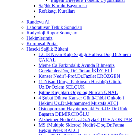
Engelli Bireylere Yönelik Uygulamalar
Sağlık Kurulu Başvurusu
Refakatçi Kuralları
Randevu Al
Laboratuvar Tetkik Sonuçları
Radyoloji Rapor Sonuçları
Hekimlerimiz
Kurumsal Portal
Haseki Sağlık Bülteni
12-18 Nisan Kalp Sağlığı Haftası-Doç.Dr.Sinem
ÇAKAL
Meme Ca Farkındalık Ayında Bilmemiz
Gerekenler-Doç.Dr.Türkan İKİZCELİ
Kanser Nedir?-Prof.Dr.Fazilet ERÖZGEN
11 Nisan Dünya Parkinson Hastalığı Günü-
Uz.Dr.Özlem SELÇUK
İşitme Kayıpları-Odyolog Nurcan ÜNAL
4 Şubat Dünya Kanser Günü-Tıbbi Onkoloji
Hekimi Uz.Dr.Muhammed Mustafa ATCI
Osteoporozun Hayatımızdaki Yeri-Uz.Dr.Ufuk
Başaran DEMİRCİOĞLU
Alzheimer Nedir?-Uz.Dr.Ayla ÇULHA OKTAR
MS (Multiple Skleroz) Nedir?-Doç.Dr.Fatma
Belgin Petek BALCI