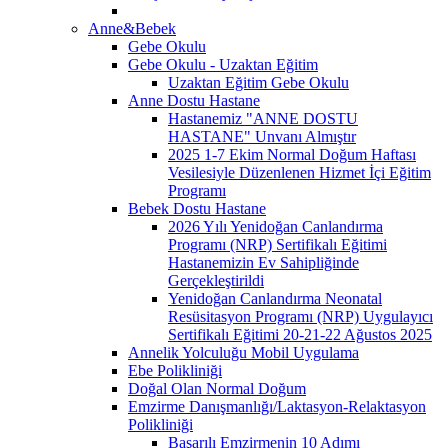
Anne&Bebek
Gebe Okulu
Gebe Okulu - Uzaktan Eğitim
Uzaktan Eğitim Gebe Okulu
Anne Dostu Hastane
Hastanemiz "ANNE DOSTU
HASTANE" Unvanı Almıştır
2025 1-7 Ekim Normal Doğum Haftası
Vesilesiyle Düzenlenen Hizmet İçi Eğitim
Programı
Bebek Dostu Hastane
2026 Yılı Yenidoğan Canlandırma
Programı (NRP) Sertifikalı Eğitimi
Hastanemizin Ev Sahipliğinde
Gerçekleştirildi
Yenidoğan Canlandırma Neonatal
Resüsitasyon Programı (NRP) Uygulayıcı
Sertifikalı Eğitimi 20-21-22 Ağustos 2025
Annelik Yolculuğu Mobil Uygulama
Ebe Polikliniği
Doğal Olan Normal Doğum
Emzirme Danışmanlığı/Laktasyon-Relaktasyon
Polikliniği
Başarılı Emzirmenin 10 Adımı