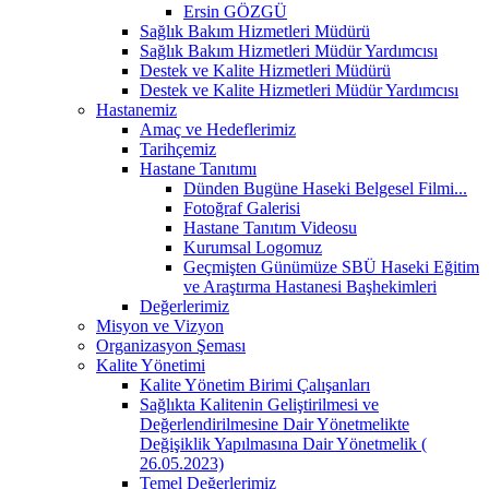
Ersin GÖZGÜ
Sağlık Bakım Hizmetleri Müdürü
Sağlık Bakım Hizmetleri Müdür Yardımcısı
Destek ve Kalite Hizmetleri Müdürü
Destek ve Kalite Hizmetleri Müdür Yardımcısı
Hastanemiz
Amaç ve Hedeflerimiz
Tarihçemiz
Hastane Tanıtımı
Dünden Bugüne Haseki Belgesel Filmi...
Fotoğraf Galerisi
Hastane Tanıtım Videosu
Kurumsal Logomuz
Geçmişten Günümüze SBÜ Haseki Eğitim
ve Araştırma Hastanesi Başhekimleri
Değerlerimiz
Misyon ve Vizyon
Organizasyon Şeması
Kalite Yönetimi
Kalite Yönetim Birimi Çalışanları
Sağlıkta Kalitenin Geliştirilmesi ve
Değerlendirilmesine Dair Yönetmelikte
Değişiklik Yapılmasına Dair Yönetmelik (
26.05.2023)
Temel Değerlerimiz