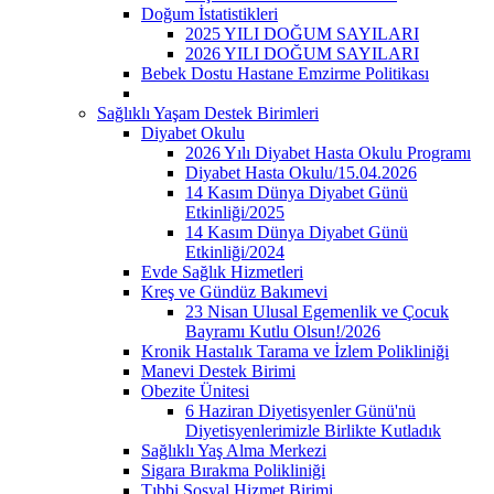
Doğum İstatistikleri
2025 YILI DOĞUM SAYILARI
2026 YILI DOĞUM SAYILARI
Bebek Dostu Hastane Emzirme Politikası
Sağlıklı Yaşam Destek Birimleri
Diyabet Okulu
2026 Yılı Diyabet Hasta Okulu Programı
Diyabet Hasta Okulu/15.04.2026
14 Kasım Dünya Diyabet Günü
Etkinliği/2025
14 Kasım Dünya Diyabet Günü
Etkinliği/2024
Evde Sağlık Hizmetleri
Kreş ve Gündüz Bakımevi
23 Nisan Ulusal Egemenlik ve Çocuk
Bayramı Kutlu Olsun!/2026
Kronik Hastalık Tarama ve İzlem Polikliniği
Manevi Destek Birimi
Obezite Ünitesi
6 Haziran Diyetisyenler Günü'nü
Diyetisyenlerimizle Birlikte Kutladık
Sağlıklı Yaş Alma Merkezi
Sigara Bırakma Polikliniği
Tıbbi Sosyal Hizmet Birimi