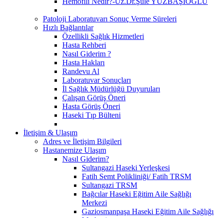
Hemofili Nedir?-Uz.Dr.Şule YÜZBAŞIOĞLU
Patoloji Laboratuvarı Sonuç Verme Süreleri
Hızlı Bağlantılar
Özellikli Sağlık Hizmetleri
Hasta Rehberi
Nasıl Giderim ?
Hasta Hakları
Randevu Al
Laboratuvar Sonuçları
İl Sağlık Müdürlüğü Duyuruları
Çalışan Görüş Öneri
Hasta Görüş Öneri
Haseki Tıp Bülteni
İletişim & Ulaşım
Adres ve İletişim Bilgileri
Hastanemize Ulaşım
Nasıl Giderim?
Sultangazi Haseki Yerleşkesi
Fatih Semt Polikliniği/ Fatih TRSM
Sultangazi TRSM
Bağcılar Haseki Eğitim Aile Sağlığı
Merkezi
Gaziosmanpaşa Haseki Eğitim Aile Sağlığı