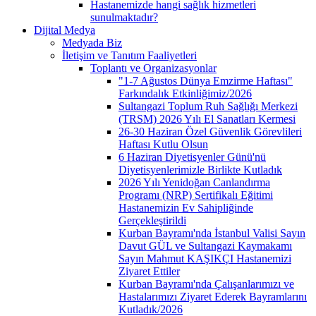
Hastanemizde hangi sağlık hizmetleri
sunulmaktadır?
Dijital Medya
Medyada Biz
İletişim ve Tanıtım Faaliyetleri
Toplantı ve Organizasyonlar
"1-7 Ağustos Dünya Emzirme Haftası"
Farkındalık Etkinliğimiz/2026
Sultangazi Toplum Ruh Sağlığı Merkezi
(TRSM) 2026 Yılı El Sanatları Kermesi
26-30 Haziran Özel Güvenlik Görevlileri
Haftası Kutlu Olsun
6 Haziran Diyetisyenler Günü'nü
Diyetisyenlerimizle Birlikte Kutladık
2026 Yılı Yenidoğan Canlandırma
Programı (NRP) Sertifikalı Eğitimi
Hastanemizin Ev Sahipliğinde
Gerçekleştirildi
Kurban Bayramı'nda İstanbul Valisi Sayın
Davut GÜL ve Sultangazi Kaymakamı
Sayın Mahmut KAŞIKÇI Hastanemizi
Ziyaret Ettiler
Kurban Bayramı'nda Çalışanlarımızı ve
Hastalarımızı Ziyaret Ederek Bayramlarını
Kutladık/2026