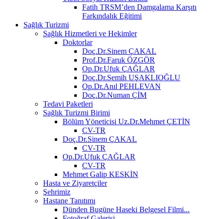
Fatih TRSM’den Damgalama Karşıtı
Farkındalık Eğitimi
Sağlık Turizmi
Sağlık Hizmetleri ve Hekimler
Doktorlar
Doç.Dr.Sinem ÇAKAL
Prof.Dr.Faruk ÖZGÖR
Op.Dr.Ufuk ÇAĞLAR
Doç.Dr.Semih UŞAKLIOĞLU
Op.Dr.Anıl PEHLEVAN
Doç.Dr.Numan ÇİM
Tedavi Paketleri
Sağlık Turizmi Birimi
Bölüm Yöneticisi Uz.Dr.Mehmet ÇETİN
CV-TR
Doç.Dr.Sinem ÇAKAL
CV-TR
Op.Dr.Ufuk ÇAĞLAR
CV-TR
Mehmet Galip KESKİN
Hasta ve Ziyaretçiler
Şehrimiz
Hastane Tanıtımı
Dünden Bugüne Haseki Belgesel Filmi...
Fotoğraf Galerisi