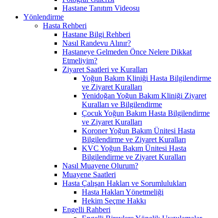
Hastane Tanıtım Videosu
Yönlendirme
Hasta Rehberi
Hastane Bilgi Rehberi
Nasıl Randevu Alınır?
Hastaneye Gelmeden Önce Nelere Dikkat
Etmeliyim?
Ziyaret Saatleri ve Kuralları
Yoğun Bakım Kliniği Hasta Bilgilendirme
ve Ziyaret Kuralları
Yenidoğan Yoğun Bakım Kliniği Ziyaret
Kuralları ve Bilgilendirme
Çocuk Yoğun Bakım Hasta Bilgilendirme
ve Ziyaret Kuralları
Koroner Yoğun Bakım Ünitesi Hasta
Bilgilendirme ve Ziyaret Kuralları
KVC Yoğun Bakım Ünitesi Hasta
Bilgilendirme ve Ziyaret Kuralları
Nasıl Muayene Olurum?
Muayene Saatleri
Hasta Çalışan Hakları ve Sorumlulukları
Hasta Hakları Yönetmeliği
Hekim Seçme Hakkı
Engelli Rahberi