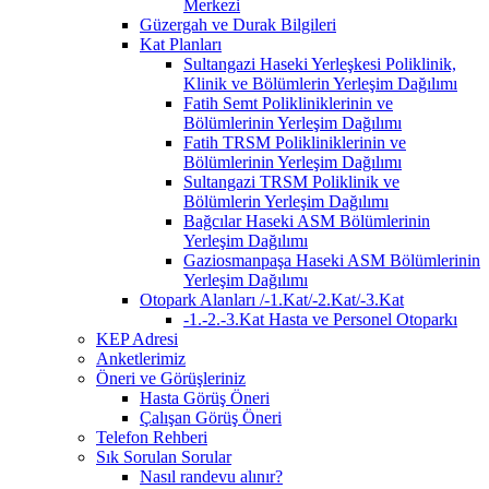
Merkezi
Güzergah ve Durak Bilgileri
Kat Planları
Sultangazi Haseki Yerleşkesi Poliklinik,
Klinik ve Bölümlerin Yerleşim Dağılımı
Fatih Semt Polikliniklerinin ve
Bölümlerinin Yerleşim Dağılımı
Fatih TRSM Polikliniklerinin ve
Bölümlerinin Yerleşim Dağılımı
Sultangazi TRSM Poliklinik ve
Bölümlerin Yerleşim Dağılımı
Bağcılar Haseki ASM Bölümlerinin
Yerleşim Dağılımı
Gaziosmanpaşa Haseki ASM Bölümlerinin
Yerleşim Dağılımı
Otopark Alanları /-1.Kat/-2.Kat/-3.Kat
-1.-2.-3.Kat Hasta ve Personel Otoparkı
KEP Adresi
Anketlerimiz
Öneri ve Görüşleriniz
Hasta Görüş Öneri
Çalışan Görüş Öneri
Telefon Rehberi
Sık Sorulan Sorular
Nasıl randevu alınır?