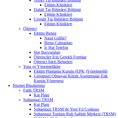
Temel Tıp Bilimleri Bölümü
Eğitim Klinikleri
Dahili Tıp Bilimleri Bölümü
Eğitim Klinikleri
Cerrahi Tıp Bilimleri Bölümü
Eğitim Klinikleri
Öğrenci
Eğitim Birimi
Nasıl Gidilir?
Birim Çalışanları
İç Hat Telefon
Staj Başvuruları
Öğrenciler İçin Gerekli Formlar
Öğrenci İşleri Belgeleri
Yasa ve Yönetmelikler
Eğitim Planlama Kurulu (EPK )Yönetmeliği
Girişimsel Olmayan Klinik Araştırmalar Etik
Kurulu Yönergesi
Hizmet Binalarımız
Fatih TRSM
Kat Planı
Sultangazi TRSM
Kat Planı
Sultangazi TRSM’de Yeni Yıl Coşkusu
Sultangazi Toplum Ruh Sağlığı Merkezi (TRSM)