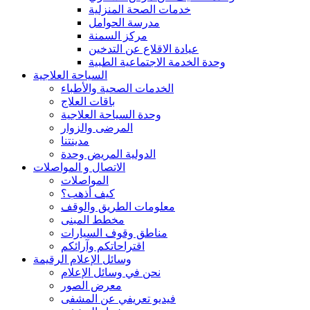
خدمات الصحة المنزلية
مدرسة الحوامل
مركز السمنة
عيادة الاقلاع عن التدخين
وحدة الخدمة الاجتماعية الطبية
السياحة العلاجية
الخدمات الصحية والأطباء
باقات العلاج
وحدة السياحة العلاجية
المرضى والزوار
مدينتنا
الدولية المريض وحدة
الاتصال و المواصلات
المواصلات
كيف أذهب؟
معلومات الطريق والوقف
مخطط المبنى
مناطق وقوف السيارات
اقتراحاتكم وآرائكم
وسائل الإعلام الرقيمة
نحن في وسائل الإعلام
معرض الصور
فيديو تعريفي عن المشفى