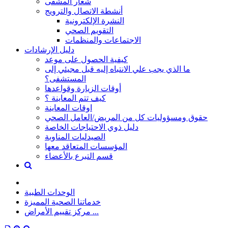
شعار المشفى
أنشطة الاتصال والترويج
النشرة الإلكترونية
التقويم الصحي
الاجتماعات والمنظمات
دليل الإرشادات
كيفية الحصول على موعد
ما الذي يجب علي الانتباه إليه قبل مجيئي إلى
المستشفى؟
أوقات الزيارة وقواعدها
كيف تتم المعاينة ؟
اوقات المعاينة
حقوق ومسؤوليات كل من المريض/العامل الصحي
دليل ذوي الاحتياجات الخاصة
الصيدليات المناوبة
المؤسسات المتعاقد معها
قسم التبرع بالأعضاء
الوحدات الطبية
خدماتنا الصحية المميزة
مركز تقييم الأمراض ...