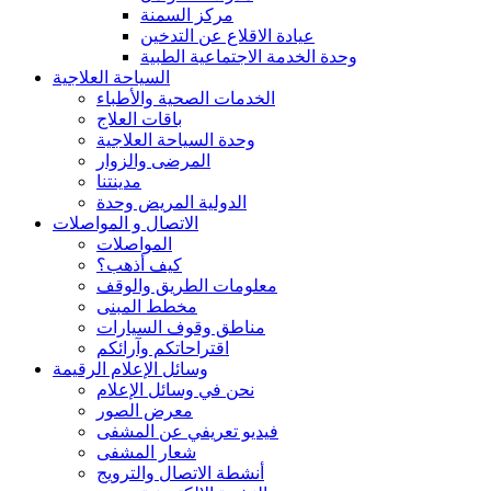
مركز السمنة
عيادة الاقلاع عن التدخين
وحدة الخدمة الاجتماعية الطبية
السياحة العلاجية
الخدمات الصحية والأطباء
باقات العلاج
وحدة السياحة العلاجية
المرضى والزوار
مدينتنا
الدولية المريض وحدة
الاتصال و المواصلات
المواصلات
كيف أذهب؟
معلومات الطريق والوقف
مخطط المبنى
مناطق وقوف السيارات
اقتراحاتكم وآرائكم
وسائل الإعلام الرقيمة
نحن في وسائل الإعلام
معرض الصور
فيديو تعريفي عن المشفى
شعار المشفى
أنشطة الاتصال والترويج