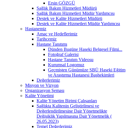
Ersin GÖZGÜ
Sağlık Bakım Hizmetleri Müdürü
Sağlık Bakım Hizmetleri Müdür Yardımcısı
Destek ve Kalite Hizmetleri Müdürü
Destek ve Kalite Hizmetleri Müdür Yardımcısı
Hastanemiz
Amaç ve Hedeflerimiz
Tarihçemiz
Hastane Tanıtımı
Dünden Bugüne Haseki Belgesel Filmi...
Fotoğraf Galerisi
Hastane Tanıtım Videosu
Kurumsal Logomuz
Geçmişten Günümüze SBÜ Haseki Eğitim
ve Araştırma Hastanesi Başhekimleri
Değerlerimiz
Misyon ve Vizyon
Organizasyon Şeması
Kalite Yönetimi
Kalite Yönetim Birimi Çalışanları
Sağlıkta Kalitenin Geliştirilmesi ve
Değerlendirilmesine Dair Yönetmelikte
Değişiklik Yapılmasına Dair Yönetmelik (
26.05.2023)
Temel Değerlerimiz