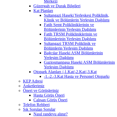
Merkezi
Güzergah ve Durak Bilgileri
Kat Planları
Sultangazi Haseki Yerleşkesi Poliklinik,
Klinik ve Bölümlerin Yerleşim Dağılımı
Fatih Semt Polikliniklerinin ve
Bölümlerinin Yerleşim Dağılımı
Fatih TRSM Polikliniklerinin ve
Bölümlerinin Yerleşim Dağılımı
Sultangazi TRSM Poliklinik ve
Bölümlerin Yerleşim Dağılımı
Bağcılar Haseki ASM Bölümlerinin
Yerleşim Dağılımı
Gaziosmanpaşa Haseki ASM Bölümlerinin
Yerleşim Dağılımı
Otopark Alanları /-1.Kat/-2.Kat/-3.Kat
-1.-2.-3.Kat Hasta ve Personel Otoparkı
KEP Adresi
Anketlerimiz
Öneri ve Görüşleriniz
Hasta Görüş Öneri
Çalışan Görüş Öneri
Telefon Rehberi
Sık Sorulan Sorular
Nasıl randevu alınır?