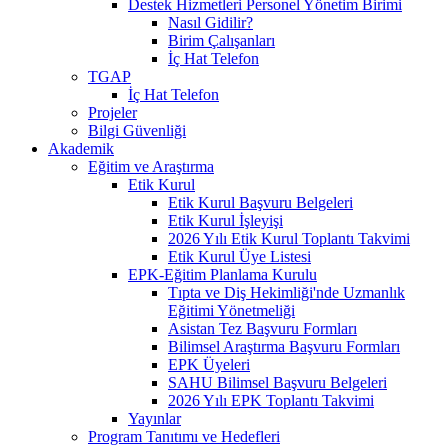
Destek Hizmetleri Personel Yönetim Birimi
Nasıl Gidilir?
Birim Çalışanları
İç Hat Telefon
TGAP
İç Hat Telefon
Projeler
Bilgi Güvenliği
Akademik
Eğitim ve Araştırma
Etik Kurul
Etik Kurul Başvuru Belgeleri
Etik Kurul İşleyişi
2026 Yılı Etik Kurul Toplantı Takvimi
Etik Kurul Üye Listesi
EPK-Eğitim Planlama Kurulu
Tıpta ve Diş Hekimliği'nde Uzmanlık
Eğitimi Yönetmeliği
Asistan Tez Başvuru Formları
Bilimsel Araştırma Başvuru Formları
EPK Üyeleri
SAHU Bilimsel Başvuru Belgeleri
2026 Yılı EPK Toplantı Takvimi
Yayınlar
Program Tanıtımı ve Hedefleri