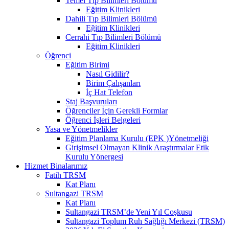
Temel Tıp Bilimleri Bölümü
Eğitim Klinikleri
Dahili Tıp Bilimleri Bölümü
Eğitim Klinikleri
Cerrahi Tıp Bilimleri Bölümü
Eğitim Klinikleri
Öğrenci
Eğitim Birimi
Nasıl Gidilir?
Birim Çalışanları
İç Hat Telefon
Staj Başvuruları
Öğrenciler İçin Gerekli Formlar
Öğrenci İşleri Belgeleri
Yasa ve Yönetmelikler
Eğitim Planlama Kurulu (EPK )Yönetmeliği
Girişimsel Olmayan Klinik Araştırmalar Etik
Kurulu Yönergesi
Hizmet Binalarımız
Fatih TRSM
Kat Planı
Sultangazi TRSM
Kat Planı
Sultangazi TRSM’de Yeni Yıl Coşkusu
Sultangazi Toplum Ruh Sağlığı Merkezi (TRSM)