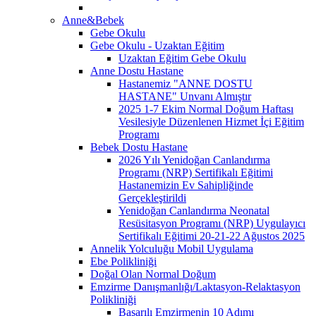
Anne&Bebek
Gebe Okulu
Gebe Okulu - Uzaktan Eğitim
Uzaktan Eğitim Gebe Okulu
Anne Dostu Hastane
Hastanemiz "ANNE DOSTU
HASTANE" Unvanı Almıştır
2025 1-7 Ekim Normal Doğum Haftası
Vesilesiyle Düzenlenen Hizmet İçi Eğitim
Programı
Bebek Dostu Hastane
2026 Yılı Yenidoğan Canlandırma
Programı (NRP) Sertifikalı Eğitimi
Hastanemizin Ev Sahipliğinde
Gerçekleştirildi
Yenidoğan Canlandırma Neonatal
Resüsitasyon Programı (NRP) Uygulayıcı
Sertifikalı Eğitimi 20-21-22 Ağustos 2025
Annelik Yolculuğu Mobil Uygulama
Ebe Polikliniği
Doğal Olan Normal Doğum
Emzirme Danışmanlığı/Laktasyon-Relaktasyon
Polikliniği
Başarılı Emzirmenin 10 Adımı