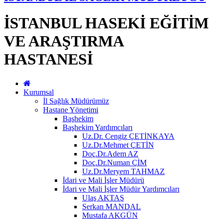
İSTANBUL HASEKİ EĞİTİM
VE ARAŞTIRMA
HASTANESİ
Kurumsal
İl Sağlık Müdürümüz
Hastane Yönetimi
Başhekim
Başhekim Yardımcıları
Uz.Dr. Cengiz ÇETİNKAYA
Uz.Dr.Mehmet ÇETİN
Doç.Dr.Adem AZ
Doç.Dr.Numan ÇİM
Uz.Dr.Meryem TAHMAZ
İdari ve Mali İşler Müdürü
İdari ve Mali İşler Müdür Yardımcıları
Ulaş AKTAŞ
Serkan MANDAL
Mustafa AKGÜN