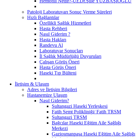
Hemofili Nedir?-Uz.Dr.Şule YÜZBAŞIOĞLU
Patoloji Laboratuvarı Sonuç Verme Süreleri
Hızlı Bağlantılar
Özellikli Sağlık Hizmetleri
Hasta Rehberi
Nasıl Giderim ?
Hasta Hakları
Randevu Al
Laboratuvar Sonuçları
İl Sağlık Müdürlüğü Duyuruları
Çalışan Görüş Öneri
Hasta Görüş Öneri
Haseki Tıp Bülteni
İletişim & Ulaşım
Adres ve İletişim Bilgileri
Hastanemize Ulaşım
Nasıl Giderim?
Sultangazi Haseki Yerleşkesi
Fatih Semt Polikliniği/ Fatih TRSM
Sultangazi TRSM
Bağcılar Haseki Eğitim Aile Sağlığı
Merkezi
Gaziosmanpaşa Haseki Eğitim Aile Sağlığı