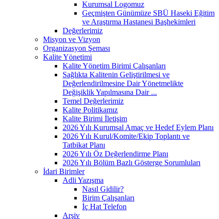
Kurumsal Logomuz
Geçmişten Günümüze SBÜ Haseki Eğitim
ve Araştırma Hastanesi Başhekimleri
Değerlerimiz
Misyon ve Vizyon
Organizasyon Şeması
Kalite Yönetimi
Kalite Yönetim Birimi Çalışanları
Sağlıkta Kalitenin Geliştirilmesi ve
Değerlendirilmesine Dair Yönetmelikte
Değişiklik Yapılmasına Dair ...
Temel Değerlerimiz
Kalite Politikamız
Kalite Birimi İletişim
2026 Yılı Kurumsal Amaç ve Hedef Eylem Planı
2026 Yılı Kurul/Komite/Ekip Toplantı ve
Tatbikat Planı
2026 Yılı Öz Değerlendirme Planı
2026 Yılı Bölüm Bazlı Gösterge Sorumluları
İdari Birimler
Adli Yazışma
Nasıl Gidilir?
Birim Çalışanları
İç Hat Telefon
Arşiv