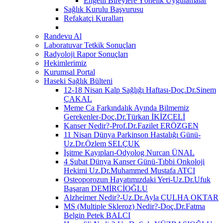
Engelli Bireylere Yönelik Uygulamalar
Sağlık Kurulu Başvurusu
Refakatçi Kuralları
Randevu Al
Laboratuvar Tetkik Sonuçları
Radyoloji Rapor Sonuçları
Hekimlerimiz
Kurumsal Portal
Haseki Sağlık Bülteni
12-18 Nisan Kalp Sağlığı Haftası-Doç.Dr.Sinem
ÇAKAL
Meme Ca Farkındalık Ayında Bilmemiz
Gerekenler-Doç.Dr.Türkan İKİZCELİ
Kanser Nedir?-Prof.Dr.Fazilet ERÖZGEN
11 Nisan Dünya Parkinson Hastalığı Günü-
Uz.Dr.Özlem SELÇUK
İşitme Kayıpları-Odyolog Nurcan ÜNAL
4 Şubat Dünya Kanser Günü-Tıbbi Onkoloji
Hekimi Uz.Dr.Muhammed Mustafa ATCI
Osteoporozun Hayatımızdaki Yeri-Uz.Dr.Ufuk
Başaran DEMİRCİOĞLU
Alzheimer Nedir?-Uz.Dr.Ayla ÇULHA OKTAR
MS (Multiple Skleroz) Nedir?-Doç.Dr.Fatma
Belgin Petek BALCI