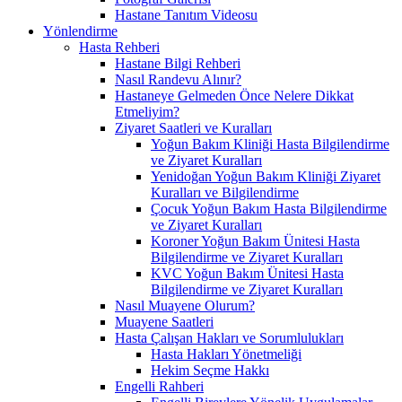
Hastane Tanıtım Videosu
Yönlendirme
Hasta Rehberi
Hastane Bilgi Rehberi
Nasıl Randevu Alınır?
Hastaneye Gelmeden Önce Nelere Dikkat
Etmeliyim?
Ziyaret Saatleri ve Kuralları
Yoğun Bakım Kliniği Hasta Bilgilendirme
ve Ziyaret Kuralları
Yenidoğan Yoğun Bakım Kliniği Ziyaret
Kuralları ve Bilgilendirme
Çocuk Yoğun Bakım Hasta Bilgilendirme
ve Ziyaret Kuralları
Koroner Yoğun Bakım Ünitesi Hasta
Bilgilendirme ve Ziyaret Kuralları
KVC Yoğun Bakım Ünitesi Hasta
Bilgilendirme ve Ziyaret Kuralları
Nasıl Muayene Olurum?
Muayene Saatleri
Hasta Çalışan Hakları ve Sorumlulukları
Hasta Hakları Yönetmeliği
Hekim Seçme Hakkı
Engelli Rahberi