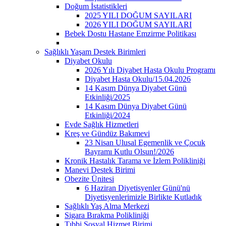
Doğum İstatistikleri
2025 YILI DOĞUM SAYILARI
2026 YILI DOĞUM SAYILARI
Bebek Dostu Hastane Emzirme Politikası
Sağlıklı Yaşam Destek Birimleri
Diyabet Okulu
2026 Yılı Diyabet Hasta Okulu Programı
Diyabet Hasta Okulu/15.04.2026
14 Kasım Dünya Diyabet Günü
Etkinliği/2025
14 Kasım Dünya Diyabet Günü
Etkinliği/2024
Evde Sağlık Hizmetleri
Kreş ve Gündüz Bakımevi
23 Nisan Ulusal Egemenlik ve Çocuk
Bayramı Kutlu Olsun!/2026
Kronik Hastalık Tarama ve İzlem Polikliniği
Manevi Destek Birimi
Obezite Ünitesi
6 Haziran Diyetisyenler Günü'nü
Diyetisyenlerimizle Birlikte Kutladık
Sağlıklı Yaş Alma Merkezi
Sigara Bırakma Polikliniği
Tıbbi Sosyal Hizmet Birimi