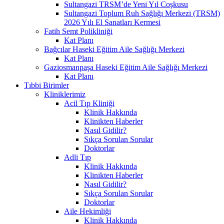
Sultangazi TRSM’de Yeni Yıl Coşkusu
Sultangazi Toplum Ruh Sağlığı Merkezi (TRSM)
2026 Yılı El Sanatları Kermesi
Fatih Semt Polikliniği
Kat Planı
Bağcılar Haseki Eğitim Aile Sağlığı Merkezi
Kat Planı
Gaziosmanpaşa Haseki Eğitim Aile Sağlığı Merkezi
Kat Planı
Tıbbi Birimler
Kliniklerimiz
Acil Tıp Kliniği
Klinik Hakkında
Klinikten Haberler
Nasıl Gidilir?
Sıkça Sorulan Sorular
Doktorlar
Adli Tıp
Klinik Hakkında
Klinikten Haberler
Nasıl Gidilir?
Sıkça Sorulan Sorular
Doktorlar
Aile Hekimliği
Klinik Hakkında