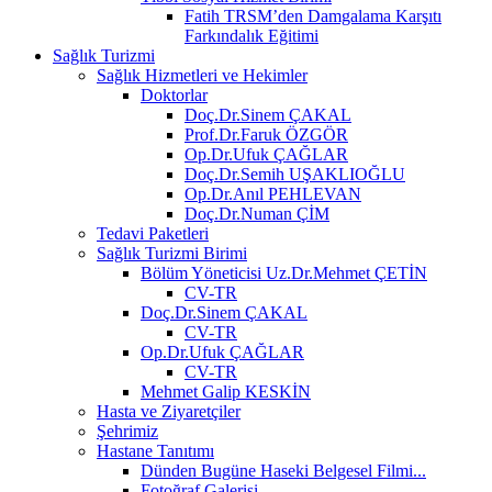
Fatih TRSM’den Damgalama Karşıtı
Farkındalık Eğitimi
Sağlık Turizmi
Sağlık Hizmetleri ve Hekimler
Doktorlar
Doç.Dr.Sinem ÇAKAL
Prof.Dr.Faruk ÖZGÖR
Op.Dr.Ufuk ÇAĞLAR
Doç.Dr.Semih UŞAKLIOĞLU
Op.Dr.Anıl PEHLEVAN
Doç.Dr.Numan ÇİM
Tedavi Paketleri
Sağlık Turizmi Birimi
Bölüm Yöneticisi Uz.Dr.Mehmet ÇETİN
CV-TR
Doç.Dr.Sinem ÇAKAL
CV-TR
Op.Dr.Ufuk ÇAĞLAR
CV-TR
Mehmet Galip KESKİN
Hasta ve Ziyaretçiler
Şehrimiz
Hastane Tanıtımı
Dünden Bugüne Haseki Belgesel Filmi...
Fotoğraf Galerisi