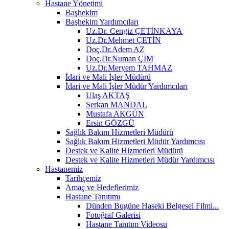
Hastane Yönetimi
Başhekim
Başhekim Yardımcıları
Uz.Dr. Cengiz ÇETİNKAYA
Uz.Dr.Mehmet ÇETİN
Doç.Dr.Adem AZ
Doç.Dr.Numan ÇİM
Uz.Dr.Meryem TAHMAZ
İdari ve Mali İşler Müdürü
İdari ve Mali İşler Müdür Yardımcıları
Ulaş AKTAŞ
Serkan MANDAL
Mustafa AKGÜN
Ersin GÖZGÜ
Sağlık Bakım Hizmetleri Müdürü
Sağlık Bakım Hizmetleri Müdür Yardımcısı
Destek ve Kalite Hizmetleri Müdürü
Destek ve Kalite Hizmetleri Müdür Yardımcısı
Hastanemiz
Tarihçemiz
Amaç ve Hedeflerimiz
Hastane Tanıtımı
Dünden Bugüne Haseki Belgesel Filmi...
Fotoğraf Galerisi
Hastane Tanıtım Videosu