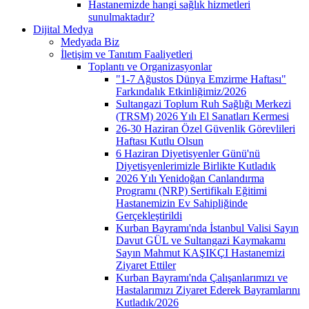
Hastanemizde hangi sağlık hizmetleri
sunulmaktadır?
Dijital Medya
Medyada Biz
İletişim ve Tanıtım Faaliyetleri
Toplantı ve Organizasyonlar
"1-7 Ağustos Dünya Emzirme Haftası"
Farkındalık Etkinliğimiz/2026
Sultangazi Toplum Ruh Sağlığı Merkezi
(TRSM) 2026 Yılı El Sanatları Kermesi
26-30 Haziran Özel Güvenlik Görevlileri
Haftası Kutlu Olsun
6 Haziran Diyetisyenler Günü'nü
Diyetisyenlerimizle Birlikte Kutladık
2026 Yılı Yenidoğan Canlandırma
Programı (NRP) Sertifikalı Eğitimi
Hastanemizin Ev Sahipliğinde
Gerçekleştirildi
Kurban Bayramı'nda İstanbul Valisi Sayın
Davut GÜL ve Sultangazi Kaymakamı
Sayın Mahmut KAŞIKÇI Hastanemizi
Ziyaret Ettiler
Kurban Bayramı'nda Çalışanlarımızı ve
Hastalarımızı Ziyaret Ederek Bayramlarını
Kutladık/2026