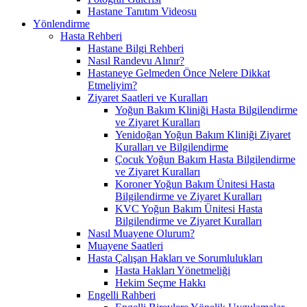
Hastane Tanıtım Videosu
Yönlendirme
Hasta Rehberi
Hastane Bilgi Rehberi
Nasıl Randevu Alınır?
Hastaneye Gelmeden Önce Nelere Dikkat
Etmeliyim?
Ziyaret Saatleri ve Kuralları
Yoğun Bakım Kliniği Hasta Bilgilendirme
ve Ziyaret Kuralları
Yenidoğan Yoğun Bakım Kliniği Ziyaret
Kuralları ve Bilgilendirme
Çocuk Yoğun Bakım Hasta Bilgilendirme
ve Ziyaret Kuralları
Koroner Yoğun Bakım Ünitesi Hasta
Bilgilendirme ve Ziyaret Kuralları
KVC Yoğun Bakım Ünitesi Hasta
Bilgilendirme ve Ziyaret Kuralları
Nasıl Muayene Olurum?
Muayene Saatleri
Hasta Çalışan Hakları ve Sorumlulukları
Hasta Hakları Yönetmeliği
Hekim Seçme Hakkı
Engelli Rahberi