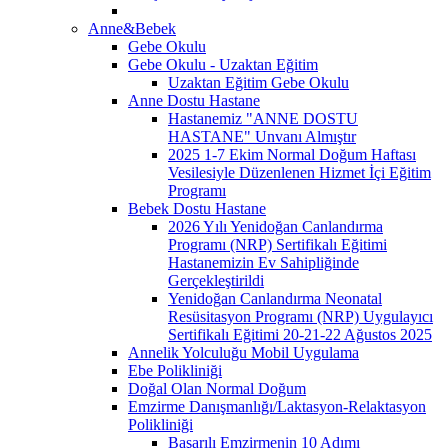
Anne&Bebek
Gebe Okulu
Gebe Okulu - Uzaktan Eğitim
Uzaktan Eğitim Gebe Okulu
Anne Dostu Hastane
Hastanemiz "ANNE DOSTU
HASTANE" Unvanı Almıştır
2025 1-7 Ekim Normal Doğum Haftası
Vesilesiyle Düzenlenen Hizmet İçi Eğitim
Programı
Bebek Dostu Hastane
2026 Yılı Yenidoğan Canlandırma
Programı (NRP) Sertifikalı Eğitimi
Hastanemizin Ev Sahipliğinde
Gerçekleştirildi
Yenidoğan Canlandırma Neonatal
Resüsitasyon Programı (NRP) Uygulayıcı
Sertifikalı Eğitimi 20-21-22 Ağustos 2025
Annelik Yolculuğu Mobil Uygulama
Ebe Polikliniği
Doğal Olan Normal Doğum
Emzirme Danışmanlığı/Laktasyon-Relaktasyon
Polikliniği
Başarılı Emzirmenin 10 Adımı