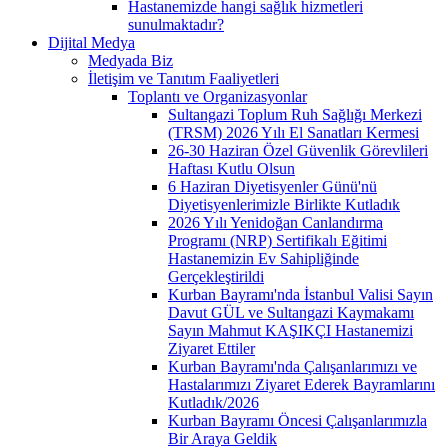
Hastanemizde hangi sağlık hizmetleri
sunulmaktadır?
Dijital Medya
Medyada Biz
İletişim ve Tanıtım Faaliyetleri
Toplantı ve Organizasyonlar
Sultangazi Toplum Ruh Sağlığı Merkezi
(TRSM) 2026 Yılı El Sanatları Kermesi
26-30 Haziran Özel Güvenlik Görevlileri
Haftası Kutlu Olsun
6 Haziran Diyetisyenler Günü'nü
Diyetisyenlerimizle Birlikte Kutladık
2026 Yılı Yenidoğan Canlandırma
Programı (NRP) Sertifikalı Eğitimi
Hastanemizin Ev Sahipliğinde
Gerçekleştirildi
Kurban Bayramı'nda İstanbul Valisi Sayın
Davut GÜL ve Sultangazi Kaymakamı
Sayın Mahmut KAŞIKÇI Hastanemizi
Ziyaret Ettiler
Kurban Bayramı'nda Çalışanlarımızı ve
Hastalarımızı Ziyaret Ederek Bayramlarını
Kutladık/2026
Kurban Bayramı Öncesi Çalışanlarımızla
Bir Araya Geldik