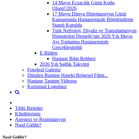
14 Mayıs Eczacılık Günü Kutlu
Olsun!/2026
17 Mayıs Dünya Hipertansiyon Günü
Kapsamında Hastanemizde Bilgilendirme
Standı Kuruldu
Türk Nefroloji, Diyaliz ve Transplantasyon
Hemşireleri Derneği’nin 2026 Yılı Mayıs
Ayı Toplantısı Hastanemizde
Gerçekleştirildi
E-Bülten
Hastane Bilgi Rehberi
2026 Yılı Sağlık Takvimi
Fotoğraf Galerisi
Dünden Bugüne Haseki Belgesel Filmi...
Hastane Tanıtım Videosu
Kurumsal Logomuz
Tıbbi Birimler
Kliniklerimiz
Anestezi ve Reanimasyon
Nasıl Gidilir?
Nasıl Gidilir?