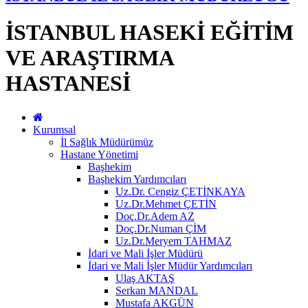
İSTANBUL HASEKİ EĞİTİM
VE ARAŞTIRMA
HASTANESİ
Kurumsal
İl Sağlık Müdürümüz
Hastane Yönetimi
Başhekim
Başhekim Yardımcıları
Uz.Dr. Cengiz ÇETİNKAYA
Uz.Dr.Mehmet ÇETİN
Doç.Dr.Adem AZ
Doç.Dr.Numan ÇİM
Uz.Dr.Meryem TAHMAZ
İdari ve Mali İşler Müdürü
İdari ve Mali İşler Müdür Yardımcıları
Ulaş AKTAŞ
Serkan MANDAL
Mustafa AKGÜN