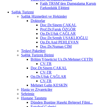
Fatih TRSM’den Damgalama Karşıtı
Farkındalık Eğitimi
Sağlık Turizmi
Sağlık Hizmetleri ve Hekimler
Doktorlar
Doç.Dr.Sinem ÇAKAL
Prof.Dr.Faruk ÖZGÖR
Op.Dr.Ufuk ÇAĞLAR
Doç.Dr.Semih UŞAKLIOĞLU
Op.Dr.Anıl PEHLEVAN
Doç.Dr.Numan ÇİM
Tedavi Paketleri
Sağlık Turizmi Birimi
Bölüm Yöneticisi Uz.Dr.Mehmet ÇETİN
CV-TR
Doç.Dr.Sinem ÇAKAL
CV-TR
Op.Dr.Ufuk ÇAĞLAR
CV-TR
Mehmet Galip KESKİN
Hasta ve Ziyaretçiler
Şehrimiz
Hastane Tanıtımı
Dünden Bugüne Haseki Belgesel Filmi...
Fotoğraf Galerisi