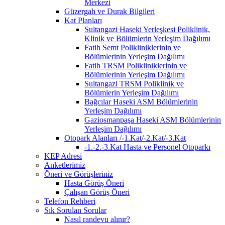
Merkezi
Güzergah ve Durak Bilgileri
Kat Planları
Sultangazi Haseki Yerleşkesi Poliklinik,
Klinik ve Bölümlerin Yerleşim Dağılımı
Fatih Semt Polikliniklerinin ve
Bölümlerinin Yerleşim Dağılımı
Fatih TRSM Polikliniklerinin ve
Bölümlerinin Yerleşim Dağılımı
Sultangazi TRSM Poliklinik ve
Bölümlerin Yerleşim Dağılımı
Bağcılar Haseki ASM Bölümlerinin
Yerleşim Dağılımı
Gaziosmanpaşa Haseki ASM Bölümlerinin
Yerleşim Dağılımı
Otopark Alanları /-1.Kat/-2.Kat/-3.Kat
-1.-2.-3.Kat Hasta ve Personel Otoparkı
KEP Adresi
Anketlerimiz
Öneri ve Görüşleriniz
Hasta Görüş Öneri
Çalışan Görüş Öneri
Telefon Rehberi
Sık Sorulan Sorular
Nasıl randevu alınır?