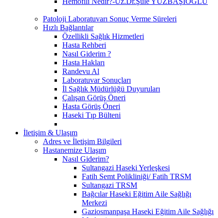
Hemofili Nedir?-Uz.Dr.Şule YÜZBAŞIOĞLU
Patoloji Laboratuvarı Sonuç Verme Süreleri
Hızlı Bağlantılar
Özellikli Sağlık Hizmetleri
Hasta Rehberi
Nasıl Giderim ?
Hasta Hakları
Randevu Al
Laboratuvar Sonuçları
İl Sağlık Müdürlüğü Duyuruları
Çalışan Görüş Öneri
Hasta Görüş Öneri
Haseki Tıp Bülteni
İletişim & Ulaşım
Adres ve İletişim Bilgileri
Hastanemize Ulaşım
Nasıl Giderim?
Sultangazi Haseki Yerleşkesi
Fatih Semt Polikliniği/ Fatih TRSM
Sultangazi TRSM
Bağcılar Haseki Eğitim Aile Sağlığı
Merkezi
Gaziosmanpaşa Haseki Eğitim Aile Sağlığı