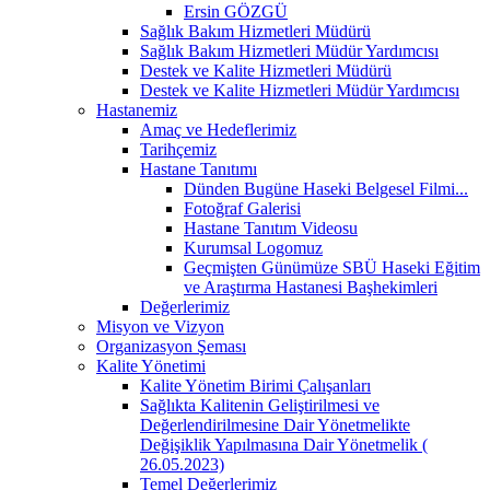
Ersin GÖZGÜ
Sağlık Bakım Hizmetleri Müdürü
Sağlık Bakım Hizmetleri Müdür Yardımcısı
Destek ve Kalite Hizmetleri Müdürü
Destek ve Kalite Hizmetleri Müdür Yardımcısı
Hastanemiz
Amaç ve Hedeflerimiz
Tarihçemiz
Hastane Tanıtımı
Dünden Bugüne Haseki Belgesel Filmi...
Fotoğraf Galerisi
Hastane Tanıtım Videosu
Kurumsal Logomuz
Geçmişten Günümüze SBÜ Haseki Eğitim
ve Araştırma Hastanesi Başhekimleri
Değerlerimiz
Misyon ve Vizyon
Organizasyon Şeması
Kalite Yönetimi
Kalite Yönetim Birimi Çalışanları
Sağlıkta Kalitenin Geliştirilmesi ve
Değerlendirilmesine Dair Yönetmelikte
Değişiklik Yapılmasına Dair Yönetmelik (
26.05.2023)
Temel Değerlerimiz