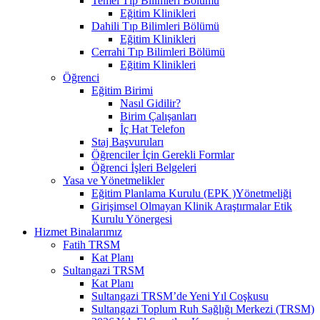
Temel Tıp Bilimleri Bölümü
Eğitim Klinikleri
Dahili Tıp Bilimleri Bölümü
Eğitim Klinikleri
Cerrahi Tıp Bilimleri Bölümü
Eğitim Klinikleri
Öğrenci
Eğitim Birimi
Nasıl Gidilir?
Birim Çalışanları
İç Hat Telefon
Staj Başvuruları
Öğrenciler İçin Gerekli Formlar
Öğrenci İşleri Belgeleri
Yasa ve Yönetmelikler
Eğitim Planlama Kurulu (EPK )Yönetmeliği
Girişimsel Olmayan Klinik Araştırmalar Etik
Kurulu Yönergesi
Hizmet Binalarımız
Fatih TRSM
Kat Planı
Sultangazi TRSM
Kat Planı
Sultangazi TRSM’de Yeni Yıl Coşkusu
Sultangazi Toplum Ruh Sağlığı Merkezi (TRSM)