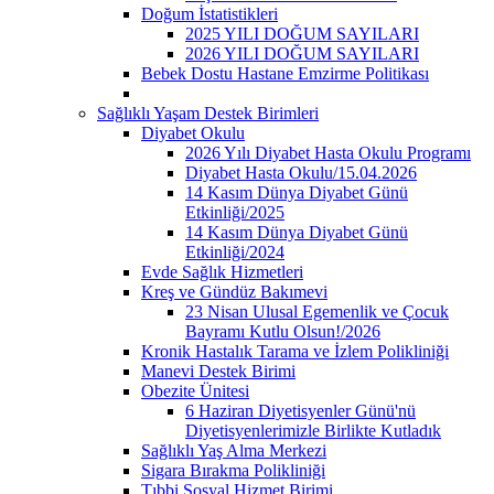
Doğum İstatistikleri
2025 YILI DOĞUM SAYILARI
2026 YILI DOĞUM SAYILARI
Bebek Dostu Hastane Emzirme Politikası
Sağlıklı Yaşam Destek Birimleri
Diyabet Okulu
2026 Yılı Diyabet Hasta Okulu Programı
Diyabet Hasta Okulu/15.04.2026
14 Kasım Dünya Diyabet Günü
Etkinliği/2025
14 Kasım Dünya Diyabet Günü
Etkinliği/2024
Evde Sağlık Hizmetleri
Kreş ve Gündüz Bakımevi
23 Nisan Ulusal Egemenlik ve Çocuk
Bayramı Kutlu Olsun!/2026
Kronik Hastalık Tarama ve İzlem Polikliniği
Manevi Destek Birimi
Obezite Ünitesi
6 Haziran Diyetisyenler Günü'nü
Diyetisyenlerimizle Birlikte Kutladık
Sağlıklı Yaş Alma Merkezi
Sigara Bırakma Polikliniği
Tıbbi Sosyal Hizmet Birimi