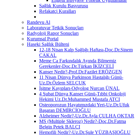
Engelli Bireylere Yönelik Uygulamalar
Sağlık Kurulu Başvurusu
Refakatçi Kuralları
Randevu Al
Laboratuvar Tetkik Sonuçları
Radyoloji Rapor Sonuçları
Kurumsal Portal
Haseki Sağlık Bülteni
12-18 Nisan Kalp Sağlığı Haftası-Doç.Dr.Sinem
ÇAKAL
Meme Ca Farkındalık Ayında Bilmemiz
Gerekenler-Doç.Dr.Türkan İKİZCELİ
Kanser Nedir?-Prof.Dr.Fazilet ERÖZGEN
11 Nisan Dünya Parkinson Hastalığı Günü-
Uz.Dr.Özlem SELÇUK
İşitme Kayıpları-Odyolog Nurcan ÜNAL
4 Şubat Dünya Kanser Günü-Tıbbi Onkoloji
Hekimi Uz.Dr.Muhammed Mustafa ATCI
Osteoporozun Hayatımızdaki Yeri-Uz.Dr.Ufuk
Başaran DEMİRCİOĞLU
Alzheimer Nedir?-Uz.Dr.Ayla ÇULHA OKTAR
MS (Multiple Skleroz) Nedir?-Doç.Dr.Fatma
Belgin Petek BALCI
Hemofili Nedir?-Uz.Dr.Şule YÜZBAŞIOĞLU