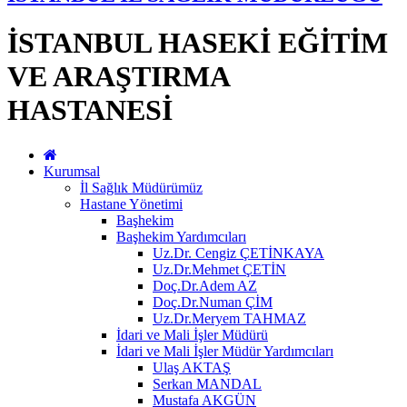
İSTANBUL HASEKİ EĞİTİM
VE ARAŞTIRMA
HASTANESİ
Kurumsal
İl Sağlık Müdürümüz
Hastane Yönetimi
Başhekim
Başhekim Yardımcıları
Uz.Dr. Cengiz ÇETİNKAYA
Uz.Dr.Mehmet ÇETİN
Doç.Dr.Adem AZ
Doç.Dr.Numan ÇİM
Uz.Dr.Meryem TAHMAZ
İdari ve Mali İşler Müdürü
İdari ve Mali İşler Müdür Yardımcıları
Ulaş AKTAŞ
Serkan MANDAL
Mustafa AKGÜN