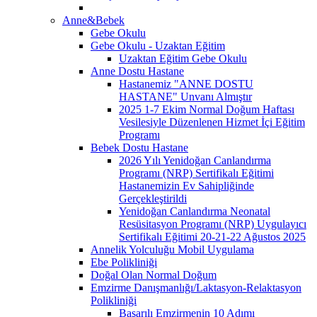
Anne&Bebek
Gebe Okulu
Gebe Okulu - Uzaktan Eğitim
Uzaktan Eğitim Gebe Okulu
Anne Dostu Hastane
Hastanemiz "ANNE DOSTU
HASTANE" Unvanı Almıştır
2025 1-7 Ekim Normal Doğum Haftası
Vesilesiyle Düzenlenen Hizmet İçi Eğitim
Programı
Bebek Dostu Hastane
2026 Yılı Yenidoğan Canlandırma
Programı (NRP) Sertifikalı Eğitimi
Hastanemizin Ev Sahipliğinde
Gerçekleştirildi
Yenidoğan Canlandırma Neonatal
Resüsitasyon Programı (NRP) Uygulayıcı
Sertifikalı Eğitimi 20-21-22 Ağustos 2025
Annelik Yolculuğu Mobil Uygulama
Ebe Polikliniği
Doğal Olan Normal Doğum
Emzirme Danışmanlığı/Laktasyon-Relaktasyon
Polikliniği
Başarılı Emzirmenin 10 Adımı