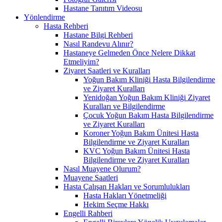
Hastane Tanıtım Videosu
Yönlendirme
Hasta Rehberi
Hastane Bilgi Rehberi
Nasıl Randevu Alınır?
Hastaneye Gelmeden Önce Nelere Dikkat
Etmeliyim?
Ziyaret Saatleri ve Kuralları
Yoğun Bakım Kliniği Hasta Bilgilendirme
ve Ziyaret Kuralları
Yenidoğan Yoğun Bakım Kliniği Ziyaret
Kuralları ve Bilgilendirme
Çocuk Yoğun Bakım Hasta Bilgilendirme
ve Ziyaret Kuralları
Koroner Yoğun Bakım Ünitesi Hasta
Bilgilendirme ve Ziyaret Kuralları
KVC Yoğun Bakım Ünitesi Hasta
Bilgilendirme ve Ziyaret Kuralları
Nasıl Muayene Olurum?
Muayene Saatleri
Hasta Çalışan Hakları ve Sorumlulukları
Hasta Hakları Yönetmeliği
Hekim Seçme Hakkı
Engelli Rahberi