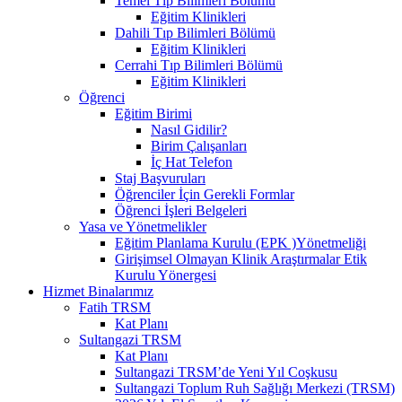
Temel Tıp Bilimleri Bölümü
Eğitim Klinikleri
Dahili Tıp Bilimleri Bölümü
Eğitim Klinikleri
Cerrahi Tıp Bilimleri Bölümü
Eğitim Klinikleri
Öğrenci
Eğitim Birimi
Nasıl Gidilir?
Birim Çalışanları
İç Hat Telefon
Staj Başvuruları
Öğrenciler İçin Gerekli Formlar
Öğrenci İşleri Belgeleri
Yasa ve Yönetmelikler
Eğitim Planlama Kurulu (EPK )Yönetmeliği
Girişimsel Olmayan Klinik Araştırmalar Etik
Kurulu Yönergesi
Hizmet Binalarımız
Fatih TRSM
Kat Planı
Sultangazi TRSM
Kat Planı
Sultangazi TRSM’de Yeni Yıl Coşkusu
Sultangazi Toplum Ruh Sağlığı Merkezi (TRSM)