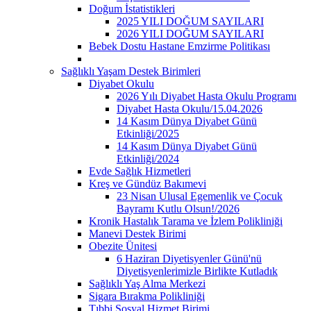
Doğum İstatistikleri
2025 YILI DOĞUM SAYILARI
2026 YILI DOĞUM SAYILARI
Bebek Dostu Hastane Emzirme Politikası
Sağlıklı Yaşam Destek Birimleri
Diyabet Okulu
2026 Yılı Diyabet Hasta Okulu Programı
Diyabet Hasta Okulu/15.04.2026
14 Kasım Dünya Diyabet Günü
Etkinliği/2025
14 Kasım Dünya Diyabet Günü
Etkinliği/2024
Evde Sağlık Hizmetleri
Kreş ve Gündüz Bakımevi
23 Nisan Ulusal Egemenlik ve Çocuk
Bayramı Kutlu Olsun!/2026
Kronik Hastalık Tarama ve İzlem Polikliniği
Manevi Destek Birimi
Obezite Ünitesi
6 Haziran Diyetisyenler Günü'nü
Diyetisyenlerimizle Birlikte Kutladık
Sağlıklı Yaş Alma Merkezi
Sigara Bırakma Polikliniği
Tıbbi Sosyal Hizmet Birimi