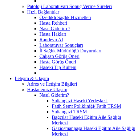
Patoloji Laboratuvarı Sonuç Verme Süreleri
Hızlı Bağlantılar
Özellikli Sağlık Hizmetleri
Hasta Rehberi
Nasıl Giderim ?
Hasta Hakları
Randevu Al
Laboratuvar Sonuçları
İl Sağlık Müdürlüğü Duyuruları
Çalışan Görüş Öneri
Hasta Görüş Öneri
Haseki Tıp Bülteni
İletişim & Ulaşım
Adres ve İletişim Bilgileri
Hastanemize Ulaşım
Nasıl Giderim?
Sultangazi Haseki Yerleşkesi
Fatih Semt Polikliniği/ Fatih TRSM
Sultangazi TRSM
Bağcılar Haseki Eğitim Aile Sağlığı
Merkezi
Gaziosmanpaşa Haseki Eğitim Aile Sağlığı
Merkezi