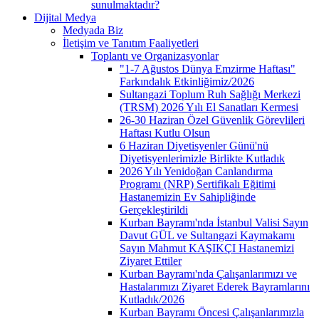
sunulmaktadır?
Dijital Medya
Medyada Biz
İletişim ve Tanıtım Faaliyetleri
Toplantı ve Organizasyonlar
"1-7 Ağustos Dünya Emzirme Haftası"
Farkındalık Etkinliğimiz/2026
Sultangazi Toplum Ruh Sağlığı Merkezi
(TRSM) 2026 Yılı El Sanatları Kermesi
26-30 Haziran Özel Güvenlik Görevlileri
Haftası Kutlu Olsun
6 Haziran Diyetisyenler Günü'nü
Diyetisyenlerimizle Birlikte Kutladık
2026 Yılı Yenidoğan Canlandırma
Programı (NRP) Sertifikalı Eğitimi
Hastanemizin Ev Sahipliğinde
Gerçekleştirildi
Kurban Bayramı'nda İstanbul Valisi Sayın
Davut GÜL ve Sultangazi Kaymakamı
Sayın Mahmut KAŞIKÇI Hastanemizi
Ziyaret Ettiler
Kurban Bayramı'nda Çalışanlarımızı ve
Hastalarımızı Ziyaret Ederek Bayramlarını
Kutladık/2026
Kurban Bayramı Öncesi Çalışanlarımızla