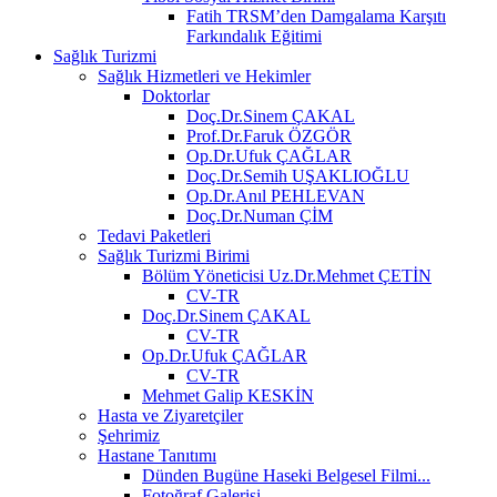
Fatih TRSM’den Damgalama Karşıtı
Farkındalık Eğitimi
Sağlık Turizmi
Sağlık Hizmetleri ve Hekimler
Doktorlar
Doç.Dr.Sinem ÇAKAL
Prof.Dr.Faruk ÖZGÖR
Op.Dr.Ufuk ÇAĞLAR
Doç.Dr.Semih UŞAKLIOĞLU
Op.Dr.Anıl PEHLEVAN
Doç.Dr.Numan ÇİM
Tedavi Paketleri
Sağlık Turizmi Birimi
Bölüm Yöneticisi Uz.Dr.Mehmet ÇETİN
CV-TR
Doç.Dr.Sinem ÇAKAL
CV-TR
Op.Dr.Ufuk ÇAĞLAR
CV-TR
Mehmet Galip KESKİN
Hasta ve Ziyaretçiler
Şehrimiz
Hastane Tanıtımı
Dünden Bugüne Haseki Belgesel Filmi...
Fotoğraf Galerisi