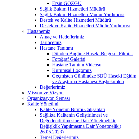
Ersin GÖZGÜ
Sağlık Bakım Hizmetleri Müdürü
Sağlık Bakım Hizmetleri Müdür Yardımcısı
Destek ve Kalite Hizmetleri Müdürü
Destek ve Kalite Hizmetleri Müdür Yardımcısı
Hastanemiz
Amaç ve Hedeflerimiz
Tarihçemiz
Hastane Tanıtımı
Dünden Bugüne Haseki Belgesel Filmi...
Fotoğraf Galerisi
Hastane Tanıtım Videosu
Kurumsal Logomuz
Geçmişten Günümüze SBÜ Haseki Eğitim
ve Araştırma Hastanesi Başhekimleri
Değerlerimiz
Misyon ve Vizyon
Organizasyon Şeması
Kalite Yönetimi
Kalite Yönetim Birimi Çalışanları
Sağlıkta Kalitenin Geliştirilmesi ve
Değerlendirilmesine Dair Yönetmelikte
Değişiklik Yapılmasına Dair Yönetmelik (
26.05.2023)
Temel Değerlerimiz