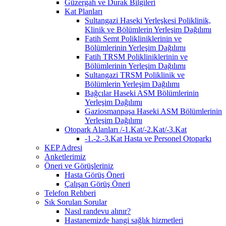
Güzergah ve Durak Bilgileri
Kat Planları
Sultangazi Haseki Yerleşkesi Poliklinik,
Klinik ve Bölümlerin Yerleşim Dağılımı
Fatih Semt Polikliniklerinin ve
Bölümlerinin Yerleşim Dağılımı
Fatih TRSM Polikliniklerinin ve
Bölümlerinin Yerleşim Dağılımı
Sultangazi TRSM Poliklinik ve
Bölümlerin Yerleşim Dağılımı
Bağcılar Haseki ASM Bölümlerinin
Yerleşim Dağılımı
Gaziosmanpaşa Haseki ASM Bölümlerinin
Yerleşim Dağılımı
Otopark Alanları /-1.Kat/-2.Kat/-3.Kat
-1.-2.-3.Kat Hasta ve Personel Otoparkı
KEP Adresi
Anketlerimiz
Öneri ve Görüşleriniz
Hasta Görüş Öneri
Çalışan Görüş Öneri
Telefon Rehberi
Sık Sorulan Sorular
Nasıl randevu alınır?
Hastanemizde hangi sağlık hizmetleri