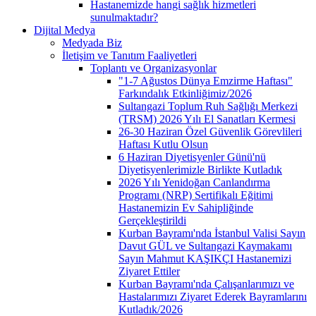
Hastanemizde hangi sağlık hizmetleri
sunulmaktadır?
Dijital Medya
Medyada Biz
İletişim ve Tanıtım Faaliyetleri
Toplantı ve Organizasyonlar
"1-7 Ağustos Dünya Emzirme Haftası"
Farkındalık Etkinliğimiz/2026
Sultangazi Toplum Ruh Sağlığı Merkezi
(TRSM) 2026 Yılı El Sanatları Kermesi
26-30 Haziran Özel Güvenlik Görevlileri
Haftası Kutlu Olsun
6 Haziran Diyetisyenler Günü'nü
Diyetisyenlerimizle Birlikte Kutladık
2026 Yılı Yenidoğan Canlandırma
Programı (NRP) Sertifikalı Eğitimi
Hastanemizin Ev Sahipliğinde
Gerçekleştirildi
Kurban Bayramı'nda İstanbul Valisi Sayın
Davut GÜL ve Sultangazi Kaymakamı
Sayın Mahmut KAŞIKÇI Hastanemizi
Ziyaret Ettiler
Kurban Bayramı'nda Çalışanlarımızı ve
Hastalarımızı Ziyaret Ederek Bayramlarını
Kutladık/2026