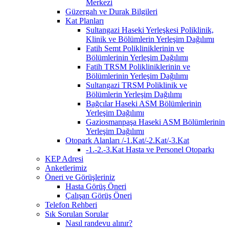
Merkezi
Güzergah ve Durak Bilgileri
Kat Planları
Sultangazi Haseki Yerleşkesi Poliklinik,
Klinik ve Bölümlerin Yerleşim Dağılımı
Fatih Semt Polikliniklerinin ve
Bölümlerinin Yerleşim Dağılımı
Fatih TRSM Polikliniklerinin ve
Bölümlerinin Yerleşim Dağılımı
Sultangazi TRSM Poliklinik ve
Bölümlerin Yerleşim Dağılımı
Bağcılar Haseki ASM Bölümlerinin
Yerleşim Dağılımı
Gaziosmanpaşa Haseki ASM Bölümlerinin
Yerleşim Dağılımı
Otopark Alanları /-1.Kat/-2.Kat/-3.Kat
-1.-2.-3.Kat Hasta ve Personel Otoparkı
KEP Adresi
Anketlerimiz
Öneri ve Görüşleriniz
Hasta Görüş Öneri
Çalışan Görüş Öneri
Telefon Rehberi
Sık Sorulan Sorular
Nasıl randevu alınır?