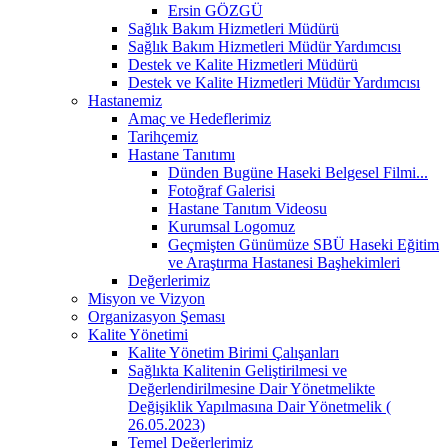
Ersin GÖZGÜ
Sağlık Bakım Hizmetleri Müdürü
Sağlık Bakım Hizmetleri Müdür Yardımcısı
Destek ve Kalite Hizmetleri Müdürü
Destek ve Kalite Hizmetleri Müdür Yardımcısı
Hastanemiz
Amaç ve Hedeflerimiz
Tarihçemiz
Hastane Tanıtımı
Dünden Bugüne Haseki Belgesel Filmi...
Fotoğraf Galerisi
Hastane Tanıtım Videosu
Kurumsal Logomuz
Geçmişten Günümüze SBÜ Haseki Eğitim
ve Araştırma Hastanesi Başhekimleri
Değerlerimiz
Misyon ve Vizyon
Organizasyon Şeması
Kalite Yönetimi
Kalite Yönetim Birimi Çalışanları
Sağlıkta Kalitenin Geliştirilmesi ve
Değerlendirilmesine Dair Yönetmelikte
Değişiklik Yapılmasına Dair Yönetmelik (
26.05.2023)
Temel Değerlerimiz