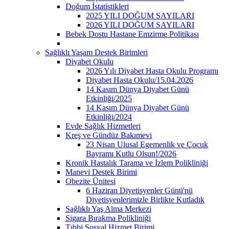
Doğum İstatistikleri
2025 YILI DOĞUM SAYILARI
2026 YILI DOĞUM SAYILARI
Bebek Dostu Hastane Emzirme Politikası
Sağlıklı Yaşam Destek Birimleri
Diyabet Okulu
2026 Yılı Diyabet Hasta Okulu Programı
Diyabet Hasta Okulu/15.04.2026
14 Kasım Dünya Diyabet Günü
Etkinliği/2025
14 Kasım Dünya Diyabet Günü
Etkinliği/2024
Evde Sağlık Hizmetleri
Kreş ve Gündüz Bakımevi
23 Nisan Ulusal Egemenlik ve Çocuk
Bayramı Kutlu Olsun!/2026
Kronik Hastalık Tarama ve İzlem Polikliniği
Manevi Destek Birimi
Obezite Ünitesi
6 Haziran Diyetisyenler Günü'nü
Diyetisyenlerimizle Birlikte Kutladık
Sağlıklı Yaş Alma Merkezi
Sigara Bırakma Polikliniği
Tıbbi Sosyal Hizmet Birimi