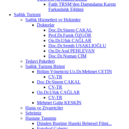
Fatih TRSM’den Damgalama Karşıtı
Farkındalık Eğitimi
Sağlık Turizmi
Sağlık Hizmetleri ve Hekimler
Doktorlar
Doç.Dr.Sinem ÇAKAL
Prof.Dr.Faruk ÖZGÖR
Op.Dr.Ufuk ÇAĞLAR
Doç.Dr.Semih UŞAKLIOĞLU
Op.Dr.Anıl PEHLEVAN
Doç.Dr.Numan ÇİM
Tedavi Paketleri
Sağlık Turizmi Birimi
Bölüm Yöneticisi Uz.Dr.Mehmet ÇETİN
CV-TR
Doç.Dr.Sinem ÇAKAL
CV-TR
Op.Dr.Ufuk ÇAĞLAR
CV-TR
Mehmet Galip KESKİN
Hasta ve Ziyaretçiler
Şehrimiz
Hastane Tanıtımı
Dünden Bugüne Haseki Belgesel Filmi...
Fotoğraf Galerisi