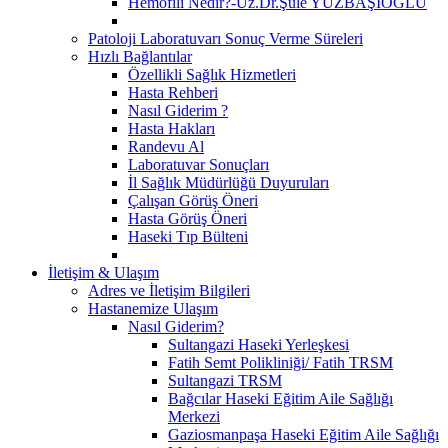
Hemofili Nedir?-Uz.Dr.Şule YÜZBAŞIOĞLU
Patoloji Laboratuvarı Sonuç Verme Süreleri
Hızlı Bağlantılar
Özellikli Sağlık Hizmetleri
Hasta Rehberi
Nasıl Giderim ?
Hasta Hakları
Randevu Al
Laboratuvar Sonuçları
İl Sağlık Müdürlüğü Duyuruları
Çalışan Görüş Öneri
Hasta Görüş Öneri
Haseki Tıp Bülteni
İletişim & Ulaşım
Adres ve İletişim Bilgileri
Hastanemize Ulaşım
Nasıl Giderim?
Sultangazi Haseki Yerleşkesi
Fatih Semt Polikliniği/ Fatih TRSM
Sultangazi TRSM
Bağcılar Haseki Eğitim Aile Sağlığı
Merkezi
Gaziosmanpaşa Haseki Eğitim Aile Sağlığı