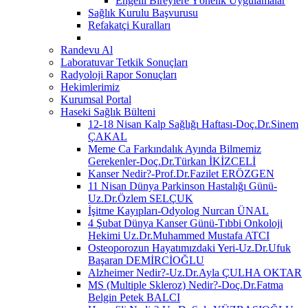
Engelli Bireylere Yönelik Uygulamalar
Sağlık Kurulu Başvurusu
Refakatçi Kuralları
Randevu Al
Laboratuvar Tetkik Sonuçları
Radyoloji Rapor Sonuçları
Hekimlerimiz
Kurumsal Portal
Haseki Sağlık Bülteni
12-18 Nisan Kalp Sağlığı Haftası-Doç.Dr.Sinem
ÇAKAL
Meme Ca Farkındalık Ayında Bilmemiz
Gerekenler-Doç.Dr.Türkan İKİZCELİ
Kanser Nedir?-Prof.Dr.Fazilet ERÖZGEN
11 Nisan Dünya Parkinson Hastalığı Günü-
Uz.Dr.Özlem SELÇUK
İşitme Kayıpları-Odyolog Nurcan ÜNAL
4 Şubat Dünya Kanser Günü-Tıbbi Onkoloji
Hekimi Uz.Dr.Muhammed Mustafa ATCI
Osteoporozun Hayatımızdaki Yeri-Uz.Dr.Ufuk
Başaran DEMİRCİOĞLU
Alzheimer Nedir?-Uz.Dr.Ayla ÇULHA OKTAR
MS (Multiple Skleroz) Nedir?-Doç.Dr.Fatma
Belgin Petek BALCI