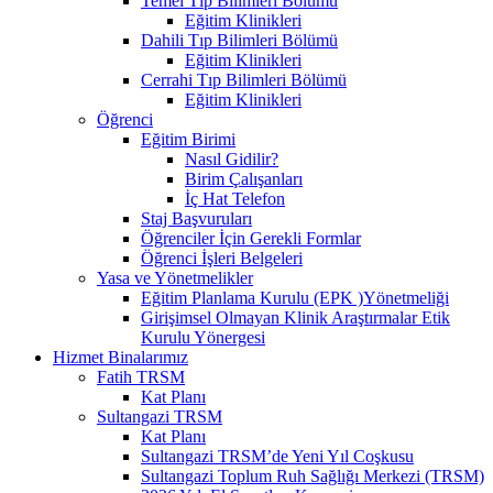
Temel Tıp Bilimleri Bölümü
Eğitim Klinikleri
Dahili Tıp Bilimleri Bölümü
Eğitim Klinikleri
Cerrahi Tıp Bilimleri Bölümü
Eğitim Klinikleri
Öğrenci
Eğitim Birimi
Nasıl Gidilir?
Birim Çalışanları
İç Hat Telefon
Staj Başvuruları
Öğrenciler İçin Gerekli Formlar
Öğrenci İşleri Belgeleri
Yasa ve Yönetmelikler
Eğitim Planlama Kurulu (EPK )Yönetmeliği
Girişimsel Olmayan Klinik Araştırmalar Etik
Kurulu Yönergesi
Hizmet Binalarımız
Fatih TRSM
Kat Planı
Sultangazi TRSM
Kat Planı
Sultangazi TRSM’de Yeni Yıl Coşkusu
Sultangazi Toplum Ruh Sağlığı Merkezi (TRSM)