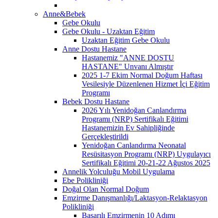
Anne&Bebek
Gebe Okulu
Gebe Okulu - Uzaktan Eğitim
Uzaktan Eğitim Gebe Okulu
Anne Dostu Hastane
Hastanemiz "ANNE DOSTU
HASTANE" Unvanı Almıştır
2025 1-7 Ekim Normal Doğum Haftası
Vesilesiyle Düzenlenen Hizmet İçi Eğitim
Programı
Bebek Dostu Hastane
2026 Yılı Yenidoğan Canlandırma
Programı (NRP) Sertifikalı Eğitimi
Hastanemizin Ev Sahipliğinde
Gerçekleştirildi
Yenidoğan Canlandırma Neonatal
Resüsitasyon Programı (NRP) Uygulayıcı
Sertifikalı Eğitimi 20-21-22 Ağustos 2025
Annelik Yolculuğu Mobil Uygulama
Ebe Polikliniği
Doğal Olan Normal Doğum
Emzirme Danışmanlığı/Laktasyon-Relaktasyon
Polikliniği
Başarılı Emzirmenin 10 Adımı