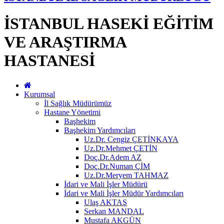
İSTANBUL HASEKİ EĞİTİM
VE ARAŞTIRMA
HASTANESİ
Kurumsal
İl Sağlık Müdürümüz
Hastane Yönetimi
Başhekim
Başhekim Yardımcıları
Uz.Dr. Cengiz ÇETİNKAYA
Uz.Dr.Mehmet ÇETİN
Doç.Dr.Adem AZ
Doç.Dr.Numan ÇİM
Uz.Dr.Meryem TAHMAZ
İdari ve Mali İşler Müdürü
İdari ve Mali İşler Müdür Yardımcıları
Ulaş AKTAŞ
Serkan MANDAL
Mustafa AKGÜN