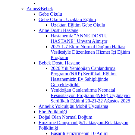
Anne&Bebek
Gebe Okulu
Gebe Okulu - Uzaktan Eğitim
Uzaktan Eğitim Gebe Okulu
Anne Dostu Hastane
Hastanemiz "ANNE DOSTU
HASTANE" Unvanı Almıştır
2025 1-7 Ekim Normal Doğum Haftası
Vesilesiyle Düzenlenen Hizmet İçi Eğitim
Programı
Bebek Dostu Hastane
2026 Yılı Yenidoğan Canlandırma
Programı (NRP) Sertifikalı Eğitimi
Hastanemizin Ev Sahipliğinde
Gerçekleştirildi
Yenidoğan Canlandırma Neonatal
Resüsitasyon Programı (NRP) Uygulayıcı
Sertifikalı Eğitimi 20-21-22 Ağustos 2025
Annelik Yolculuğu Mobil Uygulama
Ebe Polikliniği
Doğal Olan Normal Doğum
Emzirme Danışmanlığı/Laktasyon-Relaktasyon
Polikliniği
Başarılı Emzirmenin 10 Adımı