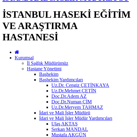
İSTANBUL HASEKİ EĞİTİM
VE ARAŞTIRMA
HASTANESİ
Kurumsal
İl Sağlık Müdürümüz
Hastane Yönetimi
Başhekim
Başhekim Yardımcıları
Uz.Dr. Cengiz ÇETİNKAYA
Uz.Dr.Mehmet ÇETİN
Doç.Dr.Adem AZ
Doç.Dr.Numan ÇİM
Uz.Dr.Meryem TAHMAZ
İdari ve Mali İşler Müdürü
İdari ve Mali İşler Müdür Yardımcıları
Ulaş AKTAŞ
Serkan MANDAL
Mustafa AKGÜN