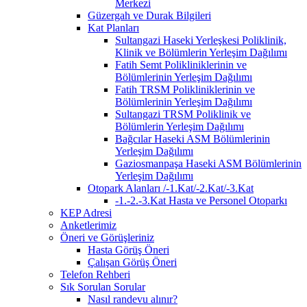
Merkezi
Güzergah ve Durak Bilgileri
Kat Planları
Sultangazi Haseki Yerleşkesi Poliklinik,
Klinik ve Bölümlerin Yerleşim Dağılımı
Fatih Semt Polikliniklerinin ve
Bölümlerinin Yerleşim Dağılımı
Fatih TRSM Polikliniklerinin ve
Bölümlerinin Yerleşim Dağılımı
Sultangazi TRSM Poliklinik ve
Bölümlerin Yerleşim Dağılımı
Bağcılar Haseki ASM Bölümlerinin
Yerleşim Dağılımı
Gaziosmanpaşa Haseki ASM Bölümlerinin
Yerleşim Dağılımı
Otopark Alanları /-1.Kat/-2.Kat/-3.Kat
-1.-2.-3.Kat Hasta ve Personel Otoparkı
KEP Adresi
Anketlerimiz
Öneri ve Görüşleriniz
Hasta Görüş Öneri
Çalışan Görüş Öneri
Telefon Rehberi
Sık Sorulan Sorular
Nasıl randevu alınır?