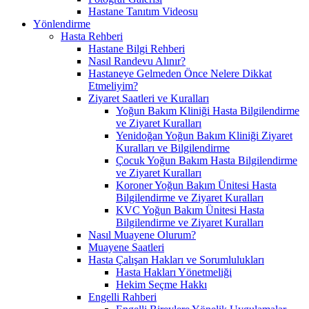
Hastane Tanıtım Videosu
Yönlendirme
Hasta Rehberi
Hastane Bilgi Rehberi
Nasıl Randevu Alınır?
Hastaneye Gelmeden Önce Nelere Dikkat
Etmeliyim?
Ziyaret Saatleri ve Kuralları
Yoğun Bakım Kliniği Hasta Bilgilendirme
ve Ziyaret Kuralları
Yenidoğan Yoğun Bakım Kliniği Ziyaret
Kuralları ve Bilgilendirme
Çocuk Yoğun Bakım Hasta Bilgilendirme
ve Ziyaret Kuralları
Koroner Yoğun Bakım Ünitesi Hasta
Bilgilendirme ve Ziyaret Kuralları
KVC Yoğun Bakım Ünitesi Hasta
Bilgilendirme ve Ziyaret Kuralları
Nasıl Muayene Olurum?
Muayene Saatleri
Hasta Çalışan Hakları ve Sorumlulukları
Hasta Hakları Yönetmeliği
Hekim Seçme Hakkı
Engelli Rahberi