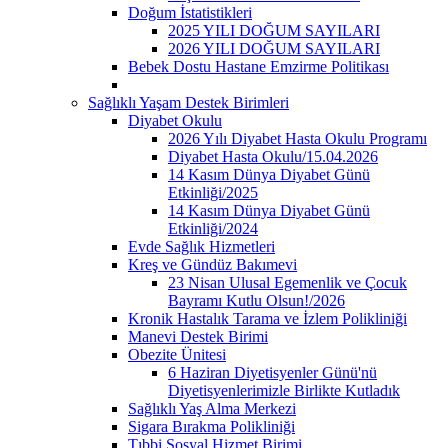
Doğum İstatistikleri
2025 YILI DOĞUM SAYILARI
2026 YILI DOĞUM SAYILARI
Bebek Dostu Hastane Emzirme Politikası
Sağlıklı Yaşam Destek Birimleri
Diyabet Okulu
2026 Yılı Diyabet Hasta Okulu Programı
Diyabet Hasta Okulu/15.04.2026
14 Kasım Dünya Diyabet Günü
Etkinliği/2025
14 Kasım Dünya Diyabet Günü
Etkinliği/2024
Evde Sağlık Hizmetleri
Kreş ve Gündüz Bakımevi
23 Nisan Ulusal Egemenlik ve Çocuk
Bayramı Kutlu Olsun!/2026
Kronik Hastalık Tarama ve İzlem Polikliniği
Manevi Destek Birimi
Obezite Ünitesi
6 Haziran Diyetisyenler Günü'nü
Diyetisyenlerimizle Birlikte Kutladık
Sağlıklı Yaş Alma Merkezi
Sigara Bırakma Polikliniği
Tıbbi Sosyal Hizmet Birimi