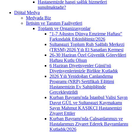
Hastanemizde hangi sağlık hizmetleri
sunulmaktadır?
Dijital Medya
Medyada Biz
İletişim ve Tanıtım Faaliyetleri
Toplantı ve Organizasyonlar
"1-7 Ağustos Dünya Emzirme Haftası"
Farkındalık Etkinliğimiz/2026
Sultangazi Toplum Ruh Sağlığı Merkezi
(TRSM) 2026 Yılı El Sanatları Kermesi
26-30 Haziran Özel Güvenlik Görevlileri
Haftası Kutlu Olsun
6 Haziran Diyetisyenler Günü'nü
Diyetisyenlerimizle Birlikte Kutladık
2026 Yılı Yenidoğan Canlandırma
Programı (NRP) Sertifikalı Eğitimi
Hastanemizin Ev Sahipliğinde
Gerçekleştirildi
Kurban Bayramı'nda İstanbul Valisi Sayın
Davut GÜL ve Sultangazi Kaymakamı
Sayın Mahmut KAŞIKÇI Hastanemizi
Ziyaret Ettiler
Kurban Bayramı'nda Çalışanlarımızı ve
Hastalarımızı Ziyaret Ederek Bayramlarını
Kutladık/2026