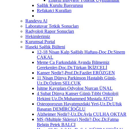
Engelli Bireylere Yönelik Uygulamalar
Sağlık Kurulu Başvurusu
Refakatçi Kuralları
Randevu Al
Laboratuvar Tetkik Sonuçları
Radyoloji Rapor Sonuçları
Hekimlerimiz
Kurumsal Portal
Haseki Sağlık Bülteni
12-18 Nisan Kalp Sağlığı Haftası-Doç.Dr.Sinem
ÇAKAL
Meme Ca Farkındalık Ayında Bilmemiz
Gerekenler-Doç.Dr.Türkan İKİZCELİ
Kanser Nedir?-Prof.Dr.Fazilet ERÖZGEN
11 Nisan Dünya Parkinson Hastalığı Günü-
Uz.Dr.Özlem SELÇUK
İşitme Kayıpları-Odyolog Nurcan ÜNAL
4 Şubat Dünya Kanser Günü-Tıbbi Onkoloji
Hekimi Uz.Dr.Muhammed Mustafa ATCI
Osteoporozun Hayatımızdaki Yeri-Uz.Dr.Ufuk
Başaran DEMİRCİOĞLU
Alzheimer Nedir?-Uz.Dr.Ayla ÇULHA OKTAR
MS (Multiple Skleroz) Nedir?-Doç.Dr.Fatma
Belgin Petek BALCI