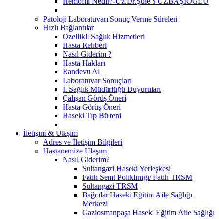
Hemofili Nedir?-Uz.Dr.Şule YÜZBAŞIOĞLU
Patoloji Laboratuvarı Sonuç Verme Süreleri
Hızlı Bağlantılar
Özellikli Sağlık Hizmetleri
Hasta Rehberi
Nasıl Giderim ?
Hasta Hakları
Randevu Al
Laboratuvar Sonuçları
İl Sağlık Müdürlüğü Duyuruları
Çalışan Görüş Öneri
Hasta Görüş Öneri
Haseki Tıp Bülteni
İletişim & Ulaşım
Adres ve İletişim Bilgileri
Hastanemize Ulaşım
Nasıl Giderim?
Sultangazi Haseki Yerleşkesi
Fatih Semt Polikliniği/ Fatih TRSM
Sultangazi TRSM
Bağcılar Haseki Eğitim Aile Sağlığı
Merkezi
Gaziosmanpaşa Haseki Eğitim Aile Sağlığı