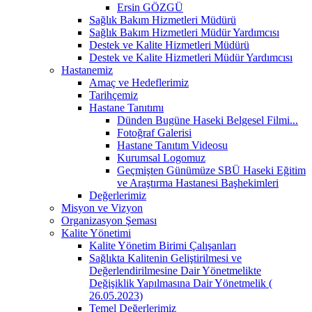
Ersin GÖZGÜ
Sağlık Bakım Hizmetleri Müdürü
Sağlık Bakım Hizmetleri Müdür Yardımcısı
Destek ve Kalite Hizmetleri Müdürü
Destek ve Kalite Hizmetleri Müdür Yardımcısı
Hastanemiz
Amaç ve Hedeflerimiz
Tarihçemiz
Hastane Tanıtımı
Dünden Bugüne Haseki Belgesel Filmi...
Fotoğraf Galerisi
Hastane Tanıtım Videosu
Kurumsal Logomuz
Geçmişten Günümüze SBÜ Haseki Eğitim
ve Araştırma Hastanesi Başhekimleri
Değerlerimiz
Misyon ve Vizyon
Organizasyon Şeması
Kalite Yönetimi
Kalite Yönetim Birimi Çalışanları
Sağlıkta Kalitenin Geliştirilmesi ve
Değerlendirilmesine Dair Yönetmelikte
Değişiklik Yapılmasına Dair Yönetmelik (
26.05.2023)
Temel Değerlerimiz