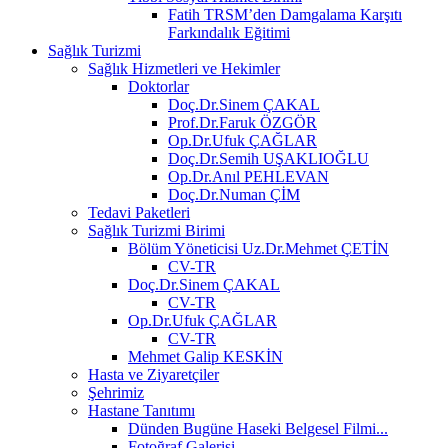
Fatih TRSM’den Damgalama Karşıtı
Farkındalık Eğitimi
Sağlık Turizmi
Sağlık Hizmetleri ve Hekimler
Doktorlar
Doç.Dr.Sinem ÇAKAL
Prof.Dr.Faruk ÖZGÖR
Op.Dr.Ufuk ÇAĞLAR
Doç.Dr.Semih UŞAKLIOĞLU
Op.Dr.Anıl PEHLEVAN
Doç.Dr.Numan ÇİM
Tedavi Paketleri
Sağlık Turizmi Birimi
Bölüm Yöneticisi Uz.Dr.Mehmet ÇETİN
CV-TR
Doç.Dr.Sinem ÇAKAL
CV-TR
Op.Dr.Ufuk ÇAĞLAR
CV-TR
Mehmet Galip KESKİN
Hasta ve Ziyaretçiler
Şehrimiz
Hastane Tanıtımı
Dünden Bugüne Haseki Belgesel Filmi...
Fotoğraf Galerisi