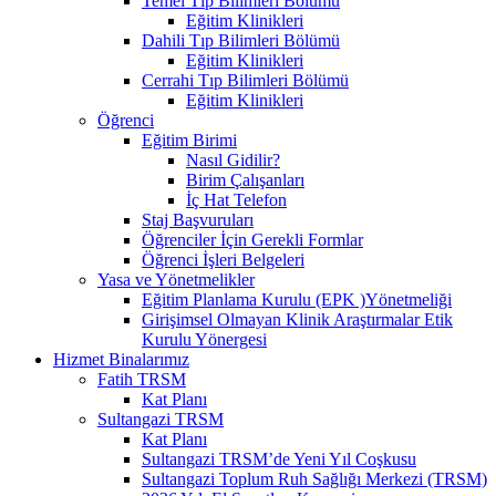
Temel Tıp Bilimleri Bölümü
Eğitim Klinikleri
Dahili Tıp Bilimleri Bölümü
Eğitim Klinikleri
Cerrahi Tıp Bilimleri Bölümü
Eğitim Klinikleri
Öğrenci
Eğitim Birimi
Nasıl Gidilir?
Birim Çalışanları
İç Hat Telefon
Staj Başvuruları
Öğrenciler İçin Gerekli Formlar
Öğrenci İşleri Belgeleri
Yasa ve Yönetmelikler
Eğitim Planlama Kurulu (EPK )Yönetmeliği
Girişimsel Olmayan Klinik Araştırmalar Etik
Kurulu Yönergesi
Hizmet Binalarımız
Fatih TRSM
Kat Planı
Sultangazi TRSM
Kat Planı
Sultangazi TRSM’de Yeni Yıl Coşkusu
Sultangazi Toplum Ruh Sağlığı Merkezi (TRSM)