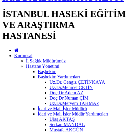
İSTANBUL HASEKİ EĞİTİM
VE ARAŞTIRMA
HASTANESİ
Kurumsal
İl Sağlık Müdürümüz
Hastane Yönetimi
Başhekim
Başhekim Yardımcıları
Uz.Dr. Cengiz ÇETİNKAYA
Uz.Dr.Mehmet ÇETİN
Doç.Dr.Adem AZ
Doç.Dr.Numan ÇİM
Uz.Dr.Meryem TAHMAZ
İdari ve Mali İşler Müdürü
İdari ve Mali İşler Müdür Yardımcıları
Ulaş AKTAŞ
Serkan MANDAL
Mustafa AKGÜN