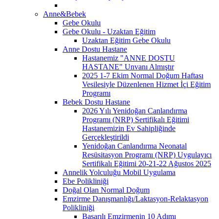
Anne&Bebek
Gebe Okulu
Gebe Okulu - Uzaktan Eğitim
Uzaktan Eğitim Gebe Okulu
Anne Dostu Hastane
Hastanemiz "ANNE DOSTU
HASTANE" Unvanı Almıştır
2025 1-7 Ekim Normal Doğum Haftası
Vesilesiyle Düzenlenen Hizmet İçi Eğitim
Programı
Bebek Dostu Hastane
2026 Yılı Yenidoğan Canlandırma
Programı (NRP) Sertifikalı Eğitimi
Hastanemizin Ev Sahipliğinde
Gerçekleştirildi
Yenidoğan Canlandırma Neonatal
Resüsitasyon Programı (NRP) Uygulayıcı
Sertifikalı Eğitimi 20-21-22 Ağustos 2025
Annelik Yolculuğu Mobil Uygulama
Ebe Polikliniği
Doğal Olan Normal Doğum
Emzirme Danışmanlığı/Laktasyon-Relaktasyon
Polikliniği
Başarılı Emzirmenin 10 Adımı