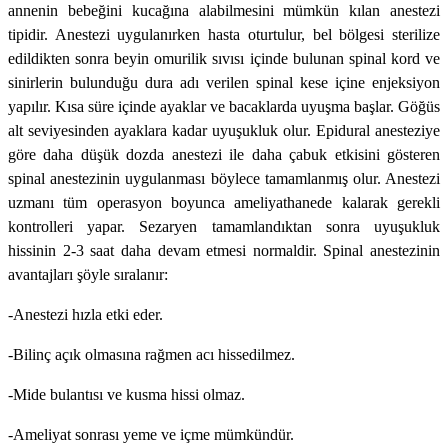
annenin bebeğini kucağına alabilmesini mümkün kılan anestezi
tipidir. Anestezi uygulanırken hasta oturtulur, bel bölgesi sterilize
edildikten sonra beyin omurilik sıvısı içinde bulunan spinal kord ve
sinirlerin bulunduğu dura adı verilen spinal kese içine enjeksiyon
yapılır. Kısa süre içinde ayaklar ve bacaklarda uyuşma başlar. Göğüs
alt seviyesinden ayaklara kadar uyuşukluk olur. Epidural anesteziye
göre daha düşük dozda anestezi ile daha çabuk etkisini gösteren
spinal anestezinin uygulanması böylece tamamlanmış olur. Anestezi
uzmanı tüm operasyon boyunca ameliyathanede kalarak gerekli
kontrolleri yapar. Sezaryen tamamlandıktan sonra uyuşukluk
hissinin 2-3 saat daha devam etmesi normaldir. Spinal anestezinin
avantajları şöyle sıralanır:
-Anestezi hızla etki eder.
-Bilinç açık olmasına rağmen acı hissedilmez.
-Mide bulantısı ve kusma hissi olmaz.
-Ameliyat sonrası yeme ve içme mümkündür.