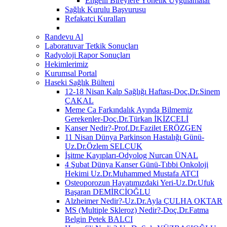
Engelli Bireylere Yönelik Uygulamalar
Sağlık Kurulu Başvurusu
Refakatçi Kuralları
Randevu Al
Laboratuvar Tetkik Sonuçları
Radyoloji Rapor Sonuçları
Hekimlerimiz
Kurumsal Portal
Haseki Sağlık Bülteni
12-18 Nisan Kalp Sağlığı Haftası-Doç.Dr.Sinem
ÇAKAL
Meme Ca Farkındalık Ayında Bilmemiz
Gerekenler-Doç.Dr.Türkan İKİZCELİ
Kanser Nedir?-Prof.Dr.Fazilet ERÖZGEN
11 Nisan Dünya Parkinson Hastalığı Günü-
Uz.Dr.Özlem SELÇUK
İşitme Kayıpları-Odyolog Nurcan ÜNAL
4 Şubat Dünya Kanser Günü-Tıbbi Onkoloji
Hekimi Uz.Dr.Muhammed Mustafa ATCI
Osteoporozun Hayatımızdaki Yeri-Uz.Dr.Ufuk
Başaran DEMİRCİOĞLU
Alzheimer Nedir?-Uz.Dr.Ayla ÇULHA OKTAR
MS (Multiple Skleroz) Nedir?-Doç.Dr.Fatma
Belgin Petek BALCI