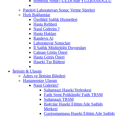
Hemofili Nedir?-Uz.Dr.Şule YÜZBAŞIOĞLU
Patoloji Laboratuvarı Sonuç Verme Süreleri
Hızlı Bağlantılar
Özellikli Sağlık Hizmetleri
Hasta Rehberi
Nasıl Giderim ?
Hasta Hakları
Randevu Al
Laboratuvar Sonuçları
İl Sağlık Müdürlüğü Duyuruları
Çalışan Görüş Öneri
Hasta Görüş Öneri
Haseki Tıp Bülteni
İletişim & Ulaşım
Adres ve İletişim Bilgileri
Hastanemize Ulaşım
Nasıl Giderim?
Sultangazi Haseki Yerleşkesi
Fatih Semt Polikliniği/ Fatih TRSM
Sultangazi TRSM
Bağcılar Haseki Eğitim Aile Sağlığı
Merkezi
Gaziosmanpaşa Haseki Eğitim Aile Sağlığı