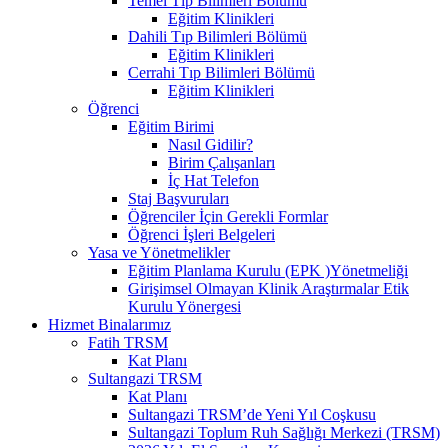
Temel Tıp Bilimleri Bölümü
Eğitim Klinikleri
Dahili Tıp Bilimleri Bölümü
Eğitim Klinikleri
Cerrahi Tıp Bilimleri Bölümü
Eğitim Klinikleri
Öğrenci
Eğitim Birimi
Nasıl Gidilir?
Birim Çalışanları
İç Hat Telefon
Staj Başvuruları
Öğrenciler İçin Gerekli Formlar
Öğrenci İşleri Belgeleri
Yasa ve Yönetmelikler
Eğitim Planlama Kurulu (EPK )Yönetmeliği
Girişimsel Olmayan Klinik Araştırmalar Etik
Kurulu Yönergesi
Hizmet Binalarımız
Fatih TRSM
Kat Planı
Sultangazi TRSM
Kat Planı
Sultangazi TRSM’de Yeni Yıl Coşkusu
Sultangazi Toplum Ruh Sağlığı Merkezi (TRSM)