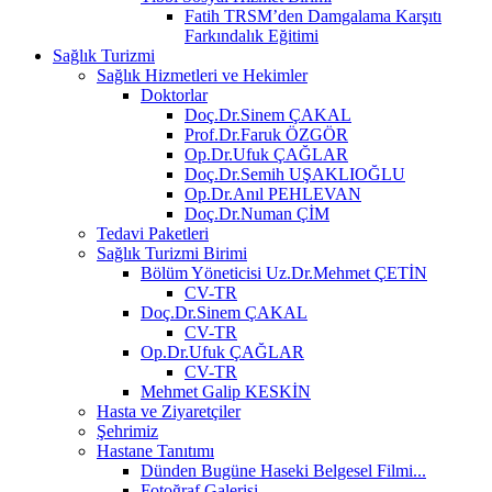
Fatih TRSM’den Damgalama Karşıtı
Farkındalık Eğitimi
Sağlık Turizmi
Sağlık Hizmetleri ve Hekimler
Doktorlar
Doç.Dr.Sinem ÇAKAL
Prof.Dr.Faruk ÖZGÖR
Op.Dr.Ufuk ÇAĞLAR
Doç.Dr.Semih UŞAKLIOĞLU
Op.Dr.Anıl PEHLEVAN
Doç.Dr.Numan ÇİM
Tedavi Paketleri
Sağlık Turizmi Birimi
Bölüm Yöneticisi Uz.Dr.Mehmet ÇETİN
CV-TR
Doç.Dr.Sinem ÇAKAL
CV-TR
Op.Dr.Ufuk ÇAĞLAR
CV-TR
Mehmet Galip KESKİN
Hasta ve Ziyaretçiler
Şehrimiz
Hastane Tanıtımı
Dünden Bugüne Haseki Belgesel Filmi...
Fotoğraf Galerisi