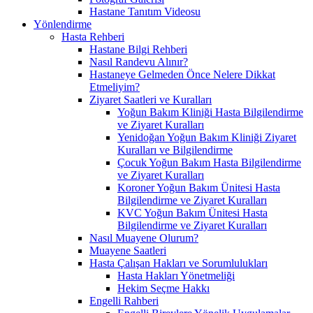
Hastane Tanıtım Videosu
Yönlendirme
Hasta Rehberi
Hastane Bilgi Rehberi
Nasıl Randevu Alınır?
Hastaneye Gelmeden Önce Nelere Dikkat
Etmeliyim?
Ziyaret Saatleri ve Kuralları
Yoğun Bakım Kliniği Hasta Bilgilendirme
ve Ziyaret Kuralları
Yenidoğan Yoğun Bakım Kliniği Ziyaret
Kuralları ve Bilgilendirme
Çocuk Yoğun Bakım Hasta Bilgilendirme
ve Ziyaret Kuralları
Koroner Yoğun Bakım Ünitesi Hasta
Bilgilendirme ve Ziyaret Kuralları
KVC Yoğun Bakım Ünitesi Hasta
Bilgilendirme ve Ziyaret Kuralları
Nasıl Muayene Olurum?
Muayene Saatleri
Hasta Çalışan Hakları ve Sorumlulukları
Hasta Hakları Yönetmeliği
Hekim Seçme Hakkı
Engelli Rahberi