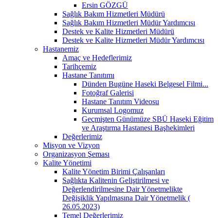
Ersin GÖZGÜ
Sağlık Bakım Hizmetleri Müdürü
Sağlık Bakım Hizmetleri Müdür Yardımcısı
Destek ve Kalite Hizmetleri Müdürü
Destek ve Kalite Hizmetleri Müdür Yardımcısı
Hastanemiz
Amaç ve Hedeflerimiz
Tarihçemiz
Hastane Tanıtımı
Dünden Bugüne Haseki Belgesel Filmi...
Fotoğraf Galerisi
Hastane Tanıtım Videosu
Kurumsal Logomuz
Geçmişten Günümüze SBÜ Haseki Eğitim
ve Araştırma Hastanesi Başhekimleri
Değerlerimiz
Misyon ve Vizyon
Organizasyon Şeması
Kalite Yönetimi
Kalite Yönetim Birimi Çalışanları
Sağlıkta Kalitenin Geliştirilmesi ve
Değerlendirilmesine Dair Yönetmelikte
Değişiklik Yapılmasına Dair Yönetmelik (
26.05.2023)
Temel Değerlerimiz