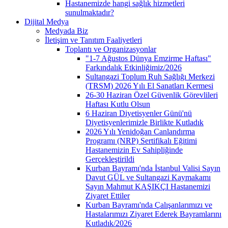
Hastanemizde hangi sağlık hizmetleri
sunulmaktadır?
Dijital Medya
Medyada Biz
İletişim ve Tanıtım Faaliyetleri
Toplantı ve Organizasyonlar
"1-7 Ağustos Dünya Emzirme Haftası"
Farkındalık Etkinliğimiz/2026
Sultangazi Toplum Ruh Sağlığı Merkezi
(TRSM) 2026 Yılı El Sanatları Kermesi
26-30 Haziran Özel Güvenlik Görevlileri
Haftası Kutlu Olsun
6 Haziran Diyetisyenler Günü'nü
Diyetisyenlerimizle Birlikte Kutladık
2026 Yılı Yenidoğan Canlandırma
Programı (NRP) Sertifikalı Eğitimi
Hastanemizin Ev Sahipliğinde
Gerçekleştirildi
Kurban Bayramı'nda İstanbul Valisi Sayın
Davut GÜL ve Sultangazi Kaymakamı
Sayın Mahmut KAŞIKÇI Hastanemizi
Ziyaret Ettiler
Kurban Bayramı'nda Çalışanlarımızı ve
Hastalarımızı Ziyaret Ederek Bayramlarını
Kutladık/2026