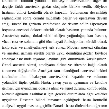
tarafından solunum yolundan inhalasyon anestezikleri, diğer bir
deyişle farklı anestezik gazlar oksijenle birlikte verilir. Böylece
hastanın bilinci kontrollü olarak kapatılır. Solunumun devamlılığı
sağlandıktan sonra cerrahi müdahale başlar ve operasyon devam
ettiği sürece bu gazların verilmesine de devam edilir. Operasyon
boyunca anestezi doktoru sürekli olarak hastanın yanında bulunur.
Anestezist; nabız, dokulardaki oksijen yoğunluğu, kan basıncı,
vücut ısısı ve solunum gibi tüm hayati fonksiyonları sürekli olarak
takip eder ve ameliyathaneyi terk etmez. Modern anestezi cihazları
ve anestezi uzmanı sürekli olarak uyku derinliğini gözler, böylece
ameliyat esnasında uyanma, ayılma gibi durumlarla karşılaşılmaz.
Genel anestezi süresi, ameliyatın türüne ve süresine bağlı olarak
tamamen değişkendir. Ameliyat tamamlandığında anestezi hekimi
tarafından tüm inhalasyon anestezikleri kapatılır ve solunum
yolundaki tüpler çekilir. Hasta, yavaş yavaş uyanması ve kendine
gelmesi için uyandırma odasına alınır ve genel durumu kontrol edilir.
Mevcut ağrıların azaltılması için gerekli durumlarda ağrı kesiciler
uygulanır. Hastanın bilinci tamamen açıldığında hasta kontrollü
analjezik uygulamasına geçirilir. Burada hasta dinlenirken ağrısının