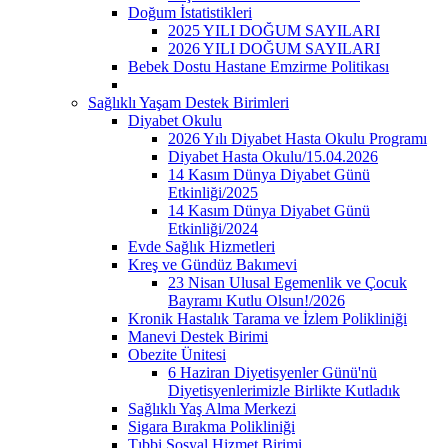
Doğum İstatistikleri
2025 YILI DOĞUM SAYILARI
2026 YILI DOĞUM SAYILARI
Bebek Dostu Hastane Emzirme Politikası
Sağlıklı Yaşam Destek Birimleri
Diyabet Okulu
2026 Yılı Diyabet Hasta Okulu Programı
Diyabet Hasta Okulu/15.04.2026
14 Kasım Dünya Diyabet Günü
Etkinliği/2025
14 Kasım Dünya Diyabet Günü
Etkinliği/2024
Evde Sağlık Hizmetleri
Kreş ve Gündüz Bakımevi
23 Nisan Ulusal Egemenlik ve Çocuk
Bayramı Kutlu Olsun!/2026
Kronik Hastalık Tarama ve İzlem Polikliniği
Manevi Destek Birimi
Obezite Ünitesi
6 Haziran Diyetisyenler Günü'nü
Diyetisyenlerimizle Birlikte Kutladık
Sağlıklı Yaş Alma Merkezi
Sigara Bırakma Polikliniği
Tıbbi Sosyal Hizmet Birimi