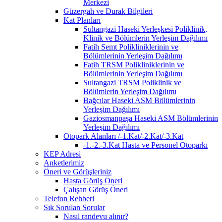
Merkezi
Güzergah ve Durak Bilgileri
Kat Planları
Sultangazi Haseki Yerleşkesi Poliklinik,
Klinik ve Bölümlerin Yerleşim Dağılımı
Fatih Semt Polikliniklerinin ve
Bölümlerinin Yerleşim Dağılımı
Fatih TRSM Polikliniklerinin ve
Bölümlerinin Yerleşim Dağılımı
Sultangazi TRSM Poliklinik ve
Bölümlerin Yerleşim Dağılımı
Bağcılar Haseki ASM Bölümlerinin
Yerleşim Dağılımı
Gaziosmanpaşa Haseki ASM Bölümlerinin
Yerleşim Dağılımı
Otopark Alanları /-1.Kat/-2.Kat/-3.Kat
-1.-2.-3.Kat Hasta ve Personel Otoparkı
KEP Adresi
Anketlerimiz
Öneri ve Görüşleriniz
Hasta Görüş Öneri
Çalışan Görüş Öneri
Telefon Rehberi
Sık Sorulan Sorular
Nasıl randevu alınır?