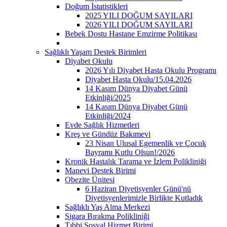
Doğum İstatistikleri
2025 YILI DOĞUM SAYILARI
2026 YILI DOĞUM SAYILARI
Bebek Dostu Hastane Emzirme Politikası
Sağlıklı Yaşam Destek Birimleri
Diyabet Okulu
2026 Yılı Diyabet Hasta Okulu Programı
Diyabet Hasta Okulu/15.04.2026
14 Kasım Dünya Diyabet Günü
Etkinliği/2025
14 Kasım Dünya Diyabet Günü
Etkinliği/2024
Evde Sağlık Hizmetleri
Kreş ve Gündüz Bakımevi
23 Nisan Ulusal Egemenlik ve Çocuk
Bayramı Kutlu Olsun!/2026
Kronik Hastalık Tarama ve İzlem Polikliniği
Manevi Destek Birimi
Obezite Ünitesi
6 Haziran Diyetisyenler Günü'nü
Diyetisyenlerimizle Birlikte Kutladık
Sağlıklı Yaş Alma Merkezi
Sigara Bırakma Polikliniği
Tıbbi Sosyal Hizmet Birimi