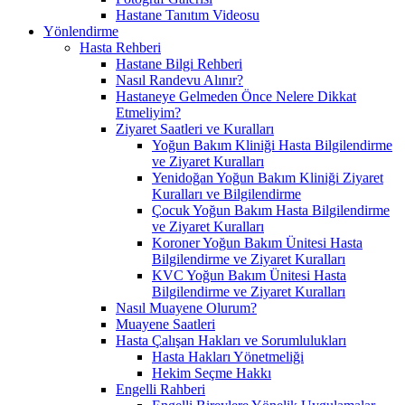
Hastane Tanıtım Videosu
Yönlendirme
Hasta Rehberi
Hastane Bilgi Rehberi
Nasıl Randevu Alınır?
Hastaneye Gelmeden Önce Nelere Dikkat
Etmeliyim?
Ziyaret Saatleri ve Kuralları
Yoğun Bakım Kliniği Hasta Bilgilendirme
ve Ziyaret Kuralları
Yenidoğan Yoğun Bakım Kliniği Ziyaret
Kuralları ve Bilgilendirme
Çocuk Yoğun Bakım Hasta Bilgilendirme
ve Ziyaret Kuralları
Koroner Yoğun Bakım Ünitesi Hasta
Bilgilendirme ve Ziyaret Kuralları
KVC Yoğun Bakım Ünitesi Hasta
Bilgilendirme ve Ziyaret Kuralları
Nasıl Muayene Olurum?
Muayene Saatleri
Hasta Çalışan Hakları ve Sorumlulukları
Hasta Hakları Yönetmeliği
Hekim Seçme Hakkı
Engelli Rahberi