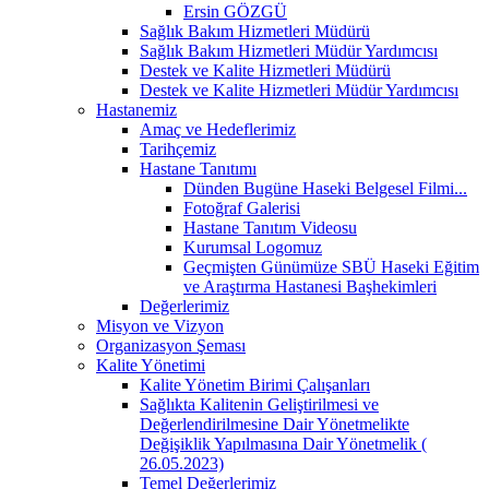
Ersin GÖZGÜ
Sağlık Bakım Hizmetleri Müdürü
Sağlık Bakım Hizmetleri Müdür Yardımcısı
Destek ve Kalite Hizmetleri Müdürü
Destek ve Kalite Hizmetleri Müdür Yardımcısı
Hastanemiz
Amaç ve Hedeflerimiz
Tarihçemiz
Hastane Tanıtımı
Dünden Bugüne Haseki Belgesel Filmi...
Fotoğraf Galerisi
Hastane Tanıtım Videosu
Kurumsal Logomuz
Geçmişten Günümüze SBÜ Haseki Eğitim
ve Araştırma Hastanesi Başhekimleri
Değerlerimiz
Misyon ve Vizyon
Organizasyon Şeması
Kalite Yönetimi
Kalite Yönetim Birimi Çalışanları
Sağlıkta Kalitenin Geliştirilmesi ve
Değerlendirilmesine Dair Yönetmelikte
Değişiklik Yapılmasına Dair Yönetmelik (
26.05.2023)
Temel Değerlerimiz