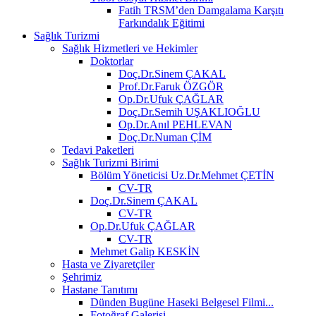
Fatih TRSM’den Damgalama Karşıtı
Farkındalık Eğitimi
Sağlık Turizmi
Sağlık Hizmetleri ve Hekimler
Doktorlar
Doç.Dr.Sinem ÇAKAL
Prof.Dr.Faruk ÖZGÖR
Op.Dr.Ufuk ÇAĞLAR
Doç.Dr.Semih UŞAKLIOĞLU
Op.Dr.Anıl PEHLEVAN
Doç.Dr.Numan ÇİM
Tedavi Paketleri
Sağlık Turizmi Birimi
Bölüm Yöneticisi Uz.Dr.Mehmet ÇETİN
CV-TR
Doç.Dr.Sinem ÇAKAL
CV-TR
Op.Dr.Ufuk ÇAĞLAR
CV-TR
Mehmet Galip KESKİN
Hasta ve Ziyaretçiler
Şehrimiz
Hastane Tanıtımı
Dünden Bugüne Haseki Belgesel Filmi...
Fotoğraf Galerisi