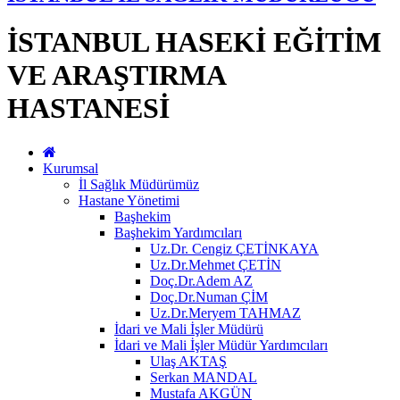
İSTANBUL HASEKİ EĞİTİM
VE ARAŞTIRMA
HASTANESİ
Kurumsal
İl Sağlık Müdürümüz
Hastane Yönetimi
Başhekim
Başhekim Yardımcıları
Uz.Dr. Cengiz ÇETİNKAYA
Uz.Dr.Mehmet ÇETİN
Doç.Dr.Adem AZ
Doç.Dr.Numan ÇİM
Uz.Dr.Meryem TAHMAZ
İdari ve Mali İşler Müdürü
İdari ve Mali İşler Müdür Yardımcıları
Ulaş AKTAŞ
Serkan MANDAL
Mustafa AKGÜN