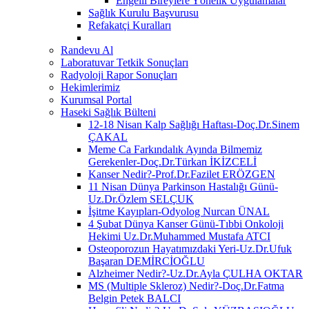
Engelli Bireylere Yönelik Uygulamalar
Sağlık Kurulu Başvurusu
Refakatçi Kuralları
Randevu Al
Laboratuvar Tetkik Sonuçları
Radyoloji Rapor Sonuçları
Hekimlerimiz
Kurumsal Portal
Haseki Sağlık Bülteni
12-18 Nisan Kalp Sağlığı Haftası-Doç.Dr.Sinem
ÇAKAL
Meme Ca Farkındalık Ayında Bilmemiz
Gerekenler-Doç.Dr.Türkan İKİZCELİ
Kanser Nedir?-Prof.Dr.Fazilet ERÖZGEN
11 Nisan Dünya Parkinson Hastalığı Günü-
Uz.Dr.Özlem SELÇUK
İşitme Kayıpları-Odyolog Nurcan ÜNAL
4 Şubat Dünya Kanser Günü-Tıbbi Onkoloji
Hekimi Uz.Dr.Muhammed Mustafa ATCI
Osteoporozun Hayatımızdaki Yeri-Uz.Dr.Ufuk
Başaran DEMİRCİOĞLU
Alzheimer Nedir?-Uz.Dr.Ayla ÇULHA OKTAR
MS (Multiple Skleroz) Nedir?-Doç.Dr.Fatma
Belgin Petek BALCI