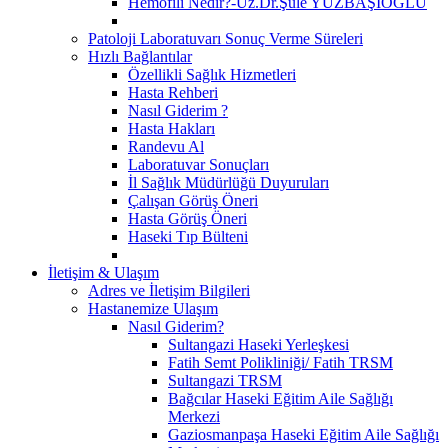
Hemofili Nedir?-Uz.Dr.Şule YÜZBAŞIOĞLU
Patoloji Laboratuvarı Sonuç Verme Süreleri
Hızlı Bağlantılar
Özellikli Sağlık Hizmetleri
Hasta Rehberi
Nasıl Giderim ?
Hasta Hakları
Randevu Al
Laboratuvar Sonuçları
İl Sağlık Müdürlüğü Duyuruları
Çalışan Görüş Öneri
Hasta Görüş Öneri
Haseki Tıp Bülteni
İletişim & Ulaşım
Adres ve İletişim Bilgileri
Hastanemize Ulaşım
Nasıl Giderim?
Sultangazi Haseki Yerleşkesi
Fatih Semt Polikliniği/ Fatih TRSM
Sultangazi TRSM
Bağcılar Haseki Eğitim Aile Sağlığı
Merkezi
Gaziosmanpaşa Haseki Eğitim Aile Sağlığı