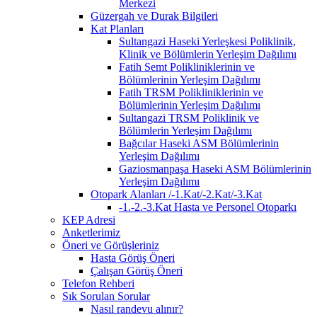
Merkezi
Güzergah ve Durak Bilgileri
Kat Planları
Sultangazi Haseki Yerleşkesi Poliklinik,
Klinik ve Bölümlerin Yerleşim Dağılımı
Fatih Semt Polikliniklerinin ve
Bölümlerinin Yerleşim Dağılımı
Fatih TRSM Polikliniklerinin ve
Bölümlerinin Yerleşim Dağılımı
Sultangazi TRSM Poliklinik ve
Bölümlerin Yerleşim Dağılımı
Bağcılar Haseki ASM Bölümlerinin
Yerleşim Dağılımı
Gaziosmanpaşa Haseki ASM Bölümlerinin
Yerleşim Dağılımı
Otopark Alanları /-1.Kat/-2.Kat/-3.Kat
-1.-2.-3.Kat Hasta ve Personel Otoparkı
KEP Adresi
Anketlerimiz
Öneri ve Görüşleriniz
Hasta Görüş Öneri
Çalışan Görüş Öneri
Telefon Rehberi
Sık Sorulan Sorular
Nasıl randevu alınır?