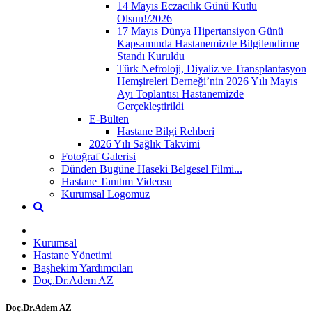
14 Mayıs Eczacılık Günü Kutlu
Olsun!/2026
17 Mayıs Dünya Hipertansiyon Günü
Kapsamında Hastanemizde Bilgilendirme
Standı Kuruldu
Türk Nefroloji, Diyaliz ve Transplantasyon
Hemşireleri Derneği’nin 2026 Yılı Mayıs
Ayı Toplantısı Hastanemizde
Gerçekleştirildi
E-Bülten
Hastane Bilgi Rehberi
2026 Yılı Sağlık Takvimi
Fotoğraf Galerisi
Dünden Bugüne Haseki Belgesel Filmi...
Hastane Tanıtım Videosu
Kurumsal Logomuz
Kurumsal
Hastane Yönetimi
Başhekim Yardımcıları
Doç.Dr.Adem AZ
Doç.Dr.Adem AZ