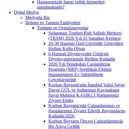
Hastanemizde hangi sağlık hizmetleri
sunulmaktadır?
Dijital Medya
Medyada Biz
İletişim ve Tanıtım Faaliyetleri
Toplantı ve Organizasyonlar
Sultangazi Toplum Ruh Sağlığı Merkezi
(TRSM) 2026 Yılı El Sanatları Kermesi
26-30 Haziran Özel Güvenlik Görevlileri
Haftası Kutlu Olsun
6 Haziran Diyetisyenler Günü'nü
Diyetisyenlerimizle Birlikte Kutladık
2026 Yılı Yenidoğan Canlandırma
Programı (NRP) Sertifikalı Eğitimi
Hastanemizin Ev Sahipliğinde
Gerçekleştirildi
Kurban Bayramı'nda İstanbul Valisi Sayın
Davut GÜL ve Sultangazi Kaymakamı
Sayın Mahmut KAŞIKÇI Hastanemizi
Ziyaret Ettiler
Kurban Bayramı'nda Çalışanlarımızı ve
Hastalarımızı Ziyaret Ederek Bayramlarını
Kutladık/2026
Kurban Bayramı Öncesi Çalışanlarımızla
Bir Araya Geldik