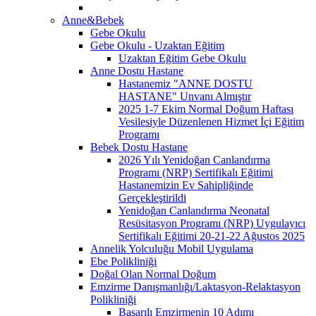
Anne&Bebek
Gebe Okulu
Gebe Okulu - Uzaktan Eğitim
Uzaktan Eğitim Gebe Okulu
Anne Dostu Hastane
Hastanemiz "ANNE DOSTU
HASTANE" Unvanı Almıştır
2025 1-7 Ekim Normal Doğum Haftası
Vesilesiyle Düzenlenen Hizmet İçi Eğitim
Programı
Bebek Dostu Hastane
2026 Yılı Yenidoğan Canlandırma
Programı (NRP) Sertifikalı Eğitimi
Hastanemizin Ev Sahipliğinde
Gerçekleştirildi
Yenidoğan Canlandırma Neonatal
Resüsitasyon Programı (NRP) Uygulayıcı
Sertifikalı Eğitimi 20-21-22 Ağustos 2025
Annelik Yolculuğu Mobil Uygulama
Ebe Polikliniği
Doğal Olan Normal Doğum
Emzirme Danışmanlığı/Laktasyon-Relaktasyon
Polikliniği
Başarılı Emzirmenin 10 Adımı