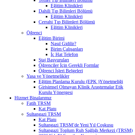
Temel Tıp Bilimleri Bölümü
Eğitim Klinikleri
Dahili Tıp Bilimleri Bölümü
Eğitim Klinikleri
Cerrahi Tıp Bilimleri Bölümü
Eğitim Klinikleri
Öğrenci
Eğitim Birimi
Nasıl Gidilir?
Birim Çalışanları
İç Hat Telefon
Staj Başvuruları
Öğrenciler İçin Gerekli Formlar
Öğrenci İşleri Belgeleri
Yasa ve Yönetmelikler
Eğitim Planlama Kurulu (EPK )Yönetmeliği
Girişimsel Olmayan Klinik Araştırmalar Etik
Kurulu Yönergesi
Hizmet Binalarımız
Fatih TRSM
Kat Planı
Sultangazi TRSM
Kat Planı
Sultangazi TRSM’de Yeni Yıl Coşkusu
Sultangazi Toplum Ruh Sağlığı Merkezi (TRSM)