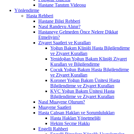
Hastane Tanıtım Videosu
Yönlendirme
Hasta Rehberi
Hastane Bilgi Rehberi
Nasıl Randevu Alınır?
Hastaneye Gelmeden Önce Nelere Dikkat
Etmeliyim?
Ziyaret Saatleri ve Kuralları
Yoğun Bakım Kliniği Hasta Bilgilendirme
ve Ziyaret Kuralları
Yenidoğan Yoğun Bakım Kliniği Ziyaret
Kuralları ve Bilgilendirme
Çocuk Yoğun Bakım Hasta Bilgilendirme
ve Ziyaret Kuralları
Koroner Yoğun Bakım Ünitesi Hasta
Bilgilendirme ve Ziyaret Kuralları
KVC Yoğun Bakım Ünitesi Hasta
Bilgilendirme ve Ziyaret Kuralları
Nasıl Muayene Olurum?
Muayene Saatleri
Hasta Çalışan Hakları ve Sorumlulukları
Hasta Hakları Yönetmeliği
Hekim Seçme Hakkı
Engelli Rahberi