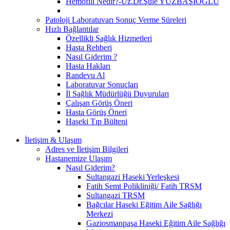
Hemofili Nedir?-Uz.Dr.Şule YÜZBAŞIOĞLU
Patoloji Laboratuvarı Sonuç Verme Süreleri
Hızlı Bağlantılar
Özellikli Sağlık Hizmetleri
Hasta Rehberi
Nasıl Giderim ?
Hasta Hakları
Randevu Al
Laboratuvar Sonuçları
İl Sağlık Müdürlüğü Duyuruları
Çalışan Görüş Öneri
Hasta Görüş Öneri
Haseki Tıp Bülteni
İletişim & Ulaşım
Adres ve İletişim Bilgileri
Hastanemize Ulaşım
Nasıl Giderim?
Sultangazi Haseki Yerleşkesi
Fatih Semt Polikliniği/ Fatih TRSM
Sultangazi TRSM
Bağcılar Haseki Eğitim Aile Sağlığı
Merkezi
Gaziosmanpaşa Haseki Eğitim Aile Sağlığı