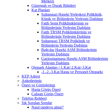
Merkezi
Güzergah ve Durak Bilgileri
Kat Planları
Sultangazi Haseki Yerleşkesi Poliklinik,
Klinik ve Bölümlerin Yerleşim Dağılımı
Fatih Semt Polikliniklerinin ve
Bölümlerinin Yerleşim Dağılımı
Fatih TRSM Polikliniklerinin ve
Bölümlerinin Yerleşim Dağılımı
Sultangazi TRSM Poliklinik ve
Bölümlerin Yerleşim Dağılımı
Bağcılar Haseki ASM Bölümlerinin
Yerleşim Dağılımı
Gaziosmanpaşa Haseki ASM Bölümlerinin
Yerleşim Dağılımı
Otopark Alanları /-1.Kat/-2.Kat/-3.Kat
-1.-2.-3.Kat Hasta ve Personel Otoparkı
KEP Adresi
Anketlerimiz
Öneri ve Görüşleriniz
Hasta Görüş Öneri
Çalışan Görüş Öneri
Telefon Rehberi
Sık Sorulan Sorular
Nasıl randevu alınır?