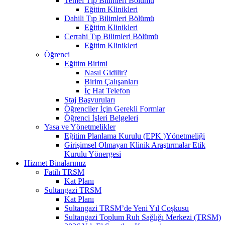
Temel Tıp Bilimleri Bölümü
Eğitim Klinikleri
Dahili Tıp Bilimleri Bölümü
Eğitim Klinikleri
Cerrahi Tıp Bilimleri Bölümü
Eğitim Klinikleri
Öğrenci
Eğitim Birimi
Nasıl Gidilir?
Birim Çalışanları
İç Hat Telefon
Staj Başvuruları
Öğrenciler İçin Gerekli Formlar
Öğrenci İşleri Belgeleri
Yasa ve Yönetmelikler
Eğitim Planlama Kurulu (EPK )Yönetmeliği
Girişimsel Olmayan Klinik Araştırmalar Etik
Kurulu Yönergesi
Hizmet Binalarımız
Fatih TRSM
Kat Planı
Sultangazi TRSM
Kat Planı
Sultangazi TRSM’de Yeni Yıl Coşkusu
Sultangazi Toplum Ruh Sağlığı Merkezi (TRSM)