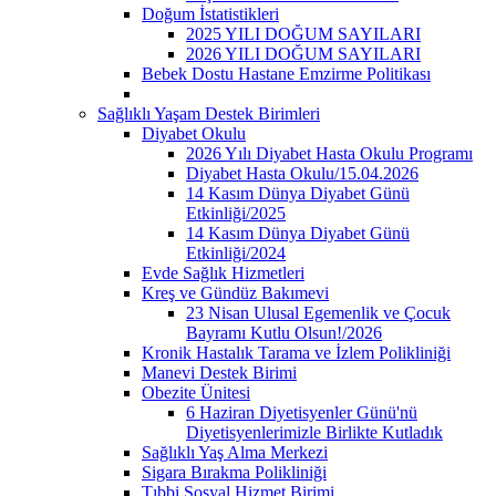
Doğum İstatistikleri
2025 YILI DOĞUM SAYILARI
2026 YILI DOĞUM SAYILARI
Bebek Dostu Hastane Emzirme Politikası
Sağlıklı Yaşam Destek Birimleri
Diyabet Okulu
2026 Yılı Diyabet Hasta Okulu Programı
Diyabet Hasta Okulu/15.04.2026
14 Kasım Dünya Diyabet Günü
Etkinliği/2025
14 Kasım Dünya Diyabet Günü
Etkinliği/2024
Evde Sağlık Hizmetleri
Kreş ve Gündüz Bakımevi
23 Nisan Ulusal Egemenlik ve Çocuk
Bayramı Kutlu Olsun!/2026
Kronik Hastalık Tarama ve İzlem Polikliniği
Manevi Destek Birimi
Obezite Ünitesi
6 Haziran Diyetisyenler Günü'nü
Diyetisyenlerimizle Birlikte Kutladık
Sağlıklı Yaş Alma Merkezi
Sigara Bırakma Polikliniği
Tıbbi Sosyal Hizmet Birimi