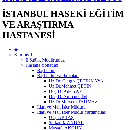
İSTANBUL HASEKİ EĞİTİM
VE ARAŞTIRMA
HASTANESİ
Kurumsal
İl Sağlık Müdürümüz
Hastane Yönetimi
Başhekim
Başhekim Yardımcıları
Uz.Dr. Cengiz ÇETİNKAYA
Uz.Dr.Mehmet ÇETİN
Doç.Dr.Adem AZ
Doç.Dr.Numan ÇİM
Uz.Dr.Meryem TAHMAZ
İdari ve Mali İşler Müdürü
İdari ve Mali İşler Müdür Yardımcıları
Ulaş AKTAŞ
Serkan MANDAL
Mustafa AKGÜN