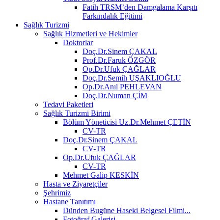
Fatih TRSM’den Damgalama Karşıtı
Farkındalık Eğitimi
Sağlık Turizmi
Sağlık Hizmetleri ve Hekimler
Doktorlar
Doç.Dr.Sinem ÇAKAL
Prof.Dr.Faruk ÖZGÖR
Op.Dr.Ufuk ÇAĞLAR
Doç.Dr.Semih UŞAKLIOĞLU
Op.Dr.Anıl PEHLEVAN
Doç.Dr.Numan ÇİM
Tedavi Paketleri
Sağlık Turizmi Birimi
Bölüm Yöneticisi Uz.Dr.Mehmet ÇETİN
CV-TR
Doç.Dr.Sinem ÇAKAL
CV-TR
Op.Dr.Ufuk ÇAĞLAR
CV-TR
Mehmet Galip KESKİN
Hasta ve Ziyaretçiler
Şehrimiz
Hastane Tanıtımı
Dünden Bugüne Haseki Belgesel Filmi...
Fotoğraf Galerisi