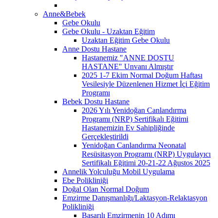
Anne&Bebek
Gebe Okulu
Gebe Okulu - Uzaktan Eğitim
Uzaktan Eğitim Gebe Okulu
Anne Dostu Hastane
Hastanemiz "ANNE DOSTU
HASTANE" Unvanı Almıştır
2025 1-7 Ekim Normal Doğum Haftası
Vesilesiyle Düzenlenen Hizmet İçi Eğitim
Programı
Bebek Dostu Hastane
2026 Yılı Yenidoğan Canlandırma
Programı (NRP) Sertifikalı Eğitimi
Hastanemizin Ev Sahipliğinde
Gerçekleştirildi
Yenidoğan Canlandırma Neonatal
Resüsitasyon Programı (NRP) Uygulayıcı
Sertifikalı Eğitimi 20-21-22 Ağustos 2025
Annelik Yolculuğu Mobil Uygulama
Ebe Polikliniği
Doğal Olan Normal Doğum
Emzirme Danışmanlığı/Laktasyon-Relaktasyon
Polikliniği
Başarılı Emzirmenin 10 Adımı