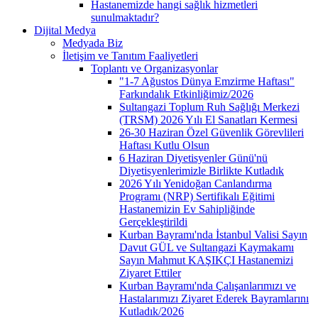
Hastanemizde hangi sağlık hizmetleri
sunulmaktadır?
Dijital Medya
Medyada Biz
İletişim ve Tanıtım Faaliyetleri
Toplantı ve Organizasyonlar
"1-7 Ağustos Dünya Emzirme Haftası"
Farkındalık Etkinliğimiz/2026
Sultangazi Toplum Ruh Sağlığı Merkezi
(TRSM) 2026 Yılı El Sanatları Kermesi
26-30 Haziran Özel Güvenlik Görevlileri
Haftası Kutlu Olsun
6 Haziran Diyetisyenler Günü'nü
Diyetisyenlerimizle Birlikte Kutladık
2026 Yılı Yenidoğan Canlandırma
Programı (NRP) Sertifikalı Eğitimi
Hastanemizin Ev Sahipliğinde
Gerçekleştirildi
Kurban Bayramı'nda İstanbul Valisi Sayın
Davut GÜL ve Sultangazi Kaymakamı
Sayın Mahmut KAŞIKÇI Hastanemizi
Ziyaret Ettiler
Kurban Bayramı'nda Çalışanlarımızı ve
Hastalarımızı Ziyaret Ederek Bayramlarını
Kutladık/2026