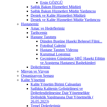
Ersin GÖZGÜ
Sağlık Bakım Hizmetleri Müdürü
Sağlık Bakım Hizmetleri Müdür Yardımcısı
Destek ve Kalite Hizmetleri Müdürü
Destek ve Kalite Hizmetleri Müdür Yardımcısı
Hastanemiz
Amaç ve Hedeflerimiz
Tarihçemiz
Hastane Tanıtımı
Dünden Bugüne Haseki Belgesel Filmi...
Fotoğraf Galerisi
Hastane Tanıtım Videosu
Kurumsal Logomuz
Geçmişten Günümüze SBÜ Haseki Eğitim
ve Araştırma Hastanesi Başhekimleri
Değerlerimiz
Misyon ve Vizyon
Organizasyon Şeması
Kalite Yönetimi
Kalite Yönetim Birimi Çalışanları
Sağlıkta Kalitenin Geliştirilmesi ve
Değerlendirilmesine Dair Yönetmelikte
Değişiklik Yapılmasına Dair Yönetmelik (
26.05.2023)
Temel Değerlerimiz