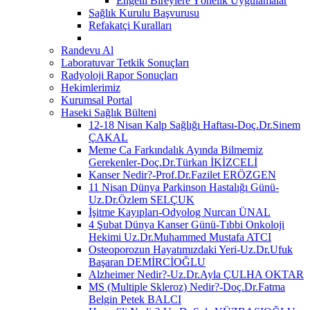
Engelli Bireylere Yönelik Uygulamalar
Sağlık Kurulu Başvurusu
Refakatçi Kuralları
Randevu Al
Laboratuvar Tetkik Sonuçları
Radyoloji Rapor Sonuçları
Hekimlerimiz
Kurumsal Portal
Haseki Sağlık Bülteni
12-18 Nisan Kalp Sağlığı Haftası-Doç.Dr.Sinem
ÇAKAL
Meme Ca Farkındalık Ayında Bilmemiz
Gerekenler-Doç.Dr.Türkan İKİZCELİ
Kanser Nedir?-Prof.Dr.Fazilet ERÖZGEN
11 Nisan Dünya Parkinson Hastalığı Günü-
Uz.Dr.Özlem SELÇUK
İşitme Kayıpları-Odyolog Nurcan ÜNAL
4 Şubat Dünya Kanser Günü-Tıbbi Onkoloji
Hekimi Uz.Dr.Muhammed Mustafa ATCI
Osteoporozun Hayatımızdaki Yeri-Uz.Dr.Ufuk
Başaran DEMİRCİOĞLU
Alzheimer Nedir?-Uz.Dr.Ayla ÇULHA OKTAR
MS (Multiple Skleroz) Nedir?-Doç.Dr.Fatma
Belgin Petek BALCI