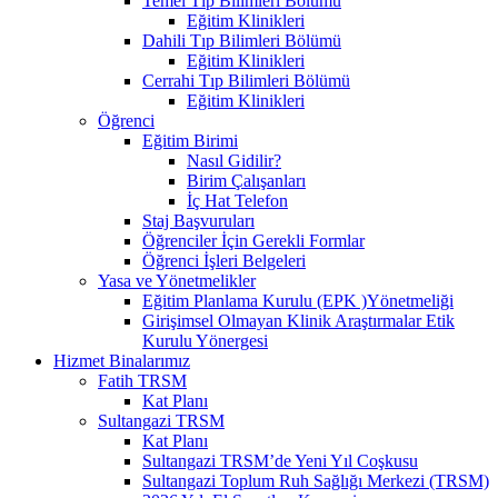
Temel Tıp Bilimleri Bölümü
Eğitim Klinikleri
Dahili Tıp Bilimleri Bölümü
Eğitim Klinikleri
Cerrahi Tıp Bilimleri Bölümü
Eğitim Klinikleri
Öğrenci
Eğitim Birimi
Nasıl Gidilir?
Birim Çalışanları
İç Hat Telefon
Staj Başvuruları
Öğrenciler İçin Gerekli Formlar
Öğrenci İşleri Belgeleri
Yasa ve Yönetmelikler
Eğitim Planlama Kurulu (EPK )Yönetmeliği
Girişimsel Olmayan Klinik Araştırmalar Etik
Kurulu Yönergesi
Hizmet Binalarımız
Fatih TRSM
Kat Planı
Sultangazi TRSM
Kat Planı
Sultangazi TRSM’de Yeni Yıl Coşkusu
Sultangazi Toplum Ruh Sağlığı Merkezi (TRSM)