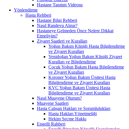
Hastane Tanıtım Videosu
Yönlendirme
Hasta Rehberi
Hastane Bilgi Rehberi
Nasıl Randevu Alınır?
Hastaneye Gelmeden Önce Nelere Dikkat
Etmeliyim?
Ziyaret Saatleri ve Kuralları
Yoğun Bakım Kliniği Hasta Bilgilendirme
ve Ziyaret Kuralları
Yenidoğan Yoğun Bakım Kliniği Ziyaret
Kuralları ve Bilgilendirme
Çocuk Yoğun Bakım Hasta Bilgilendirme
ve Ziyaret Kuralları
Koroner Yoğun Bakım Ünitesi Hasta
Bilgilendirme ve Ziyaret Kuralları
KVC Yoğun Bakım Ünitesi Hasta
Bilgilendirme ve Ziyaret Kuralları
Nasıl Muayene Olurum?
Muayene Saatleri
Hasta Çalışan Hakları ve Sorumlulukları
Hasta Hakları Yönetmeliği
Hekim Seçme Hakkı
Engelli Rahberi