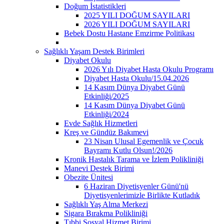
Doğum İstatistikleri
2025 YILI DOĞUM SAYILARI
2026 YILI DOĞUM SAYILARI
Bebek Dostu Hastane Emzirme Politikası
Sağlıklı Yaşam Destek Birimleri
Diyabet Okulu
2026 Yılı Diyabet Hasta Okulu Programı
Diyabet Hasta Okulu/15.04.2026
14 Kasım Dünya Diyabet Günü
Etkinliği/2025
14 Kasım Dünya Diyabet Günü
Etkinliği/2024
Evde Sağlık Hizmetleri
Kreş ve Gündüz Bakımevi
23 Nisan Ulusal Egemenlik ve Çocuk
Bayramı Kutlu Olsun!/2026
Kronik Hastalık Tarama ve İzlem Polikliniği
Manevi Destek Birimi
Obezite Ünitesi
6 Haziran Diyetisyenler Günü'nü
Diyetisyenlerimizle Birlikte Kutladık
Sağlıklı Yaş Alma Merkezi
Sigara Bırakma Polikliniği
Tıbbi Sosyal Hizmet Birimi