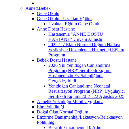
Anne&Bebek
Gebe Okulu
Gebe Okulu - Uzaktan Eğitim
Uzaktan Eğitim Gebe Okulu
Anne Dostu Hastane
Hastanemiz "ANNE DOSTU
HASTANE" Unvanı Almıştır
2025 1-7 Ekim Normal Doğum Haftası
Vesilesiyle Düzenlenen Hizmet İçi Eğitim
Programı
Bebek Dostu Hastane
2026 Yılı Yenidoğan Canlandırma
Programı (NRP) Sertifikalı Eğitimi
Hastanemizin Ev Sahipliğinde
Gerçekleştirildi
Yenidoğan Canlandırma Neonatal
Resüsitasyon Programı (NRP) Uygulayıcı
Sertifikalı Eğitimi 20-21-22 Ağustos 2025
Annelik Yolculuğu Mobil Uygulama
Ebe Polikliniği
Doğal Olan Normal Doğum
Emzirme Danışmanlığı/Laktasyon-Relaktasyon
Polikliniği
Başarılı Emzirmenin 10 Adımı