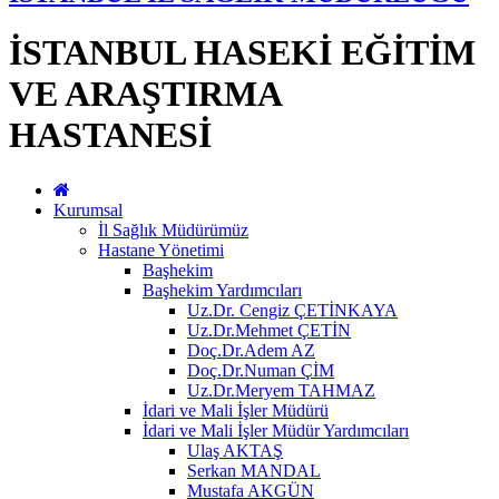
İSTANBUL HASEKİ EĞİTİM
VE ARAŞTIRMA
HASTANESİ
Kurumsal
İl Sağlık Müdürümüz
Hastane Yönetimi
Başhekim
Başhekim Yardımcıları
Uz.Dr. Cengiz ÇETİNKAYA
Uz.Dr.Mehmet ÇETİN
Doç.Dr.Adem AZ
Doç.Dr.Numan ÇİM
Uz.Dr.Meryem TAHMAZ
İdari ve Mali İşler Müdürü
İdari ve Mali İşler Müdür Yardımcıları
Ulaş AKTAŞ
Serkan MANDAL
Mustafa AKGÜN