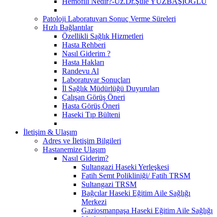
Hemofili Nedir?-Uz.Dr.Şule YÜZBAŞIOĞLU
Patoloji Laboratuvarı Sonuç Verme Süreleri
Hızlı Bağlantılar
Özellikli Sağlık Hizmetleri
Hasta Rehberi
Nasıl Giderim ?
Hasta Hakları
Randevu Al
Laboratuvar Sonuçları
İl Sağlık Müdürlüğü Duyuruları
Çalışan Görüş Öneri
Hasta Görüş Öneri
Haseki Tıp Bülteni
İletişim & Ulaşım
Adres ve İletişim Bilgileri
Hastanemize Ulaşım
Nasıl Giderim?
Sultangazi Haseki Yerleşkesi
Fatih Semt Polikliniği/ Fatih TRSM
Sultangazi TRSM
Bağcılar Haseki Eğitim Aile Sağlığı
Merkezi
Gaziosmanpaşa Haseki Eğitim Aile Sağlığı