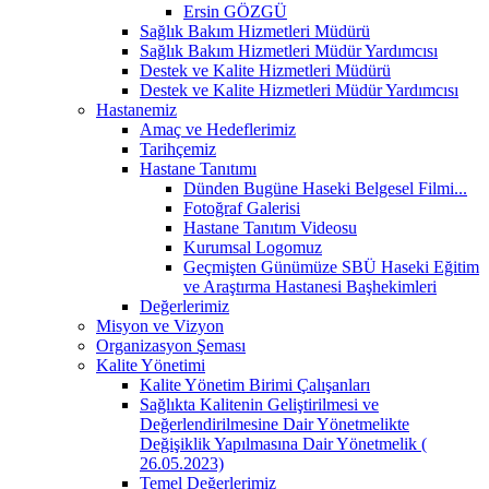
Ersin GÖZGÜ
Sağlık Bakım Hizmetleri Müdürü
Sağlık Bakım Hizmetleri Müdür Yardımcısı
Destek ve Kalite Hizmetleri Müdürü
Destek ve Kalite Hizmetleri Müdür Yardımcısı
Hastanemiz
Amaç ve Hedeflerimiz
Tarihçemiz
Hastane Tanıtımı
Dünden Bugüne Haseki Belgesel Filmi...
Fotoğraf Galerisi
Hastane Tanıtım Videosu
Kurumsal Logomuz
Geçmişten Günümüze SBÜ Haseki Eğitim
ve Araştırma Hastanesi Başhekimleri
Değerlerimiz
Misyon ve Vizyon
Organizasyon Şeması
Kalite Yönetimi
Kalite Yönetim Birimi Çalışanları
Sağlıkta Kalitenin Geliştirilmesi ve
Değerlendirilmesine Dair Yönetmelikte
Değişiklik Yapılmasına Dair Yönetmelik (
26.05.2023)
Temel Değerlerimiz