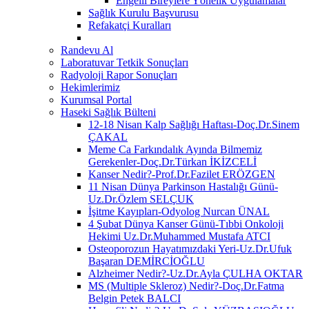
Engelli Bireylere Yönelik Uygulamalar
Sağlık Kurulu Başvurusu
Refakatçi Kuralları
Randevu Al
Laboratuvar Tetkik Sonuçları
Radyoloji Rapor Sonuçları
Hekimlerimiz
Kurumsal Portal
Haseki Sağlık Bülteni
12-18 Nisan Kalp Sağlığı Haftası-Doç.Dr.Sinem
ÇAKAL
Meme Ca Farkındalık Ayında Bilmemiz
Gerekenler-Doç.Dr.Türkan İKİZCELİ
Kanser Nedir?-Prof.Dr.Fazilet ERÖZGEN
11 Nisan Dünya Parkinson Hastalığı Günü-
Uz.Dr.Özlem SELÇUK
İşitme Kayıpları-Odyolog Nurcan ÜNAL
4 Şubat Dünya Kanser Günü-Tıbbi Onkoloji
Hekimi Uz.Dr.Muhammed Mustafa ATCI
Osteoporozun Hayatımızdaki Yeri-Uz.Dr.Ufuk
Başaran DEMİRCİOĞLU
Alzheimer Nedir?-Uz.Dr.Ayla ÇULHA OKTAR
MS (Multiple Skleroz) Nedir?-Doç.Dr.Fatma
Belgin Petek BALCI