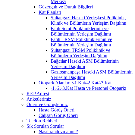
Merkezi
Güzergah ve Durak Bilgileri
Kat Planları
Sultangazi Haseki Yerleşkesi Poliklinik,
Klinik ve Bölümlerin Yerleşim Dağılımı
Fatih Semt Polikliniklerinin ve
Bölümlerinin Yerleşim Dağılımı
Fatih TRSM Polikliniklerinin ve
Bölümlerinin Yerleşim Dağılımı
Sultangazi TRSM Poliklinik ve
Bölümlerin Yerleşim Dağılımı
Bağcılar Haseki ASM Bölümlerinin
Yerleşim Dağılımı
Gaziosmanpaşa Haseki ASM Bölümlerinin
Yerleşim Dağılımı
Otopark Alanları /-1.Kat/-2.Kat/-3.Kat
-1.-2.-3.Kat Hasta ve Personel Otoparkı
KEP Adresi
Anketlerimiz
Öneri ve Görüşleriniz
Hasta Görüş Öneri
Çalışan Görüş Öneri
Telefon Rehberi
Sık Sorulan Sorular
Nasıl randevu alınır?