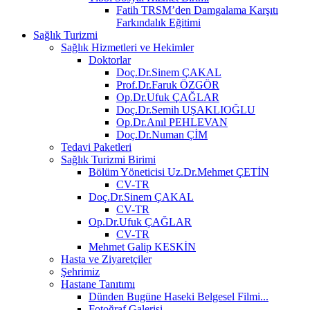
Fatih TRSM’den Damgalama Karşıtı
Farkındalık Eğitimi
Sağlık Turizmi
Sağlık Hizmetleri ve Hekimler
Doktorlar
Doç.Dr.Sinem ÇAKAL
Prof.Dr.Faruk ÖZGÖR
Op.Dr.Ufuk ÇAĞLAR
Doç.Dr.Semih UŞAKLIOĞLU
Op.Dr.Anıl PEHLEVAN
Doç.Dr.Numan ÇİM
Tedavi Paketleri
Sağlık Turizmi Birimi
Bölüm Yöneticisi Uz.Dr.Mehmet ÇETİN
CV-TR
Doç.Dr.Sinem ÇAKAL
CV-TR
Op.Dr.Ufuk ÇAĞLAR
CV-TR
Mehmet Galip KESKİN
Hasta ve Ziyaretçiler
Şehrimiz
Hastane Tanıtımı
Dünden Bugüne Haseki Belgesel Filmi...
Fotoğraf Galerisi