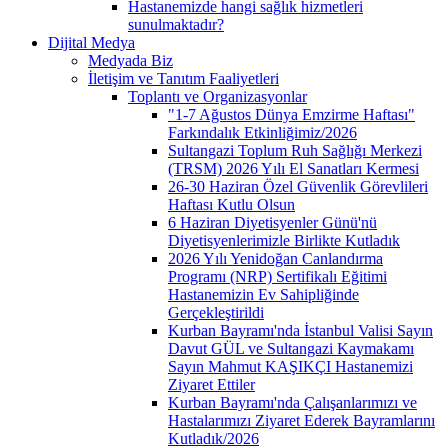
Hastanemizde hangi sağlık hizmetleri
sunulmaktadır?
Dijital Medya
Medyada Biz
İletişim ve Tanıtım Faaliyetleri
Toplantı ve Organizasyonlar
"1-7 Ağustos Dünya Emzirme Haftası"
Farkındalık Etkinliğimiz/2026
Sultangazi Toplum Ruh Sağlığı Merkezi
(TRSM) 2026 Yılı El Sanatları Kermesi
26-30 Haziran Özel Güvenlik Görevlileri
Haftası Kutlu Olsun
6 Haziran Diyetisyenler Günü'nü
Diyetisyenlerimizle Birlikte Kutladık
2026 Yılı Yenidoğan Canlandırma
Programı (NRP) Sertifikalı Eğitimi
Hastanemizin Ev Sahipliğinde
Gerçekleştirildi
Kurban Bayramı'nda İstanbul Valisi Sayın
Davut GÜL ve Sultangazi Kaymakamı
Sayın Mahmut KAŞIKÇI Hastanemizi
Ziyaret Ettiler
Kurban Bayramı'nda Çalışanlarımızı ve
Hastalarımızı Ziyaret Ederek Bayramlarını
Kutladık/2026