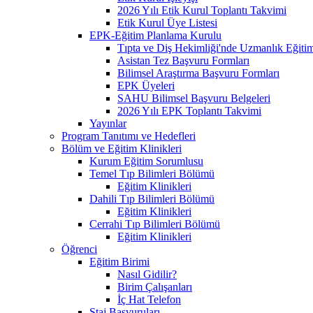
2026 Yılı Etik Kurul Toplantı Takvimi
Etik Kurul Üye Listesi
EPK-Eğitim Planlama Kurulu
Tıpta ve Diş Hekimliği'nde Uzmanlık Eğiti
Asistan Tez Başvuru Formları
Bilimsel Araştırma Başvuru Formları
EPK Üyeleri
SAHU Bilimsel Başvuru Belgeleri
2026 Yılı EPK Toplantı Takvimi
Yayınlar
Program Tanıtımı ve Hedefleri
Bölüm ve Eğitim Klinikleri
Kurum Eğitim Sorumlusu
Temel Tıp Bilimleri Bölümü
Eğitim Klinikleri
Dahili Tıp Bilimleri Bölümü
Eğitim Klinikleri
Cerrahi Tıp Bilimleri Bölümü
Eğitim Klinikleri
Öğrenci
Eğitim Birimi
Nasıl Gidilir?
Birim Çalışanları
İç Hat Telefon
Staj Başvuruları