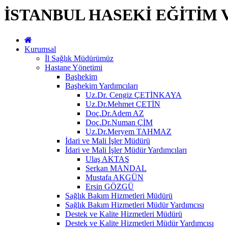
İSTANBUL HASEKİ EĞİTİM 
Kurumsal
İl Sağlık Müdürümüz
Hastane Yönetimi
Başhekim
Başhekim Yardımcıları
Uz.Dr. Cengiz ÇETİNKAYA
Uz.Dr.Mehmet ÇETİN
Doç.Dr.Adem AZ
Doç.Dr.Numan ÇİM
Uz.Dr.Meryem TAHMAZ
İdari ve Mali İşler Müdürü
İdari ve Mali İşler Müdür Yardımcıları
Ulaş AKTAŞ
Serkan MANDAL
Mustafa AKGÜN
Ersin GÖZGÜ
Sağlık Bakım Hizmetleri Müdürü
Sağlık Bakım Hizmetleri Müdür Yardımcısı
Destek ve Kalite Hizmetleri Müdürü
Destek ve Kalite Hizmetleri Müdür Yardımcısı