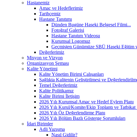
Hastanemiz
Amaç ve Hedeflerimiz
Tarihçemiz
Hastane Tanıtımı
Dünden Bugüne Haseki Belgesel Filmi...
Fotoğraf Galerisi
Hastane Tanıtım Videosu
Kurumsal Logomuz
Geçmişten Günümüze SBÜ Haseki Eğitim ve
Değerlerimiz
Misyon ve Vizyon
Organizasyon Şeması
Kalite Yönetimi
Kalite Yönetim Birimi Çalışanları
Sağlıkta Kalitenin Geliştirilmesi ve Değerlendiri
Temel Değerlerimiz
Kalite Politikamız
Kalite Birimi İletişim
2026 Yılı Kurumsal Amaç ve Hedef Eylem Planı
2026 Yılı Kurul/Komite/Ekip Toplantı ve Tatbikat 
2026 Yılı Öz Değerlendirme Planı
2026 Yılı Bölüm Bazlı Gösterge Sorumluları
İdari Birimler
Adli Yazışma
Nasıl Gidilir?