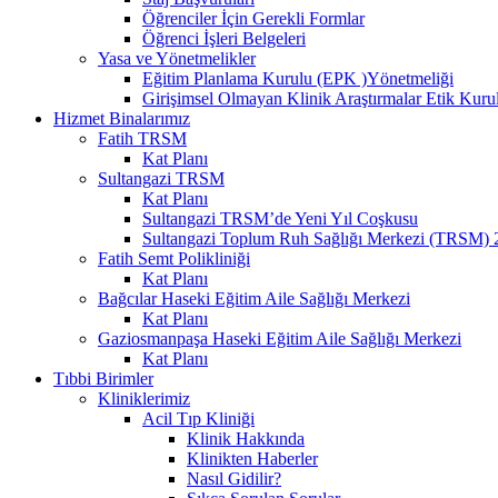
Öğrenciler İçin Gerekli Formlar
Öğrenci İşleri Belgeleri
Yasa ve Yönetmelikler
Eğitim Planlama Kurulu (EPK )Yönetmeliği
Girişimsel Olmayan Klinik Araştırmalar Etik Kuru
Hizmet Binalarımız
Fatih TRSM
Kat Planı
Sultangazi TRSM
Kat Planı
Sultangazi TRSM’de Yeni Yıl Coşkusu
Sultangazi Toplum Ruh Sağlığı Merkezi (TRSM) 20
Fatih Semt Polikliniği
Kat Planı
Bağcılar Haseki Eğitim Aile Sağlığı Merkezi
Kat Planı
Gaziosmanpaşa Haseki Eğitim Aile Sağlığı Merkezi
Kat Planı
Tıbbi Birimler
Kliniklerimiz
Acil Tıp Kliniği
Klinik Hakkında
Klinikten Haberler
Nasıl Gidilir?