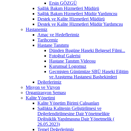
Ersin GÖZGÜ
Sağlık Bakım Hizmetleri Müdürü
Sağlık Bakım Hizmetleri Müdür Yardımcısı
Destek ve Kalite Hizmetleri Müdürü
Destek ve Kalite Hizmetleri Müdür Yardımcısı
Hastanemiz
Amaç ve Hedeflerimiz
Tarihçemiz
Hastane Tanıtımı
Dünden Bugüne Haseki Belgesel Filmi...
Fotoğraf Galerisi
Hastane Tanıtım Videosu
Kurumsal Logomuz
Geçmişten Günümüze SBÜ Haseki Eğitim
ve Araştırma Hastanesi Başhekimleri
Değerlerimiz
Misyon ve Vizyon
Organizasyon Şeması
Kalite Yönetimi
Kalite Yönetim Birimi Çalışanları
Sağlıkta Kalitenin Geliştirilmesi ve
Değerlendirilmesine Dair Yönetmelikte
Değişiklik Yapılmasına Dair Yönetmelik (
26.05.2023)
Temel Değerlerimiz