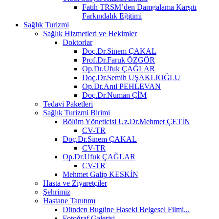
Fatih TRSM’den Damgalama Karşıtı
Farkındalık Eğitimi
Sağlık Turizmi
Sağlık Hizmetleri ve Hekimler
Doktorlar
Doç.Dr.Sinem ÇAKAL
Prof.Dr.Faruk ÖZGÖR
Op.Dr.Ufuk ÇAĞLAR
Doç.Dr.Semih UŞAKLIOĞLU
Op.Dr.Anıl PEHLEVAN
Doç.Dr.Numan ÇİM
Tedavi Paketleri
Sağlık Turizmi Birimi
Bölüm Yöneticisi Uz.Dr.Mehmet ÇETİN
CV-TR
Doç.Dr.Sinem ÇAKAL
CV-TR
Op.Dr.Ufuk ÇAĞLAR
CV-TR
Mehmet Galip KESKİN
Hasta ve Ziyaretçiler
Şehrimiz
Hastane Tanıtımı
Dünden Bugüne Haseki Belgesel Filmi...
Fotoğraf Galerisi