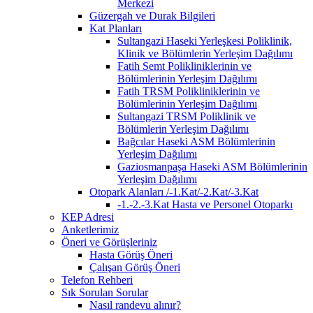
Merkezi
Güzergah ve Durak Bilgileri
Kat Planları
Sultangazi Haseki Yerleşkesi Poliklinik,
Klinik ve Bölümlerin Yerleşim Dağılımı
Fatih Semt Polikliniklerinin ve
Bölümlerinin Yerleşim Dağılımı
Fatih TRSM Polikliniklerinin ve
Bölümlerinin Yerleşim Dağılımı
Sultangazi TRSM Poliklinik ve
Bölümlerin Yerleşim Dağılımı
Bağcılar Haseki ASM Bölümlerinin
Yerleşim Dağılımı
Gaziosmanpaşa Haseki ASM Bölümlerinin
Yerleşim Dağılımı
Otopark Alanları /-1.Kat/-2.Kat/-3.Kat
-1.-2.-3.Kat Hasta ve Personel Otoparkı
KEP Adresi
Anketlerimiz
Öneri ve Görüşleriniz
Hasta Görüş Öneri
Çalışan Görüş Öneri
Telefon Rehberi
Sık Sorulan Sorular
Nasıl randevu alınır?