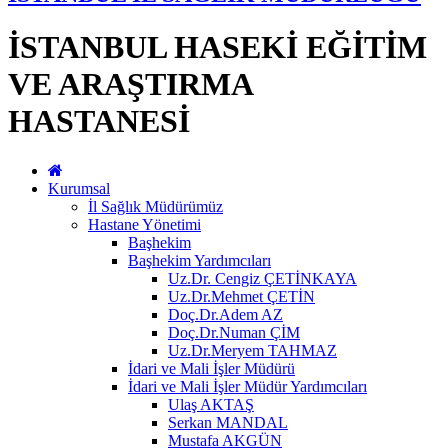
İSTANBUL HASEKİ EĞİTİM
VE ARAŞTIRMA
HASTANESİ
Kurumsal
İl Sağlık Müdürümüz
Hastane Yönetimi
Başhekim
Başhekim Yardımcıları
Uz.Dr. Cengiz ÇETİNKAYA
Uz.Dr.Mehmet ÇETİN
Doç.Dr.Adem AZ
Doç.Dr.Numan ÇİM
Uz.Dr.Meryem TAHMAZ
İdari ve Mali İşler Müdürü
İdari ve Mali İşler Müdür Yardımcıları
Ulaş AKTAŞ
Serkan MANDAL
Mustafa AKGÜN