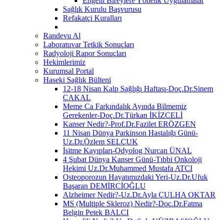
Engelli Bireylere Yönelik Uygulamalar
Sağlık Kurulu Başvurusu
Refakatçi Kuralları
Randevu Al
Laboratuvar Tetkik Sonuçları
Radyoloji Rapor Sonuçları
Hekimlerimiz
Kurumsal Portal
Haseki Sağlık Bülteni
12-18 Nisan Kalp Sağlığı Haftası-Doç.Dr.Sinem
ÇAKAL
Meme Ca Farkındalık Ayında Bilmemiz
Gerekenler-Doç.Dr.Türkan İKİZCELİ
Kanser Nedir?-Prof.Dr.Fazilet ERÖZGEN
11 Nisan Dünya Parkinson Hastalığı Günü-
Uz.Dr.Özlem SELÇUK
İşitme Kayıpları-Odyolog Nurcan ÜNAL
4 Şubat Dünya Kanser Günü-Tıbbi Onkoloji
Hekimi Uz.Dr.Muhammed Mustafa ATCI
Osteoporozun Hayatımızdaki Yeri-Uz.Dr.Ufuk
Başaran DEMİRCİOĞLU
Alzheimer Nedir?-Uz.Dr.Ayla ÇULHA OKTAR
MS (Multiple Skleroz) Nedir?-Doç.Dr.Fatma
Belgin Petek BALCI