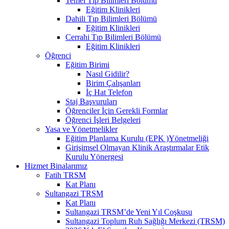
Temel Tıp Bilimleri Bölümü
Eğitim Klinikleri
Dahili Tıp Bilimleri Bölümü
Eğitim Klinikleri
Cerrahi Tıp Bilimleri Bölümü
Eğitim Klinikleri
Öğrenci
Eğitim Birimi
Nasıl Gidilir?
Birim Çalışanları
İç Hat Telefon
Staj Başvuruları
Öğrenciler İçin Gerekli Formlar
Öğrenci İşleri Belgeleri
Yasa ve Yönetmelikler
Eğitim Planlama Kurulu (EPK )Yönetmeliği
Girişimsel Olmayan Klinik Araştırmalar Etik
Kurulu Yönergesi
Hizmet Binalarımız
Fatih TRSM
Kat Planı
Sultangazi TRSM
Kat Planı
Sultangazi TRSM’de Yeni Yıl Coşkusu
Sultangazi Toplum Ruh Sağlığı Merkezi (TRSM)