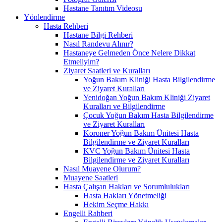
Hastane Tanıtım Videosu
Yönlendirme
Hasta Rehberi
Hastane Bilgi Rehberi
Nasıl Randevu Alınır?
Hastaneye Gelmeden Önce Nelere Dikkat
Etmeliyim?
Ziyaret Saatleri ve Kuralları
Yoğun Bakım Kliniği Hasta Bilgilendirme
ve Ziyaret Kuralları
Yenidoğan Yoğun Bakım Kliniği Ziyaret
Kuralları ve Bilgilendirme
Çocuk Yoğun Bakım Hasta Bilgilendirme
ve Ziyaret Kuralları
Koroner Yoğun Bakım Ünitesi Hasta
Bilgilendirme ve Ziyaret Kuralları
KVC Yoğun Bakım Ünitesi Hasta
Bilgilendirme ve Ziyaret Kuralları
Nasıl Muayene Olurum?
Muayene Saatleri
Hasta Çalışan Hakları ve Sorumlulukları
Hasta Hakları Yönetmeliği
Hekim Seçme Hakkı
Engelli Rahberi