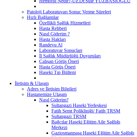
Hemofili Nedir?-Uz.Dr.Şule YÜZBAŞIOĞLU
Patoloji Laboratuvarı Sonuç Verme Süreleri
Hızlı Bağlantılar
Özellikli Sağlık Hizmetleri
Hasta Rehberi
Nasıl Giderim ?
Hasta Hakları
Randevu Al
Laboratuvar Sonuçları
İl Sağlık Müdürlüğü Duyuruları
Çalışan Görüş Öneri
Hasta Görüş Öneri
Haseki Tıp Bülteni
İletişim & Ulaşım
Adres ve İletişim Bilgileri
Hastanemize Ulaşım
Nasıl Giderim?
Sultangazi Haseki Yerleşkesi
Fatih Semt Polikliniği/ Fatih TRSM
Sultangazi TRSM
Bağcılar Haseki Eğitim Aile Sağlığı
Merkezi
Gaziosmanpaşa Haseki Eğitim Aile Sağlığı