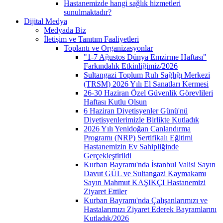
Hastanemizde hangi sağlık hizmetleri
sunulmaktadır?
Dijital Medya
Medyada Biz
İletişim ve Tanıtım Faaliyetleri
Toplantı ve Organizasyonlar
"1-7 Ağustos Dünya Emzirme Haftası"
Farkındalık Etkinliğimiz/2026
Sultangazi Toplum Ruh Sağlığı Merkezi
(TRSM) 2026 Yılı El Sanatları Kermesi
26-30 Haziran Özel Güvenlik Görevlileri
Haftası Kutlu Olsun
6 Haziran Diyetisyenler Günü'nü
Diyetisyenlerimizle Birlikte Kutladık
2026 Yılı Yenidoğan Canlandırma
Programı (NRP) Sertifikalı Eğitimi
Hastanemizin Ev Sahipliğinde
Gerçekleştirildi
Kurban Bayramı'nda İstanbul Valisi Sayın
Davut GÜL ve Sultangazi Kaymakamı
Sayın Mahmut KAŞIKÇI Hastanemizi
Ziyaret Ettiler
Kurban Bayramı'nda Çalışanlarımızı ve
Hastalarımızı Ziyaret Ederek Bayramlarını
Kutladık/2026