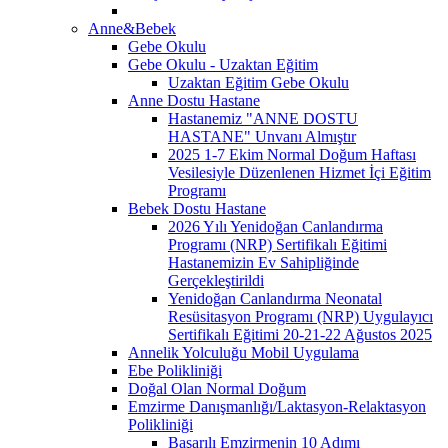
Anne&Bebek
Gebe Okulu
Gebe Okulu - Uzaktan Eğitim
Uzaktan Eğitim Gebe Okulu
Anne Dostu Hastane
Hastanemiz "ANNE DOSTU
HASTANE" Unvanı Almıştır
2025 1-7 Ekim Normal Doğum Haftası
Vesilesiyle Düzenlenen Hizmet İçi Eğitim
Programı
Bebek Dostu Hastane
2026 Yılı Yenidoğan Canlandırma
Programı (NRP) Sertifikalı Eğitimi
Hastanemizin Ev Sahipliğinde
Gerçekleştirildi
Yenidoğan Canlandırma Neonatal
Resüsitasyon Programı (NRP) Uygulayıcı
Sertifikalı Eğitimi 20-21-22 Ağustos 2025
Annelik Yolculuğu Mobil Uygulama
Ebe Polikliniği
Doğal Olan Normal Doğum
Emzirme Danışmanlığı/Laktasyon-Relaktasyon
Polikliniği
Başarılı Emzirmenin 10 Adımı