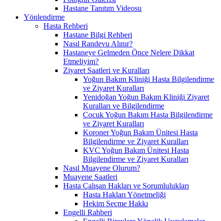
Hastane Tanıtım Videosu
Yönlendirme
Hasta Rehberi
Hastane Bilgi Rehberi
Nasıl Randevu Alınır?
Hastaneye Gelmeden Önce Nelere Dikkat
Etmeliyim?
Ziyaret Saatleri ve Kuralları
Yoğun Bakım Kliniği Hasta Bilgilendirme
ve Ziyaret Kuralları
Yenidoğan Yoğun Bakım Kliniği Ziyaret
Kuralları ve Bilgilendirme
Çocuk Yoğun Bakım Hasta Bilgilendirme
ve Ziyaret Kuralları
Koroner Yoğun Bakım Ünitesi Hasta
Bilgilendirme ve Ziyaret Kuralları
KVC Yoğun Bakım Ünitesi Hasta
Bilgilendirme ve Ziyaret Kuralları
Nasıl Muayene Olurum?
Muayene Saatleri
Hasta Çalışan Hakları ve Sorumlulukları
Hasta Hakları Yönetmeliği
Hekim Seçme Hakkı
Engelli Rahberi