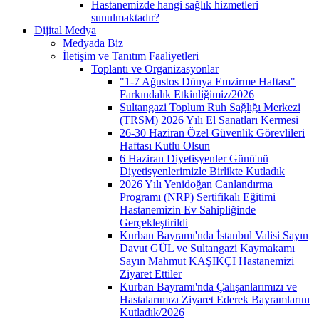
Hastanemizde hangi sağlık hizmetleri
sunulmaktadır?
Dijital Medya
Medyada Biz
İletişim ve Tanıtım Faaliyetleri
Toplantı ve Organizasyonlar
"1-7 Ağustos Dünya Emzirme Haftası"
Farkındalık Etkinliğimiz/2026
Sultangazi Toplum Ruh Sağlığı Merkezi
(TRSM) 2026 Yılı El Sanatları Kermesi
26-30 Haziran Özel Güvenlik Görevlileri
Haftası Kutlu Olsun
6 Haziran Diyetisyenler Günü'nü
Diyetisyenlerimizle Birlikte Kutladık
2026 Yılı Yenidoğan Canlandırma
Programı (NRP) Sertifikalı Eğitimi
Hastanemizin Ev Sahipliğinde
Gerçekleştirildi
Kurban Bayramı'nda İstanbul Valisi Sayın
Davut GÜL ve Sultangazi Kaymakamı
Sayın Mahmut KAŞIKÇI Hastanemizi
Ziyaret Ettiler
Kurban Bayramı'nda Çalışanlarımızı ve
Hastalarımızı Ziyaret Ederek Bayramlarını
Kutladık/2026