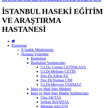
İSTANBUL HASEKİ EĞİTİM
VE ARAŞTIRMA
HASTANESİ
Kurumsal
İl Sağlık Müdürümüz
Hastane Yönetimi
Başhekim
Başhekim Yardımcıları
Uz.Dr. Cengiz ÇETİNKAYA
Uz.Dr.Mehmet ÇETİN
Doç.Dr.Adem AZ
Doç.Dr.Numan ÇİM
Uz.Dr.Meryem TAHMAZ
İdari ve Mali İşler Müdürü
İdari ve Mali İşler Müdür Yardımcıları
Ulaş AKTAŞ
Serkan MANDAL
Mustafa AKGÜN