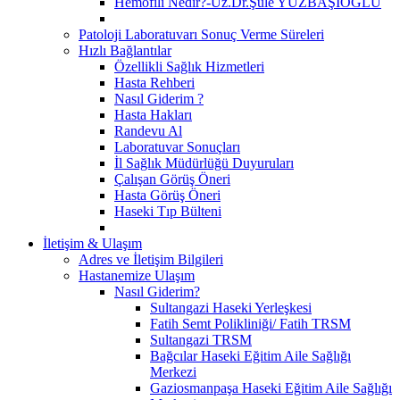
Hemofili Nedir?-Uz.Dr.Şule YÜZBAŞIOĞLU
Patoloji Laboratuvarı Sonuç Verme Süreleri
Hızlı Bağlantılar
Özellikli Sağlık Hizmetleri
Hasta Rehberi
Nasıl Giderim ?
Hasta Hakları
Randevu Al
Laboratuvar Sonuçları
İl Sağlık Müdürlüğü Duyuruları
Çalışan Görüş Öneri
Hasta Görüş Öneri
Haseki Tıp Bülteni
İletişim & Ulaşım
Adres ve İletişim Bilgileri
Hastanemize Ulaşım
Nasıl Giderim?
Sultangazi Haseki Yerleşkesi
Fatih Semt Polikliniği/ Fatih TRSM
Sultangazi TRSM
Bağcılar Haseki Eğitim Aile Sağlığı
Merkezi
Gaziosmanpaşa Haseki Eğitim Aile Sağlığı