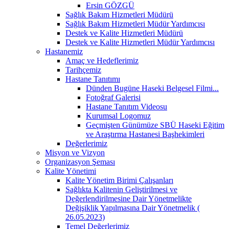
Ersin GÖZGÜ
Sağlık Bakım Hizmetleri Müdürü
Sağlık Bakım Hizmetleri Müdür Yardımcısı
Destek ve Kalite Hizmetleri Müdürü
Destek ve Kalite Hizmetleri Müdür Yardımcısı
Hastanemiz
Amaç ve Hedeflerimiz
Tarihçemiz
Hastane Tanıtımı
Dünden Bugüne Haseki Belgesel Filmi...
Fotoğraf Galerisi
Hastane Tanıtım Videosu
Kurumsal Logomuz
Geçmişten Günümüze SBÜ Haseki Eğitim
ve Araştırma Hastanesi Başhekimleri
Değerlerimiz
Misyon ve Vizyon
Organizasyon Şeması
Kalite Yönetimi
Kalite Yönetim Birimi Çalışanları
Sağlıkta Kalitenin Geliştirilmesi ve
Değerlendirilmesine Dair Yönetmelikte
Değişiklik Yapılmasına Dair Yönetmelik (
26.05.2023)
Temel Değerlerimiz