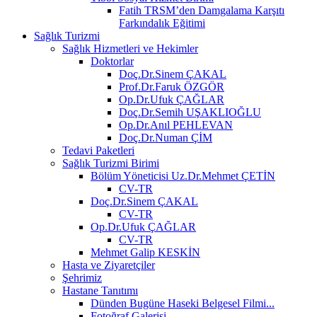
Fatih TRSM’den Damgalama Karşıtı
Farkındalık Eğitimi
Sağlık Turizmi
Sağlık Hizmetleri ve Hekimler
Doktorlar
Doç.Dr.Sinem ÇAKAL
Prof.Dr.Faruk ÖZGÖR
Op.Dr.Ufuk ÇAĞLAR
Doç.Dr.Semih UŞAKLIOĞLU
Op.Dr.Anıl PEHLEVAN
Doç.Dr.Numan ÇİM
Tedavi Paketleri
Sağlık Turizmi Birimi
Bölüm Yöneticisi Uz.Dr.Mehmet ÇETİN
CV-TR
Doç.Dr.Sinem ÇAKAL
CV-TR
Op.Dr.Ufuk ÇAĞLAR
CV-TR
Mehmet Galip KESKİN
Hasta ve Ziyaretçiler
Şehrimiz
Hastane Tanıtımı
Dünden Bugüne Haseki Belgesel Filmi...
Fotoğraf Galerisi