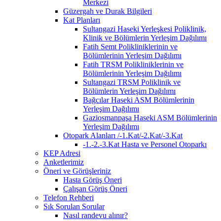
Merkezi
Güzergah ve Durak Bilgileri
Kat Planları
Sultangazi Haseki Yerleşkesi Poliklinik,
Klinik ve Bölümlerin Yerleşim Dağılımı
Fatih Semt Polikliniklerinin ve
Bölümlerinin Yerleşim Dağılımı
Fatih TRSM Polikliniklerinin ve
Bölümlerinin Yerleşim Dağılımı
Sultangazi TRSM Poliklinik ve
Bölümlerin Yerleşim Dağılımı
Bağcılar Haseki ASM Bölümlerinin
Yerleşim Dağılımı
Gaziosmanpaşa Haseki ASM Bölümlerinin
Yerleşim Dağılımı
Otopark Alanları /-1.Kat/-2.Kat/-3.Kat
-1.-2.-3.Kat Hasta ve Personel Otoparkı
KEP Adresi
Anketlerimiz
Öneri ve Görüşleriniz
Hasta Görüş Öneri
Çalışan Görüş Öneri
Telefon Rehberi
Sık Sorulan Sorular
Nasıl randevu alınır?