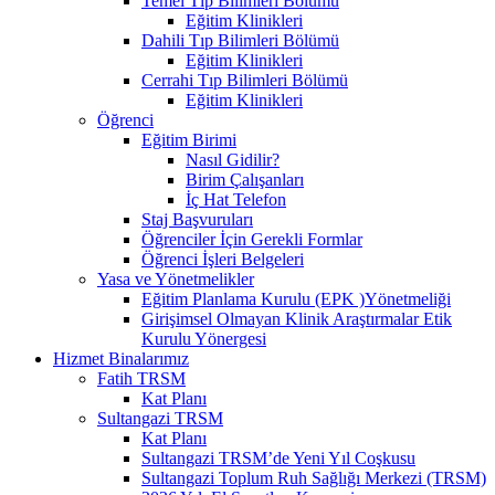
Temel Tıp Bilimleri Bölümü
Eğitim Klinikleri
Dahili Tıp Bilimleri Bölümü
Eğitim Klinikleri
Cerrahi Tıp Bilimleri Bölümü
Eğitim Klinikleri
Öğrenci
Eğitim Birimi
Nasıl Gidilir?
Birim Çalışanları
İç Hat Telefon
Staj Başvuruları
Öğrenciler İçin Gerekli Formlar
Öğrenci İşleri Belgeleri
Yasa ve Yönetmelikler
Eğitim Planlama Kurulu (EPK )Yönetmeliği
Girişimsel Olmayan Klinik Araştırmalar Etik
Kurulu Yönergesi
Hizmet Binalarımız
Fatih TRSM
Kat Planı
Sultangazi TRSM
Kat Planı
Sultangazi TRSM’de Yeni Yıl Coşkusu
Sultangazi Toplum Ruh Sağlığı Merkezi (TRSM)