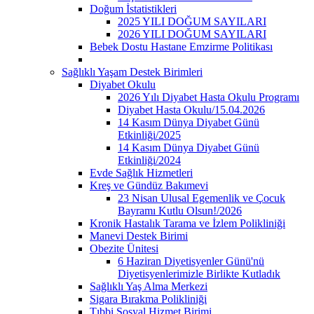
Doğum İstatistikleri
2025 YILI DOĞUM SAYILARI
2026 YILI DOĞUM SAYILARI
Bebek Dostu Hastane Emzirme Politikası
Sağlıklı Yaşam Destek Birimleri
Diyabet Okulu
2026 Yılı Diyabet Hasta Okulu Programı
Diyabet Hasta Okulu/15.04.2026
14 Kasım Dünya Diyabet Günü
Etkinliği/2025
14 Kasım Dünya Diyabet Günü
Etkinliği/2024
Evde Sağlık Hizmetleri
Kreş ve Gündüz Bakımevi
23 Nisan Ulusal Egemenlik ve Çocuk
Bayramı Kutlu Olsun!/2026
Kronik Hastalık Tarama ve İzlem Polikliniği
Manevi Destek Birimi
Obezite Ünitesi
6 Haziran Diyetisyenler Günü'nü
Diyetisyenlerimizle Birlikte Kutladık
Sağlıklı Yaş Alma Merkezi
Sigara Bırakma Polikliniği
Tıbbi Sosyal Hizmet Birimi