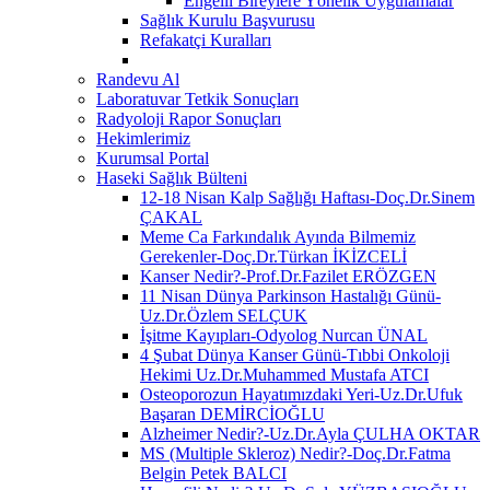
Engelli Bireylere Yönelik Uygulamalar
Sağlık Kurulu Başvurusu
Refakatçi Kuralları
Randevu Al
Laboratuvar Tetkik Sonuçları
Radyoloji Rapor Sonuçları
Hekimlerimiz
Kurumsal Portal
Haseki Sağlık Bülteni
12-18 Nisan Kalp Sağlığı Haftası-Doç.Dr.Sinem
ÇAKAL
Meme Ca Farkındalık Ayında Bilmemiz
Gerekenler-Doç.Dr.Türkan İKİZCELİ
Kanser Nedir?-Prof.Dr.Fazilet ERÖZGEN
11 Nisan Dünya Parkinson Hastalığı Günü-
Uz.Dr.Özlem SELÇUK
İşitme Kayıpları-Odyolog Nurcan ÜNAL
4 Şubat Dünya Kanser Günü-Tıbbi Onkoloji
Hekimi Uz.Dr.Muhammed Mustafa ATCI
Osteoporozun Hayatımızdaki Yeri-Uz.Dr.Ufuk
Başaran DEMİRCİOĞLU
Alzheimer Nedir?-Uz.Dr.Ayla ÇULHA OKTAR
MS (Multiple Skleroz) Nedir?-Doç.Dr.Fatma
Belgin Petek BALCI