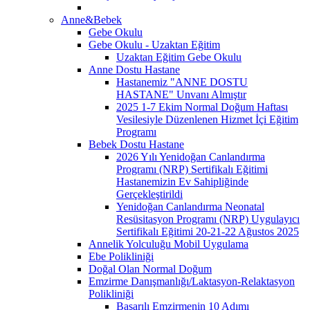
Anne&Bebek
Gebe Okulu
Gebe Okulu - Uzaktan Eğitim
Uzaktan Eğitim Gebe Okulu
Anne Dostu Hastane
Hastanemiz "ANNE DOSTU
HASTANE" Unvanı Almıştır
2025 1-7 Ekim Normal Doğum Haftası
Vesilesiyle Düzenlenen Hizmet İçi Eğitim
Programı
Bebek Dostu Hastane
2026 Yılı Yenidoğan Canlandırma
Programı (NRP) Sertifikalı Eğitimi
Hastanemizin Ev Sahipliğinde
Gerçekleştirildi
Yenidoğan Canlandırma Neonatal
Resüsitasyon Programı (NRP) Uygulayıcı
Sertifikalı Eğitimi 20-21-22 Ağustos 2025
Annelik Yolculuğu Mobil Uygulama
Ebe Polikliniği
Doğal Olan Normal Doğum
Emzirme Danışmanlığı/Laktasyon-Relaktasyon
Polikliniği
Başarılı Emzirmenin 10 Adımı