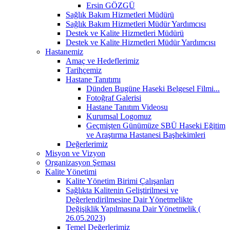
Ersin GÖZGÜ
Sağlık Bakım Hizmetleri Müdürü
Sağlık Bakım Hizmetleri Müdür Yardımcısı
Destek ve Kalite Hizmetleri Müdürü
Destek ve Kalite Hizmetleri Müdür Yardımcısı
Hastanemiz
Amaç ve Hedeflerimiz
Tarihçemiz
Hastane Tanıtımı
Dünden Bugüne Haseki Belgesel Filmi...
Fotoğraf Galerisi
Hastane Tanıtım Videosu
Kurumsal Logomuz
Geçmişten Günümüze SBÜ Haseki Eğitim
ve Araştırma Hastanesi Başhekimleri
Değerlerimiz
Misyon ve Vizyon
Organizasyon Şeması
Kalite Yönetimi
Kalite Yönetim Birimi Çalışanları
Sağlıkta Kalitenin Geliştirilmesi ve
Değerlendirilmesine Dair Yönetmelikte
Değişiklik Yapılmasına Dair Yönetmelik (
26.05.2023)
Temel Değerlerimiz