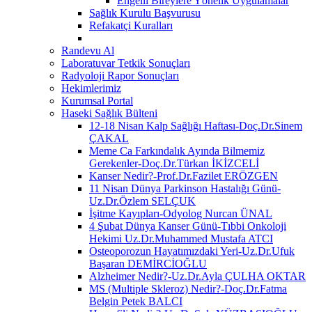
Engelli Bireylere Yönelik Uygulamalar
Sağlık Kurulu Başvurusu
Refakatçi Kuralları
Randevu Al
Laboratuvar Tetkik Sonuçları
Radyoloji Rapor Sonuçları
Hekimlerimiz
Kurumsal Portal
Haseki Sağlık Bülteni
12-18 Nisan Kalp Sağlığı Haftası-Doç.Dr.Sinem
ÇAKAL
Meme Ca Farkındalık Ayında Bilmemiz
Gerekenler-Doç.Dr.Türkan İKİZCELİ
Kanser Nedir?-Prof.Dr.Fazilet ERÖZGEN
11 Nisan Dünya Parkinson Hastalığı Günü-
Uz.Dr.Özlem SELÇUK
İşitme Kayıpları-Odyolog Nurcan ÜNAL
4 Şubat Dünya Kanser Günü-Tıbbi Onkoloji
Hekimi Uz.Dr.Muhammed Mustafa ATCI
Osteoporozun Hayatımızdaki Yeri-Uz.Dr.Ufuk
Başaran DEMİRCİOĞLU
Alzheimer Nedir?-Uz.Dr.Ayla ÇULHA OKTAR
MS (Multiple Skleroz) Nedir?-Doç.Dr.Fatma
Belgin Petek BALCI