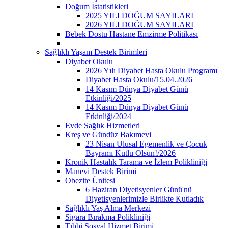
Doğum İstatistikleri
2025 YILI DOĞUM SAYILARI
2026 YILI DOĞUM SAYILARI
Bebek Dostu Hastane Emzirme Politikası
Sağlıklı Yaşam Destek Birimleri
Diyabet Okulu
2026 Yılı Diyabet Hasta Okulu Programı
Diyabet Hasta Okulu/15.04.2026
14 Kasım Dünya Diyabet Günü
Etkinliği/2025
14 Kasım Dünya Diyabet Günü
Etkinliği/2024
Evde Sağlık Hizmetleri
Kreş ve Gündüz Bakımevi
23 Nisan Ulusal Egemenlik ve Çocuk
Bayramı Kutlu Olsun!/2026
Kronik Hastalık Tarama ve İzlem Polikliniği
Manevi Destek Birimi
Obezite Ünitesi
6 Haziran Diyetisyenler Günü'nü
Diyetisyenlerimizle Birlikte Kutladık
Sağlıklı Yaş Alma Merkezi
Sigara Bırakma Polikliniği
Tıbbi Sosyal Hizmet Birimi