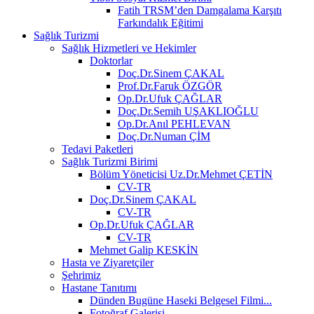
Fatih TRSM’den Damgalama Karşıtı
Farkındalık Eğitimi
Sağlık Turizmi
Sağlık Hizmetleri ve Hekimler
Doktorlar
Doç.Dr.Sinem ÇAKAL
Prof.Dr.Faruk ÖZGÖR
Op.Dr.Ufuk ÇAĞLAR
Doç.Dr.Semih UŞAKLIOĞLU
Op.Dr.Anıl PEHLEVAN
Doç.Dr.Numan ÇİM
Tedavi Paketleri
Sağlık Turizmi Birimi
Bölüm Yöneticisi Uz.Dr.Mehmet ÇETİN
CV-TR
Doç.Dr.Sinem ÇAKAL
CV-TR
Op.Dr.Ufuk ÇAĞLAR
CV-TR
Mehmet Galip KESKİN
Hasta ve Ziyaretçiler
Şehrimiz
Hastane Tanıtımı
Dünden Bugüne Haseki Belgesel Filmi...
Fotoğraf Galerisi