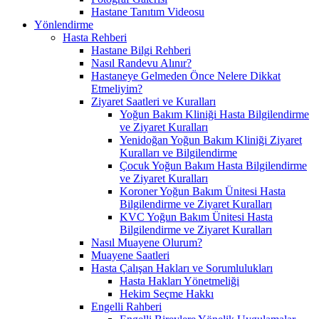
Hastane Tanıtım Videosu
Yönlendirme
Hasta Rehberi
Hastane Bilgi Rehberi
Nasıl Randevu Alınır?
Hastaneye Gelmeden Önce Nelere Dikkat
Etmeliyim?
Ziyaret Saatleri ve Kuralları
Yoğun Bakım Kliniği Hasta Bilgilendirme
ve Ziyaret Kuralları
Yenidoğan Yoğun Bakım Kliniği Ziyaret
Kuralları ve Bilgilendirme
Çocuk Yoğun Bakım Hasta Bilgilendirme
ve Ziyaret Kuralları
Koroner Yoğun Bakım Ünitesi Hasta
Bilgilendirme ve Ziyaret Kuralları
KVC Yoğun Bakım Ünitesi Hasta
Bilgilendirme ve Ziyaret Kuralları
Nasıl Muayene Olurum?
Muayene Saatleri
Hasta Çalışan Hakları ve Sorumlulukları
Hasta Hakları Yönetmeliği
Hekim Seçme Hakkı
Engelli Rahberi