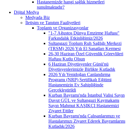
Hastanemizde hangi sağlık hizmetleri
sunulmaktadır?
Dijital Medya
Medyada Biz
İletişim ve Tanıtım Faaliyetleri
Toplantı ve Organizasyonlar
"1-7 Ağustos Dünya Emzirme Haftası"
Farkındalık Etkinliğimiz/2026
Sultangazi Toplum Ruh Sağlığı Merkezi
(TRSM) 2026 Yılı El Sanatları Kermesi
26-30 Haziran Özel Güvenlik Görevlileri
Haftası Kutlu Olsun
6 Haziran Diyetisyenler Günü'nü
Diyetisyenlerimizle Birlikte Kutladık
2026 Yılı Yenidoğan Canlandırma
Programı (NRP) Sertifikalı Eğitimi
Hastanemizin Ev Sahipliğinde
Gerçekleştirildi
Kurban Bayramı'nda İstanbul Valisi Sayın
Davut GÜL ve Sultangazi Kaymakamı
Sayın Mahmut KAŞIKÇI Hastanemizi
Ziyaret Ettiler
Kurban Bayramı'nda Çalışanlarımızı ve
Hastalarımızı Ziyaret Ederek Bayramlarını
Kutladık/2026