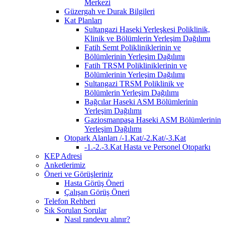
Merkezi
Güzergah ve Durak Bilgileri
Kat Planları
Sultangazi Haseki Yerleşkesi Poliklinik,
Klinik ve Bölümlerin Yerleşim Dağılımı
Fatih Semt Polikliniklerinin ve
Bölümlerinin Yerleşim Dağılımı
Fatih TRSM Polikliniklerinin ve
Bölümlerinin Yerleşim Dağılımı
Sultangazi TRSM Poliklinik ve
Bölümlerin Yerleşim Dağılımı
Bağcılar Haseki ASM Bölümlerinin
Yerleşim Dağılımı
Gaziosmanpaşa Haseki ASM Bölümlerinin
Yerleşim Dağılımı
Otopark Alanları /-1.Kat/-2.Kat/-3.Kat
-1.-2.-3.Kat Hasta ve Personel Otoparkı
KEP Adresi
Anketlerimiz
Öneri ve Görüşleriniz
Hasta Görüş Öneri
Çalışan Görüş Öneri
Telefon Rehberi
Sık Sorulan Sorular
Nasıl randevu alınır?