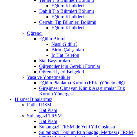
Temel Tıp Bilimleri Bölümü
Eğitim Klinikleri
Dahili Tıp Bilimleri Bölümü
Eğitim Klinikleri
Cerrahi Tıp Bilimleri Bölümü
Eğitim Klinikleri
Öğrenci
Eğitim Birimi
Nasıl Gidilir?
Birim Çalışanları
İç Hat Telefon
Staj Başvuruları
Öğrenciler İçin Gerekli Formlar
Öğrenci İşleri Belgeleri
Yasa ve Yönetmelikler
Eğitim Planlama Kurulu (EPK )Yönetmeliği
Girişimsel Olmayan Klinik Araştırmalar Etik
Kurulu Yönergesi
Hizmet Binalarımız
Fatih TRSM
Kat Planı
Sultangazi TRSM
Kat Planı
Sultangazi TRSM’de Yeni Yıl Coşkusu
Sultangazi Toplum Ruh Sağlığı Merkezi (TRSM)