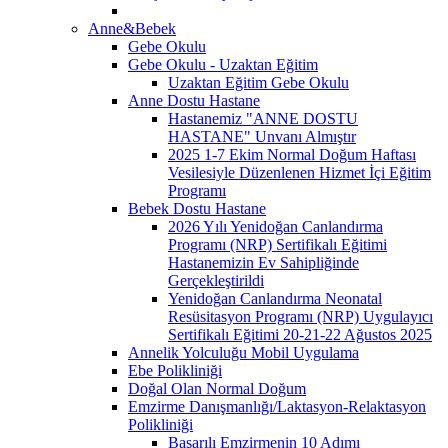
Anne&Bebek
Gebe Okulu
Gebe Okulu - Uzaktan Eğitim
Uzaktan Eğitim Gebe Okulu
Anne Dostu Hastane
Hastanemiz "ANNE DOSTU
HASTANE" Unvanı Almıştır
2025 1-7 Ekim Normal Doğum Haftası
Vesilesiyle Düzenlenen Hizmet İçi Eğitim
Programı
Bebek Dostu Hastane
2026 Yılı Yenidoğan Canlandırma
Programı (NRP) Sertifikalı Eğitimi
Hastanemizin Ev Sahipliğinde
Gerçekleştirildi
Yenidoğan Canlandırma Neonatal
Resüsitasyon Programı (NRP) Uygulayıcı
Sertifikalı Eğitimi 20-21-22 Ağustos 2025
Annelik Yolculuğu Mobil Uygulama
Ebe Polikliniği
Doğal Olan Normal Doğum
Emzirme Danışmanlığı/Laktasyon-Relaktasyon
Polikliniği
Başarılı Emzirmenin 10 Adımı