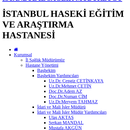
İSTANBUL HASEKİ EĞİTİM
VE ARAŞTIRMA
HASTANESİ
Kurumsal
İl Sağlık Müdürümüz
Hastane Yönetimi
Başhekim
Başhekim Yardımcıları
Uz.Dr. Cengiz ÇETİNKAYA
Uz.Dr.Mehmet ÇETİN
Doç.Dr.Adem AZ
Doç.Dr.Numan ÇİM
Uz.Dr.Meryem TAHMAZ
İdari ve Mali İşler Müdürü
İdari ve Mali İşler Müdür Yardımcıları
Ulaş AKTAŞ
Serkan MANDAL
Mustafa AKGÜN