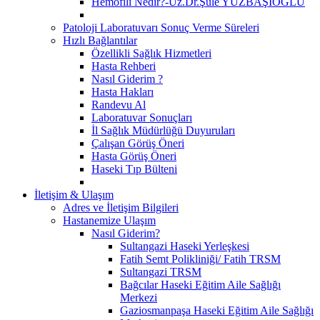
Hemofili Nedir?-Uz.Dr.Şule YÜZBAŞIOĞLU
Patoloji Laboratuvarı Sonuç Verme Süreleri
Hızlı Bağlantılar
Özellikli Sağlık Hizmetleri
Hasta Rehberi
Nasıl Giderim ?
Hasta Hakları
Randevu Al
Laboratuvar Sonuçları
İl Sağlık Müdürlüğü Duyuruları
Çalışan Görüş Öneri
Hasta Görüş Öneri
Haseki Tıp Bülteni
İletişim & Ulaşım
Adres ve İletişim Bilgileri
Hastanemize Ulaşım
Nasıl Giderim?
Sultangazi Haseki Yerleşkesi
Fatih Semt Polikliniği/ Fatih TRSM
Sultangazi TRSM
Bağcılar Haseki Eğitim Aile Sağlığı
Merkezi
Gaziosmanpaşa Haseki Eğitim Aile Sağlığı