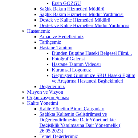
Ersin GÖZGÜ
Sağlık Bakım Hizmetleri Müdürü
Sağlık Bakım Hizmetleri Müdür Yardımcısı
Destek ve Kalite Hizmetleri Müdürü
Destek ve Kalite Hizmetleri Müdür Yardımcısı
Hastanemiz
Amaç ve Hedeflerimiz
Tarihçemiz
Hastane Tanıtımı
Dünden Bugüne Haseki Belgesel Filmi...
Fotoğraf Galerisi
Hastane Tanıtım Videosu
Kurumsal Logomuz
Geçmişten Günümüze SBÜ Haseki Eğitim
ve Araştırma Hastanesi Başhekimleri
Değerlerimiz
Misyon ve Vizyon
Organizasyon Şeması
Kalite Yönetimi
Kalite Yönetim Birimi Çalışanları
Sağlıkta Kalitenin Geliştirilmesi ve
Değerlendirilmesine Dair Yönetmelikte
Değişiklik Yapılmasına Dair Yönetmelik (
26.05.2023)
Temel Değerlerimiz