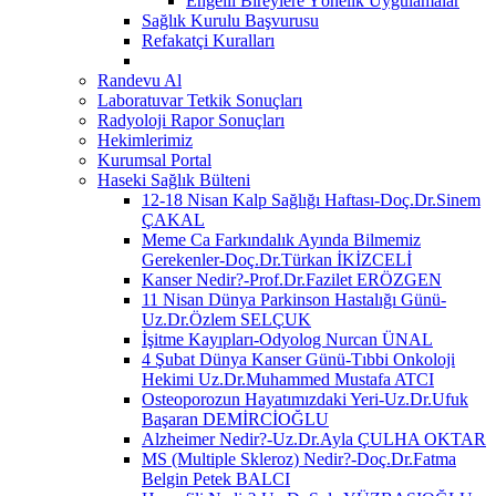
Engelli Bireylere Yönelik Uygulamalar
Sağlık Kurulu Başvurusu
Refakatçi Kuralları
Randevu Al
Laboratuvar Tetkik Sonuçları
Radyoloji Rapor Sonuçları
Hekimlerimiz
Kurumsal Portal
Haseki Sağlık Bülteni
12-18 Nisan Kalp Sağlığı Haftası-Doç.Dr.Sinem
ÇAKAL
Meme Ca Farkındalık Ayında Bilmemiz
Gerekenler-Doç.Dr.Türkan İKİZCELİ
Kanser Nedir?-Prof.Dr.Fazilet ERÖZGEN
11 Nisan Dünya Parkinson Hastalığı Günü-
Uz.Dr.Özlem SELÇUK
İşitme Kayıpları-Odyolog Nurcan ÜNAL
4 Şubat Dünya Kanser Günü-Tıbbi Onkoloji
Hekimi Uz.Dr.Muhammed Mustafa ATCI
Osteoporozun Hayatımızdaki Yeri-Uz.Dr.Ufuk
Başaran DEMİRCİOĞLU
Alzheimer Nedir?-Uz.Dr.Ayla ÇULHA OKTAR
MS (Multiple Skleroz) Nedir?-Doç.Dr.Fatma
Belgin Petek BALCI