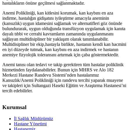
hastalıkların önüne geçilmesi sağlanmaktadır.
Anemi Polikliniği, kan kitlesini korumak, kan kaybını en aza
indirme, hastalığın gidişatını iyileştirme amacıyla aneminin
(kansızlık) uygun idamesini sağlamak ve alternatifleri göz önünde
bulundurarak, uygun olduğunda transfüzyon uygulamak için kanıta
dayalı tıbbi ve cerrahi kavramların zamanında uygulanmasını
sağlayan multidisipliner bir yaklaşım olarak tanımlanabilir.
Multidisipliner bir ekip,hastayla birlikte, hastanın kendi kan hacmini
en iyi düzeyde tutmak, kan kaybını en aza indirmek ve hastanın
anemiye fizyolojik toleransını artırmak için çaba göstermektedir.
Anemi tanısı olan tedavi ve takip gerektiren tüm hastalar poliklinik
hizmetinden faydalanabilirler. Bunun için MHRS ve Alo 182
Merkezi Hastane Randevu Sistemi’nden hastalarımız
Kansızlık/Anemi Polikliniği için randevu tercihi yaparak muayene
ve takipleri için Sultangazi Haseki Eğitim ve Araştırma Hastanesi’ni
tercih edebilirler.
Kurumsal
İl Sağlık Müdürümüz
Hastane Yönetimi
Hastanemiz