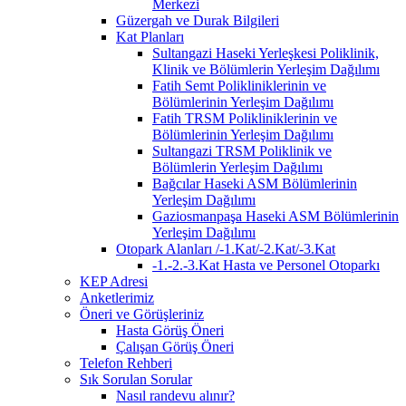
Merkezi
Güzergah ve Durak Bilgileri
Kat Planları
Sultangazi Haseki Yerleşkesi Poliklinik,
Klinik ve Bölümlerin Yerleşim Dağılımı
Fatih Semt Polikliniklerinin ve
Bölümlerinin Yerleşim Dağılımı
Fatih TRSM Polikliniklerinin ve
Bölümlerinin Yerleşim Dağılımı
Sultangazi TRSM Poliklinik ve
Bölümlerin Yerleşim Dağılımı
Bağcılar Haseki ASM Bölümlerinin
Yerleşim Dağılımı
Gaziosmanpaşa Haseki ASM Bölümlerinin
Yerleşim Dağılımı
Otopark Alanları /-1.Kat/-2.Kat/-3.Kat
-1.-2.-3.Kat Hasta ve Personel Otoparkı
KEP Adresi
Anketlerimiz
Öneri ve Görüşleriniz
Hasta Görüş Öneri
Çalışan Görüş Öneri
Telefon Rehberi
Sık Sorulan Sorular
Nasıl randevu alınır?