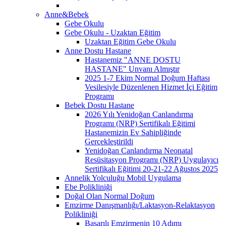
Anne&Bebek
Gebe Okulu
Gebe Okulu - Uzaktan Eğitim
Uzaktan Eğitim Gebe Okulu
Anne Dostu Hastane
Hastanemiz "ANNE DOSTU
HASTANE" Unvanı Almıştır
2025 1-7 Ekim Normal Doğum Haftası
Vesilesiyle Düzenlenen Hizmet İçi Eğitim
Programı
Bebek Dostu Hastane
2026 Yılı Yenidoğan Canlandırma
Programı (NRP) Sertifikalı Eğitimi
Hastanemizin Ev Sahipliğinde
Gerçekleştirildi
Yenidoğan Canlandırma Neonatal
Resüsitasyon Programı (NRP) Uygulayıcı
Sertifikalı Eğitimi 20-21-22 Ağustos 2025
Annelik Yolculuğu Mobil Uygulama
Ebe Polikliniği
Doğal Olan Normal Doğum
Emzirme Danışmanlığı/Laktasyon-Relaktasyon
Polikliniği
Başarılı Emzirmenin 10 Adımı