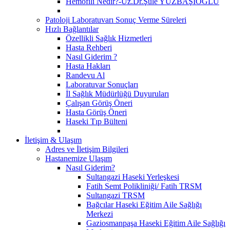
Hemofili Nedir?-Uz.Dr.Şule YÜZBAŞIOĞLU
Patoloji Laboratuvarı Sonuç Verme Süreleri
Hızlı Bağlantılar
Özellikli Sağlık Hizmetleri
Hasta Rehberi
Nasıl Giderim ?
Hasta Hakları
Randevu Al
Laboratuvar Sonuçları
İl Sağlık Müdürlüğü Duyuruları
Çalışan Görüş Öneri
Hasta Görüş Öneri
Haseki Tıp Bülteni
İletişim & Ulaşım
Adres ve İletişim Bilgileri
Hastanemize Ulaşım
Nasıl Giderim?
Sultangazi Haseki Yerleşkesi
Fatih Semt Polikliniği/ Fatih TRSM
Sultangazi TRSM
Bağcılar Haseki Eğitim Aile Sağlığı
Merkezi
Gaziosmanpaşa Haseki Eğitim Aile Sağlığı