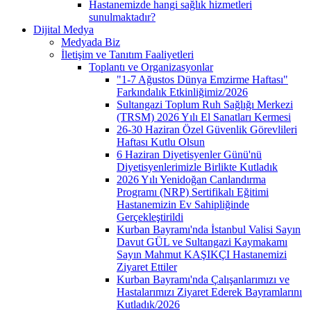
Hastanemizde hangi sağlık hizmetleri
sunulmaktadır?
Dijital Medya
Medyada Biz
İletişim ve Tanıtım Faaliyetleri
Toplantı ve Organizasyonlar
"1-7 Ağustos Dünya Emzirme Haftası"
Farkındalık Etkinliğimiz/2026
Sultangazi Toplum Ruh Sağlığı Merkezi
(TRSM) 2026 Yılı El Sanatları Kermesi
26-30 Haziran Özel Güvenlik Görevlileri
Haftası Kutlu Olsun
6 Haziran Diyetisyenler Günü'nü
Diyetisyenlerimizle Birlikte Kutladık
2026 Yılı Yenidoğan Canlandırma
Programı (NRP) Sertifikalı Eğitimi
Hastanemizin Ev Sahipliğinde
Gerçekleştirildi
Kurban Bayramı'nda İstanbul Valisi Sayın
Davut GÜL ve Sultangazi Kaymakamı
Sayın Mahmut KAŞIKÇI Hastanemizi
Ziyaret Ettiler
Kurban Bayramı'nda Çalışanlarımızı ve
Hastalarımızı Ziyaret Ederek Bayramlarını
Kutladık/2026