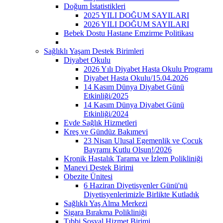
Doğum İstatistikleri
2025 YILI DOĞUM SAYILARI
2026 YILI DOĞUM SAYILARI
Bebek Dostu Hastane Emzirme Politikası
Sağlıklı Yaşam Destek Birimleri
Diyabet Okulu
2026 Yılı Diyabet Hasta Okulu Programı
Diyabet Hasta Okulu/15.04.2026
14 Kasım Dünya Diyabet Günü
Etkinliği/2025
14 Kasım Dünya Diyabet Günü
Etkinliği/2024
Evde Sağlık Hizmetleri
Kreş ve Gündüz Bakımevi
23 Nisan Ulusal Egemenlik ve Çocuk
Bayramı Kutlu Olsun!/2026
Kronik Hastalık Tarama ve İzlem Polikliniği
Manevi Destek Birimi
Obezite Ünitesi
6 Haziran Diyetisyenler Günü'nü
Diyetisyenlerimizle Birlikte Kutladık
Sağlıklı Yaş Alma Merkezi
Sigara Bırakma Polikliniği
Tıbbi Sosyal Hizmet Birimi