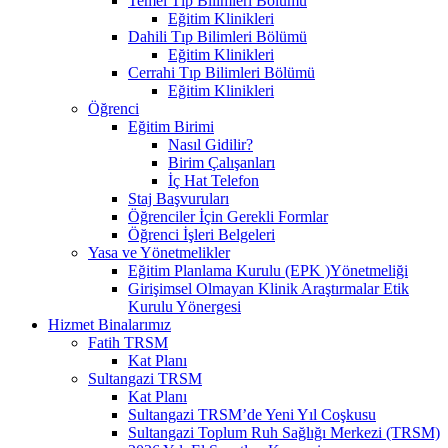
Temel Tıp Bilimleri Bölümü
Eğitim Klinikleri
Dahili Tıp Bilimleri Bölümü
Eğitim Klinikleri
Cerrahi Tıp Bilimleri Bölümü
Eğitim Klinikleri
Öğrenci
Eğitim Birimi
Nasıl Gidilir?
Birim Çalışanları
İç Hat Telefon
Staj Başvuruları
Öğrenciler İçin Gerekli Formlar
Öğrenci İşleri Belgeleri
Yasa ve Yönetmelikler
Eğitim Planlama Kurulu (EPK )Yönetmeliği
Girişimsel Olmayan Klinik Araştırmalar Etik
Kurulu Yönergesi
Hizmet Binalarımız
Fatih TRSM
Kat Planı
Sultangazi TRSM
Kat Planı
Sultangazi TRSM’de Yeni Yıl Coşkusu
Sultangazi Toplum Ruh Sağlığı Merkezi (TRSM)