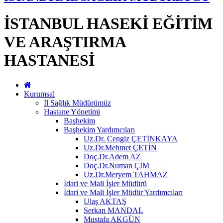
İSTANBUL HASEKİ EĞİTİM
VE ARAŞTIRMA
HASTANESİ
Kurumsal
İl Sağlık Müdürümüz
Hastane Yönetimi
Başhekim
Başhekim Yardımcıları
Uz.Dr. Cengiz ÇETİNKAYA
Uz.Dr.Mehmet ÇETİN
Doç.Dr.Adem AZ
Doç.Dr.Numan ÇİM
Uz.Dr.Meryem TAHMAZ
İdari ve Mali İşler Müdürü
İdari ve Mali İşler Müdür Yardımcıları
Ulaş AKTAŞ
Serkan MANDAL
Mustafa AKGÜN