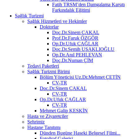
Fatih TRSM’den Damgalama Karşıtı
Farkındalık Eğitimi
Sağlık Turizmi
Sağlık Hizmetleri ve Hekimler
Doktorlar
Doç.Dr.Sinem ÇAKAL
Prof.Dr.Faruk ÖZGÖR
Op.Dr.Ufuk ÇAĞLAR
Doç.Dr.Semih UŞAKLIOĞLU
Op.Dr.Anıl PEHLEVAN
Doç.Dr.Numan ÇİM
Tedavi Paketleri
Sağlık Turizmi Birimi
Bölüm Yöneticisi Uz.Dr.Mehmet ÇETİN
CV-TR
Doç.Dr.Sinem ÇAKAL
CV-TR
Op.Dr.Ufuk ÇAĞLAR
CV-TR
Mehmet Galip KESKİN
Hasta ve Ziyaretçiler
Şehrimiz
Hastane Tanıtımı
Dünden Bugüne Haseki Belgesel Filmi...
Fotoğraf Galerisi