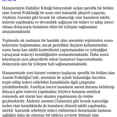
Hastanemizin Dahiliye Kliniği bünyesinde açılan spesifik bir bölüm
olan Anemi Polikliniği ile uzun süre kansızlık şikayeti yaşayan,
Akdeniz Anemisi gibi kronik bir rahatsızlığı olan hastaların takibi,
tedavisi yapılmakta ve devamlılık sağlayan bir tedavi ve takip süreci
olması dolayısıyla hastaların etkin bir iyileşme sağlamaları
amaçlanmaktadır.
Toplumda sık rastlanan bir hastalık olan aneminin teşhisinden sonra
tedavisine başlanmakta; ancak genellikle ilaçların kullanımından
sonra hasta kan tahlili kontrollerini yaptırmamakta ve iyileştiğini
varsayarak tedaviyi kendiliğinden sonlandırmaktadır. Daha sonra
tekrarlayan aynı şikayetlerle tekrar hastaneye başvurmaktadır,
dolayısıyla tam bir iyileşme hali sağlanamamaktadır.
Hastanemizde yeni hizmet vermeye başlayan spesifik bir bölüm olan
Anemi Polikliğini’nde, aneminin de içinde bulunduğu önceden
tespit edilip tedavi edilebilen hastalıklarla ilgili çalışmalar
yürütülmektedir. Ameliyat öncesi hastaların anemi durumu belirlenip
ihtiyaca göre tedavisi yapılmakta; böylece hastanın ameliyat
esnasında ani olarak kan sıkıntısı yaşamasının da önüne
geçilmektedir. Akdeniz anemisi (Talasemi) gibi kronik kansızlığa
neden olan hastalıklarda da hastaların düzenli takibi yapılmakta,
sürekli kansızlık sebebiyle tedavi edilmemesi durumunda hastanın
sağlığını daha da olumsuz bir tabloya çevirme ihtimali olan