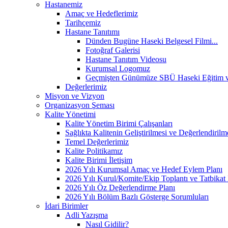
Hastanemiz
Amaç ve Hedeflerimiz
Tarihçemiz
Hastane Tanıtımı
Dünden Bugüne Haseki Belgesel Filmi...
Fotoğraf Galerisi
Hastane Tanıtım Videosu
Kurumsal Logomuz
Geçmişten Günümüze SBÜ Haseki Eğitim ve
Değerlerimiz
Misyon ve Vizyon
Organizasyon Şeması
Kalite Yönetimi
Kalite Yönetim Birimi Çalışanları
Sağlıkta Kalitenin Geliştirilmesi ve Değerlendiri
Temel Değerlerimiz
Kalite Politikamız
Kalite Birimi İletişim
2026 Yılı Kurumsal Amaç ve Hedef Eylem Planı
2026 Yılı Kurul/Komite/Ekip Toplantı ve Tatbikat 
2026 Yılı Öz Değerlendirme Planı
2026 Yılı Bölüm Bazlı Gösterge Sorumluları
İdari Birimler
Adli Yazışma
Nasıl Gidilir?