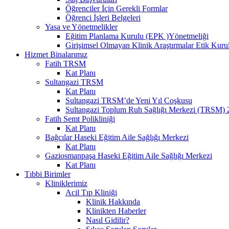
Öğrenciler İçin Gerekli Formlar
Öğrenci İşleri Belgeleri
Yasa ve Yönetmelikler
Eğitim Planlama Kurulu (EPK )Yönetmeliği
Girişimsel Olmayan Klinik Araştırmalar Etik Kuru
Hizmet Binalarımız
Fatih TRSM
Kat Planı
Sultangazi TRSM
Kat Planı
Sultangazi TRSM’de Yeni Yıl Coşkusu
Sultangazi Toplum Ruh Sağlığı Merkezi (TRSM) 20
Fatih Semt Polikliniği
Kat Planı
Bağcılar Haseki Eğitim Aile Sağlığı Merkezi
Kat Planı
Gaziosmanpaşa Haseki Eğitim Aile Sağlığı Merkezi
Kat Planı
Tıbbi Birimler
Kliniklerimiz
Acil Tıp Kliniği
Klinik Hakkında
Klinikten Haberler
Nasıl Gidilir?