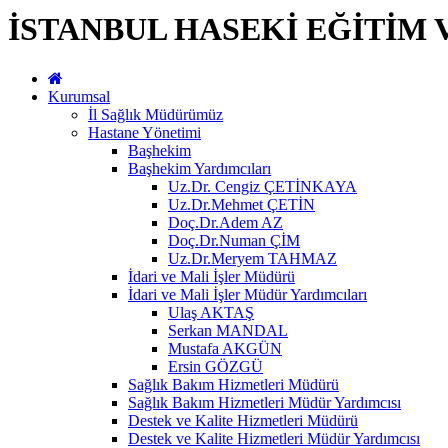
İSTANBUL HASEKİ EĞİTİM 
Kurumsal
İl Sağlık Müdürümüz
Hastane Yönetimi
Başhekim
Başhekim Yardımcıları
Uz.Dr. Cengiz ÇETİNKAYA
Uz.Dr.Mehmet ÇETİN
Doç.Dr.Adem AZ
Doç.Dr.Numan ÇİM
Uz.Dr.Meryem TAHMAZ
İdari ve Mali İşler Müdürü
İdari ve Mali İşler Müdür Yardımcıları
Ulaş AKTAŞ
Serkan MANDAL
Mustafa AKGÜN
Ersin GÖZGÜ
Sağlık Bakım Hizmetleri Müdürü
Sağlık Bakım Hizmetleri Müdür Yardımcısı
Destek ve Kalite Hizmetleri Müdürü
Destek ve Kalite Hizmetleri Müdür Yardımcısı