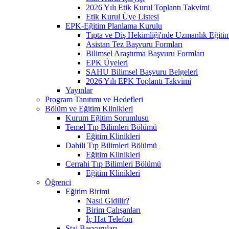
2026 Yılı Etik Kurul Toplantı Takvimi
Etik Kurul Üye Listesi
EPK-Eğitim Planlama Kurulu
Tıpta ve Diş Hekimliği'nde Uzmanlık Eğiti
Asistan Tez Başvuru Formları
Bilimsel Araştırma Başvuru Formları
EPK Üyeleri
SAHU Bilimsel Başvuru Belgeleri
2026 Yılı EPK Toplantı Takvimi
Yayınlar
Program Tanıtımı ve Hedefleri
Bölüm ve Eğitim Klinikleri
Kurum Eğitim Sorumlusu
Temel Tıp Bilimleri Bölümü
Eğitim Klinikleri
Dahili Tıp Bilimleri Bölümü
Eğitim Klinikleri
Cerrahi Tıp Bilimleri Bölümü
Eğitim Klinikleri
Öğrenci
Eğitim Birimi
Nasıl Gidilir?
Birim Çalışanları
İç Hat Telefon
Staj Başvuruları