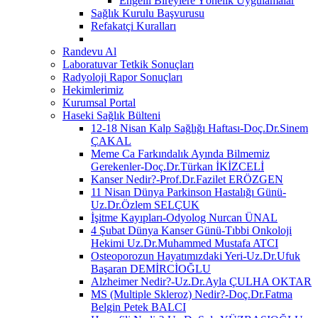
Engelli Bireylere Yönelik Uygulamalar
Sağlık Kurulu Başvurusu
Refakatçi Kuralları
Randevu Al
Laboratuvar Tetkik Sonuçları
Radyoloji Rapor Sonuçları
Hekimlerimiz
Kurumsal Portal
Haseki Sağlık Bülteni
12-18 Nisan Kalp Sağlığı Haftası-Doç.Dr.Sinem
ÇAKAL
Meme Ca Farkındalık Ayında Bilmemiz
Gerekenler-Doç.Dr.Türkan İKİZCELİ
Kanser Nedir?-Prof.Dr.Fazilet ERÖZGEN
11 Nisan Dünya Parkinson Hastalığı Günü-
Uz.Dr.Özlem SELÇUK
İşitme Kayıpları-Odyolog Nurcan ÜNAL
4 Şubat Dünya Kanser Günü-Tıbbi Onkoloji
Hekimi Uz.Dr.Muhammed Mustafa ATCI
Osteoporozun Hayatımızdaki Yeri-Uz.Dr.Ufuk
Başaran DEMİRCİOĞLU
Alzheimer Nedir?-Uz.Dr.Ayla ÇULHA OKTAR
MS (Multiple Skleroz) Nedir?-Doç.Dr.Fatma
Belgin Petek BALCI