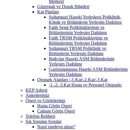
Merkezi
Güzergah ve Durak Bilgileri
Kat Planları
Sultangazi Haseki Yerleşkesi Poliklinik,
Klinik ve Bölümlerin Yerleşim Dağılımı
Fatih Semt Polikliniklerinin ve
Bölümlerinin Yerleşim Dağılımı
Fatih TRSM Polikliniklerinin ve
Bölümlerinin Yerleşim Dağılımı
Sultangazi TRSM Poliklinik ve
Bölümlerin Yerleşim Dağılımı
Bağcılar Haseki ASM Bölümlerinin
Yerleşim Dağılımı
Gaziosmanpaşa Haseki ASM Bölümlerinin
Yerleşim Dağılımı
Otopark Alanları /-1.Kat/-2.Kat/-3.Kat
-1.-2.-3.Kat Hasta ve Personel Otoparkı
KEP Adresi
Anketlerimiz
Öneri ve Görüşleriniz
Hasta Görüş Öneri
Çalışan Görüş Öneri
Telefon Rehberi
Sık Sorulan Sorular
Nasıl randevu alınır?