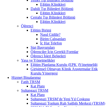
Temel Tıp Bilimleri Bölümü
Eğitim Klinikleri
Dahili Tıp Bilimleri Bölümü
Eğitim Klinikleri
Cerrahi Tıp Bilimleri Bölümü
Eğitim Klinikleri
Öğrenci
Eğitim Birimi
Nasıl Gidilir?
Birim Çalışanları
İç Hat Telefon
Staj Başvuruları
Öğrenciler İçin Gerekli Formlar
Öğrenci İşleri Belgeleri
Yasa ve Yönetmelikler
Eğitim Planlama Kurulu (EPK )Yönetmeliği
Girişimsel Olmayan Klinik Araştırmalar Etik
Kurulu Yönergesi
Hizmet Binalarımız
Fatih TRSM
Kat Planı
Sultangazi TRSM
Kat Planı
Sultangazi TRSM’de Yeni Yıl Coşkusu
Sultangazi Toplum Ruh Sağlığı Merkezi (TRSM)