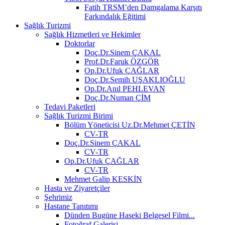
Fatih TRSM’den Damgalama Karşıtı
Farkındalık Eğitimi
Sağlık Turizmi
Sağlık Hizmetleri ve Hekimler
Doktorlar
Doç.Dr.Sinem ÇAKAL
Prof.Dr.Faruk ÖZGÖR
Op.Dr.Ufuk ÇAĞLAR
Doç.Dr.Semih UŞAKLIOĞLU
Op.Dr.Anıl PEHLEVAN
Doç.Dr.Numan ÇİM
Tedavi Paketleri
Sağlık Turizmi Birimi
Bölüm Yöneticisi Uz.Dr.Mehmet ÇETİN
CV-TR
Doç.Dr.Sinem ÇAKAL
CV-TR
Op.Dr.Ufuk ÇAĞLAR
CV-TR
Mehmet Galip KESKİN
Hasta ve Ziyaretçiler
Şehrimiz
Hastane Tanıtımı
Dünden Bugüne Haseki Belgesel Filmi...
Fotoğraf Galerisi