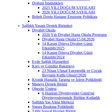
Doğum İstatistikleri
2025 YILI DOĞUM SAYILARI
2026 YILI DOĞUM SAYILARI
Bebek Dostu Hastane Emzirme Politikası
Sağlıklı Yaşam Destek Birimleri
Diyabet Okulu
2026 Yılı Diyabet Hasta Okulu Programı
Diyabet Hasta Okulu/15.04.2026
14 Kasım Dünya Diyabet Günü
Etkinliği/2025
14 Kasım Dünya Diyabet Günü
Etkinliği/2024
Evde Sağlık Hizmetleri
Kreş ve Gündüz Bakımevi
23 Nisan Ulusal Egemenlik ve Çocuk
Bayramı Kutlu Olsun!/2026
Kronik Hastalık Tarama ve İzlem Polikliniği
Manevi Destek Birimi
Obezite Ünitesi
6 Haziran Diyetisyenler Günü'nü
Diyetisyenlerimizle Birlikte Kutladık
Sağlıklı Yaş Alma Merkezi
Sigara Bırakma Polikliniği
Tıbbi Sosyal Hizmet Birimi