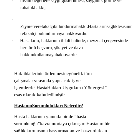
·
İnsani değerlere saygı gösterilmesi, saygınlık görme ve
rahatlık
hakkı,
·
Ziyaret
ve
refakatçi
bulundurma
hakkı:
Hastaların
sağlık
tesisini
refakatçi bulundurmaya hakkı
vardır.
·
Hastaların, haklarının ihlali halinde, mevzuat çerçevesinde
her türlü başvuru, şikayet ve dava
hakkını
kullanmaya
hakkı
vardır.
Hak ihlallerinin
önlenmesine
yönelik
tüm
çalışmalar
sırasında
yapılacak
iş
ve
işlemlerde
“Hasta
Hakları
Uygulama
Yönergesi
”
esas
olarak
kabul
edil
miştir.
Hastanın
Sorumlulukları Nelerdir?
Hasta
haklarının
yanında
bir
de
“hasta
sorumluluğu”
kavramı
ortaya
çıkmıştır.
Hastanın bir
sağlık
kurulusuna
başvurmadan ve başvurduktan