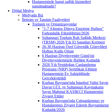
Hastanemizde hangi sağlık hizmetleri
sunulmaktadır?
Dijital Medya
Medyada Biz
İletişim ve Tanıtım Faaliyetleri
Toplantı ve Organizasyonlar
"1-7 Ağustos Dünya Emzirme Haftası"
Farkındalık Etkinliğimiz/2026
Sultangazi Toplum Ruh Sağlığı Merkezi
(TRSM) 2026 Yılı El Sanatları Kermesi
26-30 Haziran Özel Güvenlik Görevlileri
Haftası Kutlu Olsun
6 Haziran Diyetisyenler Günü'nü
Diyetisyenlerimizle Birlikte Kutladık
2026 Yılı Yenidoğan Canlandırma
Programı (NRP) Sertifikalı Eğitimi
Hastanemizin Ev Sahipliğinde
Gerçekleştirildi
Kurban Bayramı'nda İstanbul Valisi Sayın
Davut GÜL ve Sultangazi Kaymakamı
Sayın Mahmut KAŞIKÇI Hastanemizi
Ziyaret Ettiler
Kurban Bayramı'nda Çalışanlarımızı ve
Hastalarımızı Ziyaret Ederek Bayramlarını
Kutladık/2026