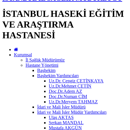
İSTANBUL HASEKİ EĞİTİM
VE ARAŞTIRMA
HASTANESİ
Kurumsal
İl Sağlık Müdürümüz
Hastane Yönetimi
Başhekim
Başhekim Yardımcıları
Uz.Dr. Cengiz ÇETİNKAYA
Uz.Dr.Mehmet ÇETİN
Doç.Dr.Adem AZ
Doç.Dr.Numan ÇİM
Uz.Dr.Meryem TAHMAZ
İdari ve Mali İşler Müdürü
İdari ve Mali İşler Müdür Yardımcıları
Ulaş AKTAŞ
Serkan MANDAL
Mustafa AKGÜN