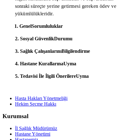
sonraki
süreçte
yerine getirmesi
gereken
ödev ve
yükümlülükleridir.
1. Genel
Sorumluluklar
2. Sosyal Güvenlik
Durumu
3. Sağlık Çalışanlarını
Bilgilendirme
4. Hastane Kurallarına
Uyma
5. Tedavisi İle İlgili Önerilere
Uyma
Hasta Hakları Yönetmeliği
Hekim Seçme Hakkı
Kurumsal
İl Sağlık Müdürümüz
Hastane Yönetimi
Hastanemiz