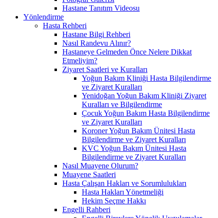
Hastane Tanıtım Videosu
Yönlendirme
Hasta Rehberi
Hastane Bilgi Rehberi
Nasıl Randevu Alınır?
Hastaneye Gelmeden Önce Nelere Dikkat
Etmeliyim?
Ziyaret Saatleri ve Kuralları
Yoğun Bakım Kliniği Hasta Bilgilendirme
ve Ziyaret Kuralları
Yenidoğan Yoğun Bakım Kliniği Ziyaret
Kuralları ve Bilgilendirme
Çocuk Yoğun Bakım Hasta Bilgilendirme
ve Ziyaret Kuralları
Koroner Yoğun Bakım Ünitesi Hasta
Bilgilendirme ve Ziyaret Kuralları
KVC Yoğun Bakım Ünitesi Hasta
Bilgilendirme ve Ziyaret Kuralları
Nasıl Muayene Olurum?
Muayene Saatleri
Hasta Çalışan Hakları ve Sorumlulukları
Hasta Hakları Yönetmeliği
Hekim Seçme Hakkı
Engelli Rahberi