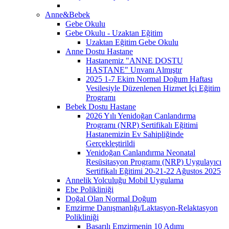
Anne&Bebek
Gebe Okulu
Gebe Okulu - Uzaktan Eğitim
Uzaktan Eğitim Gebe Okulu
Anne Dostu Hastane
Hastanemiz "ANNE DOSTU
HASTANE" Unvanı Almıştır
2025 1-7 Ekim Normal Doğum Haftası
Vesilesiyle Düzenlenen Hizmet İçi Eğitim
Programı
Bebek Dostu Hastane
2026 Yılı Yenidoğan Canlandırma
Programı (NRP) Sertifikalı Eğitimi
Hastanemizin Ev Sahipliğinde
Gerçekleştirildi
Yenidoğan Canlandırma Neonatal
Resüsitasyon Programı (NRP) Uygulayıcı
Sertifikalı Eğitimi 20-21-22 Ağustos 2025
Annelik Yolculuğu Mobil Uygulama
Ebe Polikliniği
Doğal Olan Normal Doğum
Emzirme Danışmanlığı/Laktasyon-Relaktasyon
Polikliniği
Başarılı Emzirmenin 10 Adımı