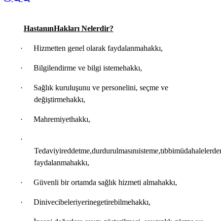
Hastanın
Hakları Nelerdir?
·
Hizmetten genel olarak faydalanma
hakkı,
·
Bilgilendirme ve bilgi isteme
hakkı,
·
Sağlık kuruluşunu ve personelini, seçme ve
değiştirme
hakkı,
·
Mahremiyet
hakkı,
·
Tedaviyi
reddetme,
durdurulmasını
isteme,
tıbbi
müdahalelerde
faydalanma
hakkı,
·
Güvenli bir ortamda sağlık hizmeti alma
hakkı,
·
Dini
vecibeleri
yerine
getirebilme
hakkı,