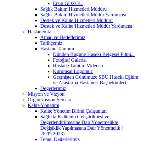
Ersin GÖZGÜ
Sağlık Bakım Hizmetleri Müdürü
Sağlık Bakım Hizmetleri Müdür Yardımcısı
Destek ve Kalite Hizmetleri Müdürü
Destek ve Kalite Hizmetleri Müdür Yardımcısı
Hastanemiz
Amaç ve Hedeflerimiz
Tarihçemiz
Hastane Tanıtımı
Dünden Bugüne Haseki Belgesel Filmi...
Fotoğraf Galerisi
Hastane Tanıtım Videosu
Kurumsal Logomuz
Geçmişten Günümüze SBÜ Haseki Eğitim
ve Araştırma Hastanesi Başhekimleri
Değerlerimiz
Misyon ve Vizyon
Organizasyon Şeması
Kalite Yönetimi
Kalite Yönetim Birimi Çalışanları
Sağlıkta Kalitenin Geliştirilmesi ve
Değerlendirilmesine Dair Yönetmelikte
Değişiklik Yapılmasına Dair Yönetmelik (
26.05.2023)
Temel Değerlerimiz