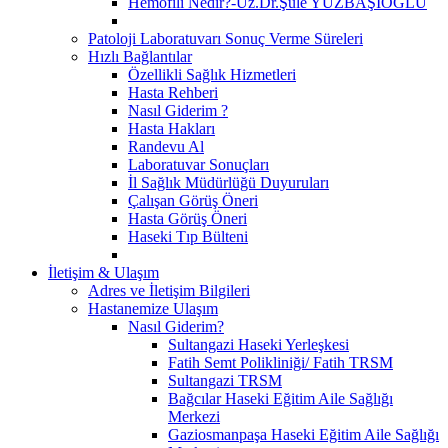
Hemofili Nedir?-Uz.Dr.Şule YÜZBAŞIOĞLU
Patoloji Laboratuvarı Sonuç Verme Süreleri
Hızlı Bağlantılar
Özellikli Sağlık Hizmetleri
Hasta Rehberi
Nasıl Giderim ?
Hasta Hakları
Randevu Al
Laboratuvar Sonuçları
İl Sağlık Müdürlüğü Duyuruları
Çalışan Görüş Öneri
Hasta Görüş Öneri
Haseki Tıp Bülteni
İletişim & Ulaşım
Adres ve İletişim Bilgileri
Hastanemize Ulaşım
Nasıl Giderim?
Sultangazi Haseki Yerleşkesi
Fatih Semt Polikliniği/ Fatih TRSM
Sultangazi TRSM
Bağcılar Haseki Eğitim Aile Sağlığı
Merkezi
Gaziosmanpaşa Haseki Eğitim Aile Sağlığı