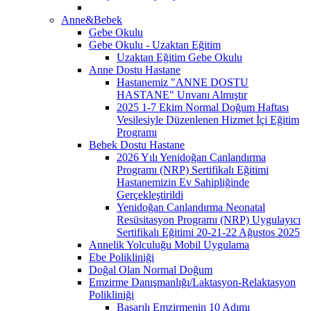
Anne&Bebek
Gebe Okulu
Gebe Okulu - Uzaktan Eğitim
Uzaktan Eğitim Gebe Okulu
Anne Dostu Hastane
Hastanemiz "ANNE DOSTU
HASTANE" Unvanı Almıştır
2025 1-7 Ekim Normal Doğum Haftası
Vesilesiyle Düzenlenen Hizmet İçi Eğitim
Programı
Bebek Dostu Hastane
2026 Yılı Yenidoğan Canlandırma
Programı (NRP) Sertifikalı Eğitimi
Hastanemizin Ev Sahipliğinde
Gerçekleştirildi
Yenidoğan Canlandırma Neonatal
Resüsitasyon Programı (NRP) Uygulayıcı
Sertifikalı Eğitimi 20-21-22 Ağustos 2025
Annelik Yolculuğu Mobil Uygulama
Ebe Polikliniği
Doğal Olan Normal Doğum
Emzirme Danışmanlığı/Laktasyon-Relaktasyon
Polikliniği
Başarılı Emzirmenin 10 Adımı