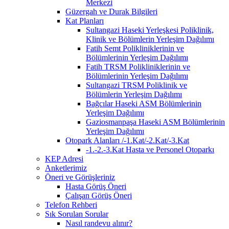
Merkezi
Güzergah ve Durak Bilgileri
Kat Planları
Sultangazi Haseki Yerleşkesi Poliklinik,
Klinik ve Bölümlerin Yerleşim Dağılımı
Fatih Semt Polikliniklerinin ve
Bölümlerinin Yerleşim Dağılımı
Fatih TRSM Polikliniklerinin ve
Bölümlerinin Yerleşim Dağılımı
Sultangazi TRSM Poliklinik ve
Bölümlerin Yerleşim Dağılımı
Bağcılar Haseki ASM Bölümlerinin
Yerleşim Dağılımı
Gaziosmanpaşa Haseki ASM Bölümlerinin
Yerleşim Dağılımı
Otopark Alanları /-1.Kat/-2.Kat/-3.Kat
-1.-2.-3.Kat Hasta ve Personel Otoparkı
KEP Adresi
Anketlerimiz
Öneri ve Görüşleriniz
Hasta Görüş Öneri
Çalışan Görüş Öneri
Telefon Rehberi
Sık Sorulan Sorular
Nasıl randevu alınır?