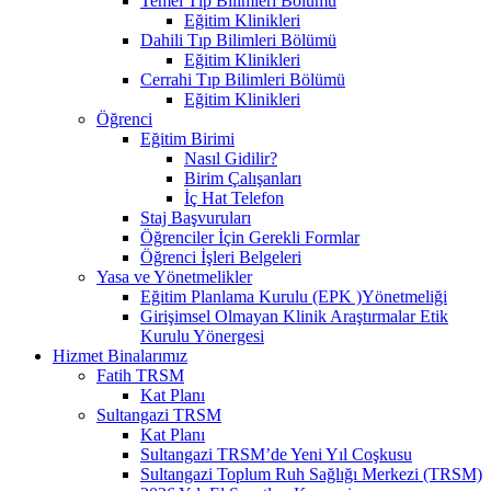
Temel Tıp Bilimleri Bölümü
Eğitim Klinikleri
Dahili Tıp Bilimleri Bölümü
Eğitim Klinikleri
Cerrahi Tıp Bilimleri Bölümü
Eğitim Klinikleri
Öğrenci
Eğitim Birimi
Nasıl Gidilir?
Birim Çalışanları
İç Hat Telefon
Staj Başvuruları
Öğrenciler İçin Gerekli Formlar
Öğrenci İşleri Belgeleri
Yasa ve Yönetmelikler
Eğitim Planlama Kurulu (EPK )Yönetmeliği
Girişimsel Olmayan Klinik Araştırmalar Etik
Kurulu Yönergesi
Hizmet Binalarımız
Fatih TRSM
Kat Planı
Sultangazi TRSM
Kat Planı
Sultangazi TRSM’de Yeni Yıl Coşkusu
Sultangazi Toplum Ruh Sağlığı Merkezi (TRSM)