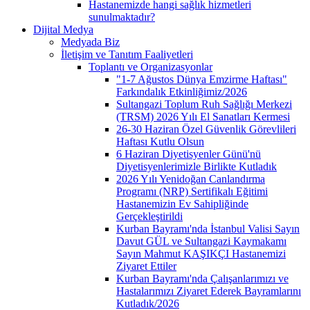
Hastanemizde hangi sağlık hizmetleri
sunulmaktadır?
Dijital Medya
Medyada Biz
İletişim ve Tanıtım Faaliyetleri
Toplantı ve Organizasyonlar
"1-7 Ağustos Dünya Emzirme Haftası"
Farkındalık Etkinliğimiz/2026
Sultangazi Toplum Ruh Sağlığı Merkezi
(TRSM) 2026 Yılı El Sanatları Kermesi
26-30 Haziran Özel Güvenlik Görevlileri
Haftası Kutlu Olsun
6 Haziran Diyetisyenler Günü'nü
Diyetisyenlerimizle Birlikte Kutladık
2026 Yılı Yenidoğan Canlandırma
Programı (NRP) Sertifikalı Eğitimi
Hastanemizin Ev Sahipliğinde
Gerçekleştirildi
Kurban Bayramı'nda İstanbul Valisi Sayın
Davut GÜL ve Sultangazi Kaymakamı
Sayın Mahmut KAŞIKÇI Hastanemizi
Ziyaret Ettiler
Kurban Bayramı'nda Çalışanlarımızı ve
Hastalarımızı Ziyaret Ederek Bayramlarını
Kutladık/2026