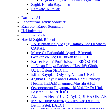
Engelli Bireylere Yönelik Uygulamalar
Sağlık Kurulu Başvurusu
Refakatçi Kuralları
Randevu Al
Laboratuvar Tetkik Sonuçları
Radyoloji Rapor Sonuçları
Hekimlerimiz
Kurumsal Portal
Haseki Sağlık Bülteni
12-18 Nisan Kalp Sağlığı Haftası-Doç.Dr.Sinem
ÇAKAL
Meme Ca Farkındalık Ayında Bilmemiz
Gerekenler-Doç.Dr.Türkan İKİZCELİ
Kanser Nedir?-Prof.Dr.Fazilet ERÖZGEN
11 Nisan Dünya Parkinson Hastalığı Günü-
Uz.Dr.Özlem SELÇUK
İşitme Kayıpları-Odyolog Nurcan ÜNAL
4 Şubat Dünya Kanser Günü-Tıbbi Onkoloji
Hekimi Uz.Dr.Muhammed Mustafa ATCI
Osteoporozun Hayatımızdaki Yeri-Uz.Dr.Ufuk
Başaran DEMİRCİOĞLU
Alzheimer Nedir?-Uz.Dr.Ayla ÇULHA OKTAR
MS (Multiple Skleroz) Nedir?-Doç.Dr.Fatma
Belgin Petek BALCI