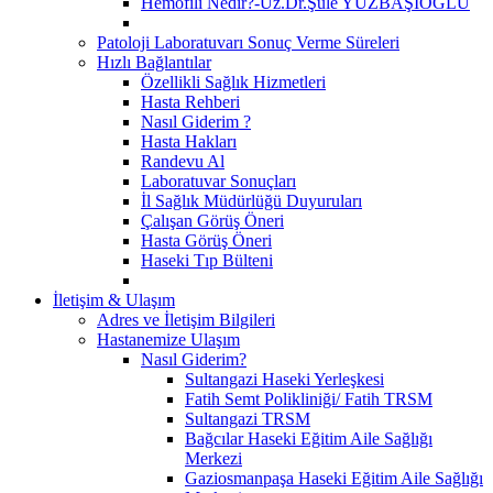
Hemofili Nedir?-Uz.Dr.Şule YÜZBAŞIOĞLU
Patoloji Laboratuvarı Sonuç Verme Süreleri
Hızlı Bağlantılar
Özellikli Sağlık Hizmetleri
Hasta Rehberi
Nasıl Giderim ?
Hasta Hakları
Randevu Al
Laboratuvar Sonuçları
İl Sağlık Müdürlüğü Duyuruları
Çalışan Görüş Öneri
Hasta Görüş Öneri
Haseki Tıp Bülteni
İletişim & Ulaşım
Adres ve İletişim Bilgileri
Hastanemize Ulaşım
Nasıl Giderim?
Sultangazi Haseki Yerleşkesi
Fatih Semt Polikliniği/ Fatih TRSM
Sultangazi TRSM
Bağcılar Haseki Eğitim Aile Sağlığı
Merkezi
Gaziosmanpaşa Haseki Eğitim Aile Sağlığı