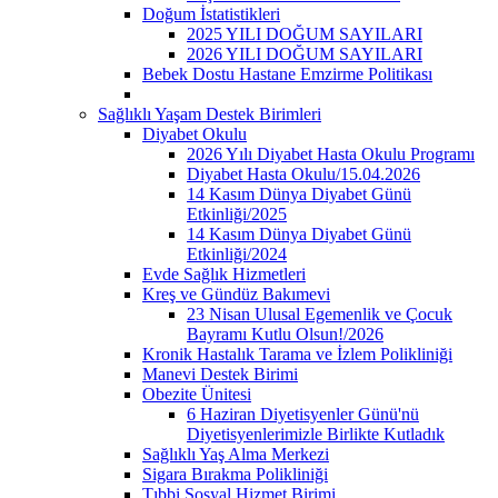
Doğum İstatistikleri
2025 YILI DOĞUM SAYILARI
2026 YILI DOĞUM SAYILARI
Bebek Dostu Hastane Emzirme Politikası
Sağlıklı Yaşam Destek Birimleri
Diyabet Okulu
2026 Yılı Diyabet Hasta Okulu Programı
Diyabet Hasta Okulu/15.04.2026
14 Kasım Dünya Diyabet Günü
Etkinliği/2025
14 Kasım Dünya Diyabet Günü
Etkinliği/2024
Evde Sağlık Hizmetleri
Kreş ve Gündüz Bakımevi
23 Nisan Ulusal Egemenlik ve Çocuk
Bayramı Kutlu Olsun!/2026
Kronik Hastalık Tarama ve İzlem Polikliniği
Manevi Destek Birimi
Obezite Ünitesi
6 Haziran Diyetisyenler Günü'nü
Diyetisyenlerimizle Birlikte Kutladık
Sağlıklı Yaş Alma Merkezi
Sigara Bırakma Polikliniği
Tıbbi Sosyal Hizmet Birimi