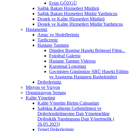
Ersin GÖZGÜ
Sağlık Bakım Hizmetleri Müdürü
Sağlık Bakım Hizmetleri Müdür Yardımcısı
Destek ve Kalite Hizmetleri Müdürü
Destek ve Kalite Hizmetleri Müdür Yardımcısı
Hastanemiz
Amaç ve Hedeflerimiz
Tarihçemiz
Hastane Tanıtımı
Dünden Bugüne Haseki Belgesel Filmi...
Fotoğraf Galerisi
Hastane Tanıtım Videosu
Kurumsal Logomuz
Geçmişten Günümüze SBÜ Haseki Eğitim
ve Araştırma Hastanesi Başhekimleri
Değerlerimiz
Misyon ve Vizyon
Organizasyon Şeması
Kalite Yönetimi
Kalite Yönetim Birimi Çalışanları
Sağlıkta Kalitenin Geliştirilmesi ve
Değerlendirilmesine Dair Yönetmelikte
Değişiklik Yapılmasına Dair Yönetmelik (
26.05.2023)
Temel Değerlerimiz