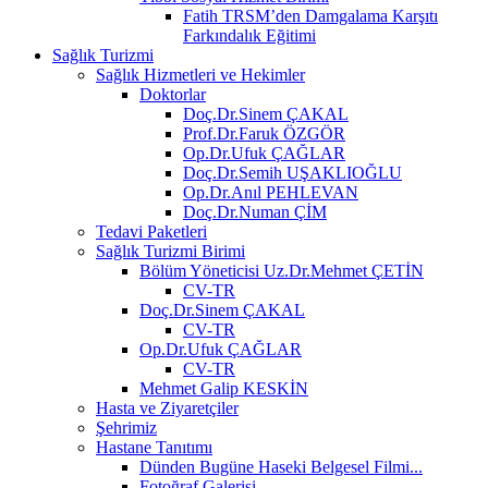
Fatih TRSM’den Damgalama Karşıtı
Farkındalık Eğitimi
Sağlık Turizmi
Sağlık Hizmetleri ve Hekimler
Doktorlar
Doç.Dr.Sinem ÇAKAL
Prof.Dr.Faruk ÖZGÖR
Op.Dr.Ufuk ÇAĞLAR
Doç.Dr.Semih UŞAKLIOĞLU
Op.Dr.Anıl PEHLEVAN
Doç.Dr.Numan ÇİM
Tedavi Paketleri
Sağlık Turizmi Birimi
Bölüm Yöneticisi Uz.Dr.Mehmet ÇETİN
CV-TR
Doç.Dr.Sinem ÇAKAL
CV-TR
Op.Dr.Ufuk ÇAĞLAR
CV-TR
Mehmet Galip KESKİN
Hasta ve Ziyaretçiler
Şehrimiz
Hastane Tanıtımı
Dünden Bugüne Haseki Belgesel Filmi...
Fotoğraf Galerisi