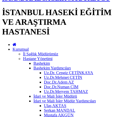
İSTANBUL HASEKİ EĞİTİM
VE ARAŞTIRMA
HASTANESİ
Kurumsal
İl Sağlık Müdürümüz
Hastane Yönetimi
Başhekim
Başhekim Yardımcıları
Uz.Dr. Cengiz ÇETİNKAYA
Uz.Dr.Mehmet ÇETİN
Doç.Dr.Adem AZ
Doç.Dr.Numan ÇİM
Uz.Dr.Meryem TAHMAZ
İdari ve Mali İşler Müdürü
İdari ve Mali İşler Müdür Yardımcıları
Ulaş AKTAŞ
Serkan MANDAL
Mustafa AKGÜN