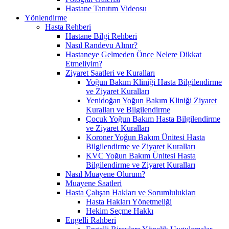
Hastane Tanıtım Videosu
Yönlendirme
Hasta Rehberi
Hastane Bilgi Rehberi
Nasıl Randevu Alınır?
Hastaneye Gelmeden Önce Nelere Dikkat
Etmeliyim?
Ziyaret Saatleri ve Kuralları
Yoğun Bakım Kliniği Hasta Bilgilendirme
ve Ziyaret Kuralları
Yenidoğan Yoğun Bakım Kliniği Ziyaret
Kuralları ve Bilgilendirme
Çocuk Yoğun Bakım Hasta Bilgilendirme
ve Ziyaret Kuralları
Koroner Yoğun Bakım Ünitesi Hasta
Bilgilendirme ve Ziyaret Kuralları
KVC Yoğun Bakım Ünitesi Hasta
Bilgilendirme ve Ziyaret Kuralları
Nasıl Muayene Olurum?
Muayene Saatleri
Hasta Çalışan Hakları ve Sorumlulukları
Hasta Hakları Yönetmeliği
Hekim Seçme Hakkı
Engelli Rahberi