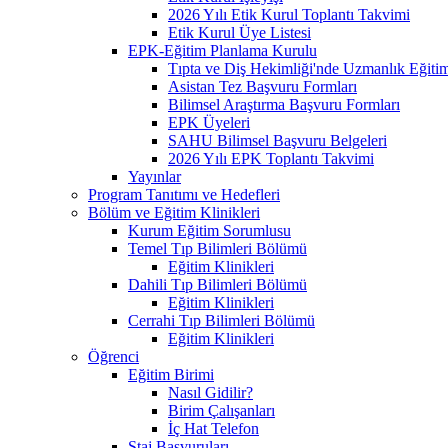
2026 Yılı Etik Kurul Toplantı Takvimi
Etik Kurul Üye Listesi
EPK-Eğitim Planlama Kurulu
Tıpta ve Diş Hekimliği'nde Uzmanlık Eğiti
Asistan Tez Başvuru Formları
Bilimsel Araştırma Başvuru Formları
EPK Üyeleri
SAHU Bilimsel Başvuru Belgeleri
2026 Yılı EPK Toplantı Takvimi
Yayınlar
Program Tanıtımı ve Hedefleri
Bölüm ve Eğitim Klinikleri
Kurum Eğitim Sorumlusu
Temel Tıp Bilimleri Bölümü
Eğitim Klinikleri
Dahili Tıp Bilimleri Bölümü
Eğitim Klinikleri
Cerrahi Tıp Bilimleri Bölümü
Eğitim Klinikleri
Öğrenci
Eğitim Birimi
Nasıl Gidilir?
Birim Çalışanları
İç Hat Telefon
Staj Başvuruları