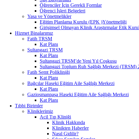
Öğrenciler İçin Gerekli Formlar
Öğrenci İşleri Belgeleri
Yasa ve Yönetmelikler
Eğitim Planlama Kurulu (EPK )Yönetmeliği
Girişimsel Olmayan Klinik Araştırmalar Etik Kuru
Hizmet Binalarımız
Fatih TRSM
Kat Planı
Sultangazi TRSM
Kat Planı
Sultangazi TRSM’de Yeni Yıl Coşkusu
Sultangazi Toplum Ruh Sağlığı Merkezi (TRSM) 20
Fatih Semt Polikliniği
Kat Planı
Bağcılar Haseki Eğitim Aile Sağlığı Merkezi
Kat Planı
Gaziosmanpaşa Haseki Eğitim Aile Sağlığı Merkezi
Kat Planı
Tıbbi Birimler
Kliniklerimiz
Acil Tıp Kliniği
Klinik Hakkında
Klinikten Haberler
Nasıl Gidilir?