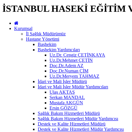
İSTANBUL HASEKİ EĞİTİM 
Kurumsal
İl Sağlık Müdürümüz
Hastane Yönetimi
Başhekim
Başhekim Yardımcıları
Uz.Dr. Cengiz ÇETİNKAYA
Uz.Dr.Mehmet ÇETİN
Doç.Dr.Adem AZ
Doç.Dr.Numan ÇİM
Uz.Dr.Meryem TAHMAZ
İdari ve Mali İşler Müdürü
İdari ve Mali İşler Müdür Yardımcıları
Ulaş AKTAŞ
Serkan MANDAL
Mustafa AKGÜN
Ersin GÖZGÜ
Sağlık Bakım Hizmetleri Müdürü
Sağlık Bakım Hizmetleri Müdür Yardımcısı
Destek ve Kalite Hizmetleri Müdürü
Destek ve Kalite Hizmetleri Müdür Yardımcısı