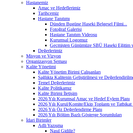
Hastanemiz
Amaç ve Hedeflerimiz
Tarihçemiz
Hastane Tanıtımı
Dünden Bugüne Haseki Belgesel Filmi...
Fotoğraf Galerisi
Hastane Tanıtım Videosu
Kurumsal Logomuz
Geçmişten Günümüze SBÜ Haseki Eğitim ve
Değerlerimiz
Misyon ve Vizyon
Organizasyon Şeması
Kalite Yönetimi
Kalite Yönetim Birimi Çalışanları
Sağlıkta Kalitenin Geliştirilmesi ve Değerlendiri
Temel Değerlerimiz
Kalite Politikamız
Kalite Birimi İletişim
2026 Yılı Kurumsal Amaç ve Hedef Eylem Planı
2026 Yılı Kurul/Komite/Ekip Toplantı ve Tatbikat 
2026 Yılı Öz Değerlendirme Planı
2026 Yılı Bölüm Bazlı Gösterge Sorumluları
İdari Birimler
Adli Yazışma
Nasıl Gidilir?