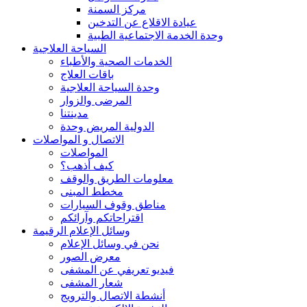
مركز السمنة
عيادة الاقلاع عن التدخين
وحدة الخدمة الاجتماعية الطبية
السياحة العلاجية
الخدمات الصحية والأطباء
باقات العلاج
وحدة السياحة العلاجية
المرضى والزوار
مدينتنا
الدولية المريض وحدة
الاتصال و المواصلات
المواصلات
كيف أذهب؟
معلومات الطريق والوقف
مخطط المبنى
مناطق وقوف السيارات
اقتراحاتكم وآرائكم
وسائل الإعلام الرقيمة
نحن في وسائل الإعلام
معرض الصور
فيديو تعريفي عن المشفى
شعار المشفى
أنشطة الاتصال والترويج