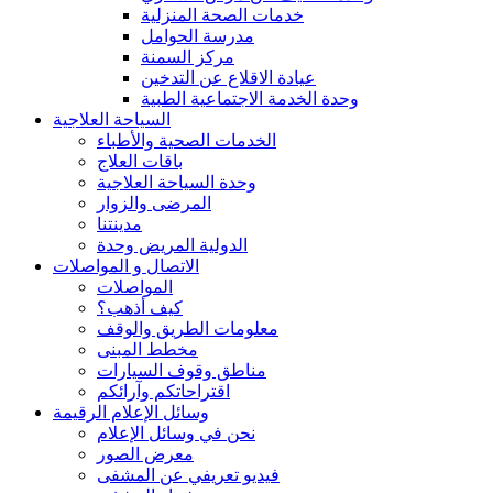
خدمات الصحة المنزلية
مدرسة الحوامل
مركز السمنة
عيادة الاقلاع عن التدخين
وحدة الخدمة الاجتماعية الطبية
السياحة العلاجية
الخدمات الصحية والأطباء
باقات العلاج
وحدة السياحة العلاجية
المرضى والزوار
مدينتنا
الدولية المريض وحدة
الاتصال و المواصلات
المواصلات
كيف أذهب؟
معلومات الطريق والوقف
مخطط المبنى
مناطق وقوف السيارات
اقتراحاتكم وآرائكم
وسائل الإعلام الرقيمة
نحن في وسائل الإعلام
معرض الصور
فيديو تعريفي عن المشفى