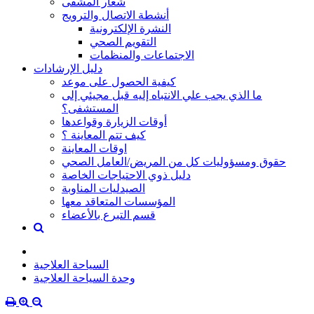
شعار المشفى
أنشطة الاتصال والترويج
النشرة الإلكترونية
التقويم الصحي
الاجتماعات والمنظمات
دليل الإرشادات
كيفية الحصول على موعد
ما الذي يجب علي الانتباه إليه قبل مجيئي إلى
المستشفى؟
أوقات الزيارة وقواعدها
كيف تتم المعاينة ؟
اوقات المعاينة
حقوق ومسؤوليات كل من المريض/العامل الصحي
دليل ذوي الاحتياجات الخاصة
الصيدليات المناوبة
المؤسسات المتعاقد معها
قسم التبرع بالأعضاء
السياحة العلاجية
وحدة السياحة العلاجية