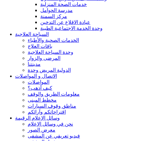
خدمات الصحة المنزلية
مدرسة الحوامل
مركز السمنة
عيادة الاقلاع عن التدخين
وحدة الخدمة الاجتماعية الطبية
السياحة العلاجية
الخدمات الصحية والأطباء
باقات العلاج
وحدة السياحة العلاجية
المرضى والزوار
مدينتنا
الدولية المريض وحدة
الاتصال و المواصلات
المواصلات
كيف أذهب؟
معلومات الطريق والوقف
مخطط المبنى
مناطق وقوف السيارات
اقتراحاتكم وآرائكم
وسائل الإعلام الرقيمة
نحن في وسائل الإعلام
معرض الصور
فيديو تعريفي عن المشفى