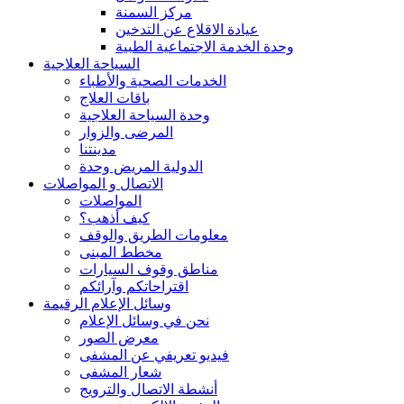
مركز السمنة
عيادة الاقلاع عن التدخين
وحدة الخدمة الاجتماعية الطبية
السياحة العلاجية
الخدمات الصحية والأطباء
باقات العلاج
وحدة السياحة العلاجية
المرضى والزوار
مدينتنا
الدولية المريض وحدة
الاتصال و المواصلات
المواصلات
كيف أذهب؟
معلومات الطريق والوقف
مخطط المبنى
مناطق وقوف السيارات
اقتراحاتكم وآرائكم
وسائل الإعلام الرقيمة
نحن في وسائل الإعلام
معرض الصور
فيديو تعريفي عن المشفى
شعار المشفى
أنشطة الاتصال والترويج