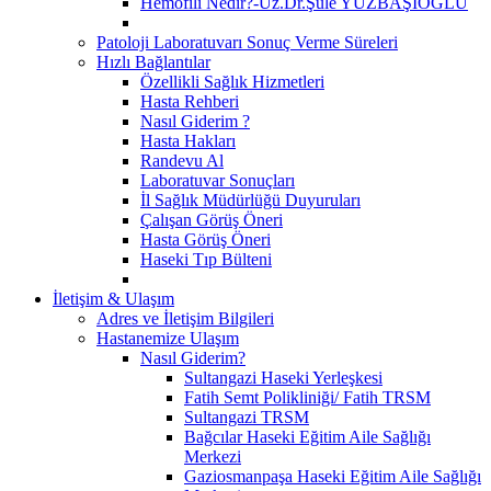
Hemofili Nedir?-Uz.Dr.Şule YÜZBAŞIOĞLU
Patoloji Laboratuvarı Sonuç Verme Süreleri
Hızlı Bağlantılar
Özellikli Sağlık Hizmetleri
Hasta Rehberi
Nasıl Giderim ?
Hasta Hakları
Randevu Al
Laboratuvar Sonuçları
İl Sağlık Müdürlüğü Duyuruları
Çalışan Görüş Öneri
Hasta Görüş Öneri
Haseki Tıp Bülteni
İletişim & Ulaşım
Adres ve İletişim Bilgileri
Hastanemize Ulaşım
Nasıl Giderim?
Sultangazi Haseki Yerleşkesi
Fatih Semt Polikliniği/ Fatih TRSM
Sultangazi TRSM
Bağcılar Haseki Eğitim Aile Sağlığı
Merkezi
Gaziosmanpaşa Haseki Eğitim Aile Sağlığı