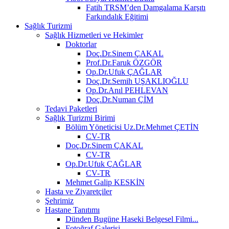
Fatih TRSM’den Damgalama Karşıtı
Farkındalık Eğitimi
Sağlık Turizmi
Sağlık Hizmetleri ve Hekimler
Doktorlar
Doç.Dr.Sinem ÇAKAL
Prof.Dr.Faruk ÖZGÖR
Op.Dr.Ufuk ÇAĞLAR
Doç.Dr.Semih UŞAKLIOĞLU
Op.Dr.Anıl PEHLEVAN
Doç.Dr.Numan ÇİM
Tedavi Paketleri
Sağlık Turizmi Birimi
Bölüm Yöneticisi Uz.Dr.Mehmet ÇETİN
CV-TR
Doç.Dr.Sinem ÇAKAL
CV-TR
Op.Dr.Ufuk ÇAĞLAR
CV-TR
Mehmet Galip KESKİN
Hasta ve Ziyaretçiler
Şehrimiz
Hastane Tanıtımı
Dünden Bugüne Haseki Belgesel Filmi...
Fotoğraf Galerisi