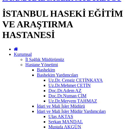
İSTANBUL HASEKİ EĞİTİM
VE ARAŞTIRMA
HASTANESİ
Kurumsal
İl Sağlık Müdürümüz
Hastane Yönetimi
Başhekim
Başhekim Yardımcıları
Uz.Dr. Cengiz ÇETİNKAYA
Uz.Dr.Mehmet ÇETİN
Doç.Dr.Adem AZ
Doç.Dr.Numan ÇİM
Uz.Dr.Meryem TAHMAZ
İdari ve Mali İşler Müdürü
İdari ve Mali İşler Müdür Yardımcıları
Ulaş AKTAŞ
Serkan MANDAL
Mustafa AKGÜN