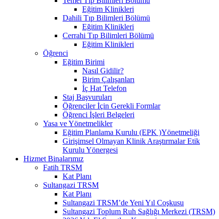
Temel Tıp Bilimleri Bölümü
Eğitim Klinikleri
Dahili Tıp Bilimleri Bölümü
Eğitim Klinikleri
Cerrahi Tıp Bilimleri Bölümü
Eğitim Klinikleri
Öğrenci
Eğitim Birimi
Nasıl Gidilir?
Birim Çalışanları
İç Hat Telefon
Staj Başvuruları
Öğrenciler İçin Gerekli Formlar
Öğrenci İşleri Belgeleri
Yasa ve Yönetmelikler
Eğitim Planlama Kurulu (EPK )Yönetmeliği
Girişimsel Olmayan Klinik Araştırmalar Etik
Kurulu Yönergesi
Hizmet Binalarımız
Fatih TRSM
Kat Planı
Sultangazi TRSM
Kat Planı
Sultangazi TRSM’de Yeni Yıl Coşkusu
Sultangazi Toplum Ruh Sağlığı Merkezi (TRSM)