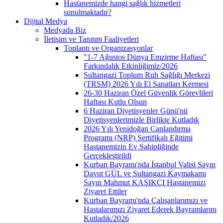
Hastanemizde hangi sağlık hizmetleri
sunulmaktadır?
Dijital Medya
Medyada Biz
İletişim ve Tanıtım Faaliyetleri
Toplantı ve Organizasyonlar
"1-7 Ağustos Dünya Emzirme Haftası"
Farkındalık Etkinliğimiz/2026
Sultangazi Toplum Ruh Sağlığı Merkezi
(TRSM) 2026 Yılı El Sanatları Kermesi
26-30 Haziran Özel Güvenlik Görevlileri
Haftası Kutlu Olsun
6 Haziran Diyetisyenler Günü'nü
Diyetisyenlerimizle Birlikte Kutladık
2026 Yılı Yenidoğan Canlandırma
Programı (NRP) Sertifikalı Eğitimi
Hastanemizin Ev Sahipliğinde
Gerçekleştirildi
Kurban Bayramı'nda İstanbul Valisi Sayın
Davut GÜL ve Sultangazi Kaymakamı
Sayın Mahmut KAŞIKÇI Hastanemizi
Ziyaret Ettiler
Kurban Bayramı'nda Çalışanlarımızı ve
Hastalarımızı Ziyaret Ederek Bayramlarını
Kutladık/2026