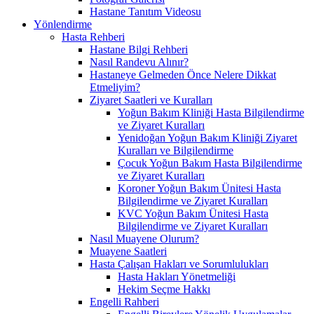
Hastane Tanıtım Videosu
Yönlendirme
Hasta Rehberi
Hastane Bilgi Rehberi
Nasıl Randevu Alınır?
Hastaneye Gelmeden Önce Nelere Dikkat
Etmeliyim?
Ziyaret Saatleri ve Kuralları
Yoğun Bakım Kliniği Hasta Bilgilendirme
ve Ziyaret Kuralları
Yenidoğan Yoğun Bakım Kliniği Ziyaret
Kuralları ve Bilgilendirme
Çocuk Yoğun Bakım Hasta Bilgilendirme
ve Ziyaret Kuralları
Koroner Yoğun Bakım Ünitesi Hasta
Bilgilendirme ve Ziyaret Kuralları
KVC Yoğun Bakım Ünitesi Hasta
Bilgilendirme ve Ziyaret Kuralları
Nasıl Muayene Olurum?
Muayene Saatleri
Hasta Çalışan Hakları ve Sorumlulukları
Hasta Hakları Yönetmeliği
Hekim Seçme Hakkı
Engelli Rahberi