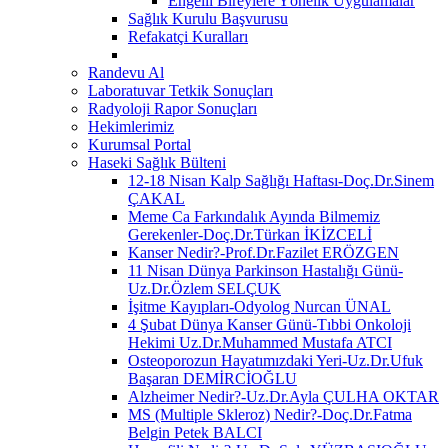
Engelli Bireylere Yönelik Uygulamalar
Sağlık Kurulu Başvurusu
Refakatçi Kuralları
Randevu Al
Laboratuvar Tetkik Sonuçları
Radyoloji Rapor Sonuçları
Hekimlerimiz
Kurumsal Portal
Haseki Sağlık Bülteni
12-18 Nisan Kalp Sağlığı Haftası-Doç.Dr.Sinem
ÇAKAL
Meme Ca Farkındalık Ayında Bilmemiz
Gerekenler-Doç.Dr.Türkan İKİZCELİ
Kanser Nedir?-Prof.Dr.Fazilet ERÖZGEN
11 Nisan Dünya Parkinson Hastalığı Günü-
Uz.Dr.Özlem SELÇUK
İşitme Kayıpları-Odyolog Nurcan ÜNAL
4 Şubat Dünya Kanser Günü-Tıbbi Onkoloji
Hekimi Uz.Dr.Muhammed Mustafa ATCI
Osteoporozun Hayatımızdaki Yeri-Uz.Dr.Ufuk
Başaran DEMİRCİOĞLU
Alzheimer Nedir?-Uz.Dr.Ayla ÇULHA OKTAR
MS (Multiple Skleroz) Nedir?-Doç.Dr.Fatma
Belgin Petek BALCI