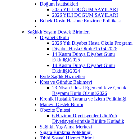
Doğum İstatistikleri
2025 YILI DOĞUM SAYILARI
2026 YILI DOĞUM SAYILARI
Bebek Dostu Hastane Emzirme Politikası
Sağlıklı Yaşam Destek Birimleri
Diyabet Okulu
2026 Yılı Diyabet Hasta Okulu Programı
Diyabet Hasta Okulu/15.04.2026
14 Kasım Dünya Diyabet Günü
Etkinliği/2025
14 Kasım Dünya Diyabet Günü
Etkinliği/2024
Evde Sağlık Hizmetleri
Kreş ve Gündüz Bakımevi
23 Nisan Ulusal Egemenlik ve Çocuk
Bayramı Kutlu Olsun!/2026
Kronik Hastalık Tarama ve İzlem Polikliniği
Manevi Destek Birimi
Obezite Ünitesi
6 Haziran Diyetisyenler Günü'nü
Diyetisyenlerimizle Birlikte Kutladık
Sağlıklı Yaş Alma Merkezi
Sigara Bırakma Polikliniği
Tıbbi Sosyal Hizmet Birimi