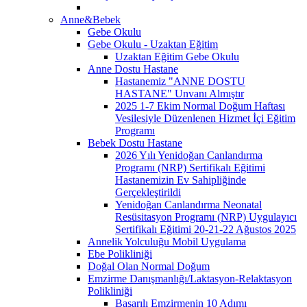
Anne&Bebek
Gebe Okulu
Gebe Okulu - Uzaktan Eğitim
Uzaktan Eğitim Gebe Okulu
Anne Dostu Hastane
Hastanemiz "ANNE DOSTU
HASTANE" Unvanı Almıştır
2025 1-7 Ekim Normal Doğum Haftası
Vesilesiyle Düzenlenen Hizmet İçi Eğitim
Programı
Bebek Dostu Hastane
2026 Yılı Yenidoğan Canlandırma
Programı (NRP) Sertifikalı Eğitimi
Hastanemizin Ev Sahipliğinde
Gerçekleştirildi
Yenidoğan Canlandırma Neonatal
Resüsitasyon Programı (NRP) Uygulayıcı
Sertifikalı Eğitimi 20-21-22 Ağustos 2025
Annelik Yolculuğu Mobil Uygulama
Ebe Polikliniği
Doğal Olan Normal Doğum
Emzirme Danışmanlığı/Laktasyon-Relaktasyon
Polikliniği
Başarılı Emzirmenin 10 Adımı