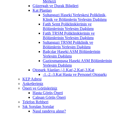
Merkezi
Güzergah ve Durak Bilgileri
Kat Planları
Sultangazi Haseki Yerleşkesi Poliklinik,
Klinik ve Bölümlerin Yerleşim Dağılımı
Fatih Semt Polikliniklerinin ve
Bölümlerinin Yerleşim Dağılımı
Fatih TRSM Polikliniklerinin ve
Bölümlerinin Yerleşim Dağılımı
Sultangazi TRSM Poliklinik ve
Bölümlerin Yerleşim Dağılımı
Bağcılar Haseki ASM Bölümlerinin
Yerleşim Dağılımı
Gaziosmanpaşa Haseki ASM Bölümlerinin
Yerleşim Dağılımı
Otopark Alanları /-1.Kat/-2.Kat/-3.Kat
-1.-2.-3.Kat Hasta ve Personel Otoparkı
KEP Adresi
Anketlerimiz
Öneri ve Görüşleriniz
Hasta Görüş Öneri
Çalışan Görüş Öneri
Telefon Rehberi
Sık Sorulan Sorular
Nasıl randevu alınır?