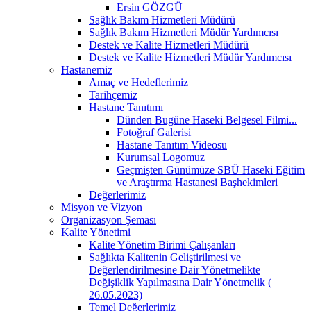
Ersin GÖZGÜ
Sağlık Bakım Hizmetleri Müdürü
Sağlık Bakım Hizmetleri Müdür Yardımcısı
Destek ve Kalite Hizmetleri Müdürü
Destek ve Kalite Hizmetleri Müdür Yardımcısı
Hastanemiz
Amaç ve Hedeflerimiz
Tarihçemiz
Hastane Tanıtımı
Dünden Bugüne Haseki Belgesel Filmi...
Fotoğraf Galerisi
Hastane Tanıtım Videosu
Kurumsal Logomuz
Geçmişten Günümüze SBÜ Haseki Eğitim
ve Araştırma Hastanesi Başhekimleri
Değerlerimiz
Misyon ve Vizyon
Organizasyon Şeması
Kalite Yönetimi
Kalite Yönetim Birimi Çalışanları
Sağlıkta Kalitenin Geliştirilmesi ve
Değerlendirilmesine Dair Yönetmelikte
Değişiklik Yapılmasına Dair Yönetmelik (
26.05.2023)
Temel Değerlerimiz