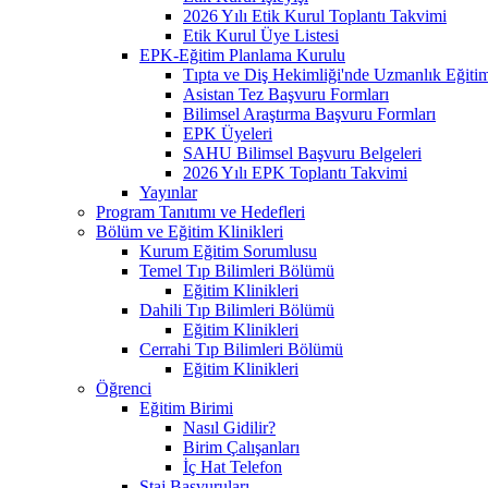
2026 Yılı Etik Kurul Toplantı Takvimi
Etik Kurul Üye Listesi
EPK-Eğitim Planlama Kurulu
Tıpta ve Diş Hekimliği'nde Uzmanlık Eğiti
Asistan Tez Başvuru Formları
Bilimsel Araştırma Başvuru Formları
EPK Üyeleri
SAHU Bilimsel Başvuru Belgeleri
2026 Yılı EPK Toplantı Takvimi
Yayınlar
Program Tanıtımı ve Hedefleri
Bölüm ve Eğitim Klinikleri
Kurum Eğitim Sorumlusu
Temel Tıp Bilimleri Bölümü
Eğitim Klinikleri
Dahili Tıp Bilimleri Bölümü
Eğitim Klinikleri
Cerrahi Tıp Bilimleri Bölümü
Eğitim Klinikleri
Öğrenci
Eğitim Birimi
Nasıl Gidilir?
Birim Çalışanları
İç Hat Telefon
Staj Başvuruları