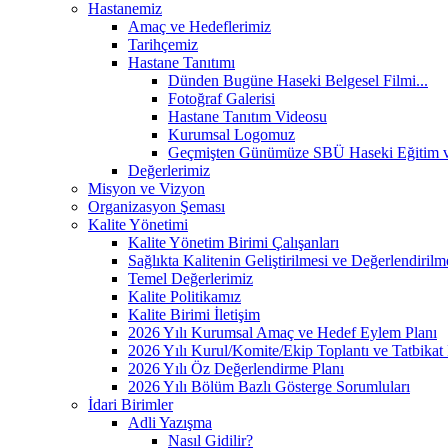
Hastanemiz
Amaç ve Hedeflerimiz
Tarihçemiz
Hastane Tanıtımı
Dünden Bugüne Haseki Belgesel Filmi...
Fotoğraf Galerisi
Hastane Tanıtım Videosu
Kurumsal Logomuz
Geçmişten Günümüze SBÜ Haseki Eğitim ve
Değerlerimiz
Misyon ve Vizyon
Organizasyon Şeması
Kalite Yönetimi
Kalite Yönetim Birimi Çalışanları
Sağlıkta Kalitenin Geliştirilmesi ve Değerlendiri
Temel Değerlerimiz
Kalite Politikamız
Kalite Birimi İletişim
2026 Yılı Kurumsal Amaç ve Hedef Eylem Planı
2026 Yılı Kurul/Komite/Ekip Toplantı ve Tatbikat 
2026 Yılı Öz Değerlendirme Planı
2026 Yılı Bölüm Bazlı Gösterge Sorumluları
İdari Birimler
Adli Yazışma
Nasıl Gidilir?