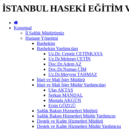
İSTANBUL HASEKİ EĞİTİM 
Kurumsal
İl Sağlık Müdürümüz
Hastane Yönetimi
Başhekim
Başhekim Yardımcıları
Uz.Dr. Cengiz ÇETİNKAYA
Uz.Dr.Mehmet ÇETİN
Doç.Dr.Adem AZ
Doç.Dr.Numan ÇİM
Uz.Dr.Meryem TAHMAZ
İdari ve Mali İşler Müdürü
İdari ve Mali İşler Müdür Yardımcıları
Ulaş AKTAŞ
Serkan MANDAL
Mustafa AKGÜN
Ersin GÖZGÜ
Sağlık Bakım Hizmetleri Müdürü
Sağlık Bakım Hizmetleri Müdür Yardımcısı
Destek ve Kalite Hizmetleri Müdürü
Destek ve Kalite Hizmetleri Müdür Yardımcısı