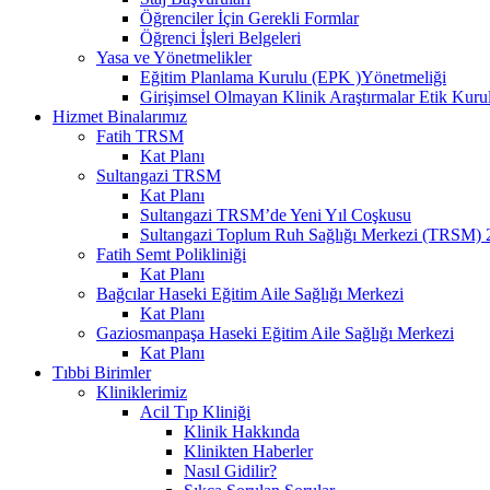
Öğrenciler İçin Gerekli Formlar
Öğrenci İşleri Belgeleri
Yasa ve Yönetmelikler
Eğitim Planlama Kurulu (EPK )Yönetmeliği
Girişimsel Olmayan Klinik Araştırmalar Etik Kuru
Hizmet Binalarımız
Fatih TRSM
Kat Planı
Sultangazi TRSM
Kat Planı
Sultangazi TRSM’de Yeni Yıl Coşkusu
Sultangazi Toplum Ruh Sağlığı Merkezi (TRSM) 20
Fatih Semt Polikliniği
Kat Planı
Bağcılar Haseki Eğitim Aile Sağlığı Merkezi
Kat Planı
Gaziosmanpaşa Haseki Eğitim Aile Sağlığı Merkezi
Kat Planı
Tıbbi Birimler
Kliniklerimiz
Acil Tıp Kliniği
Klinik Hakkında
Klinikten Haberler
Nasıl Gidilir?